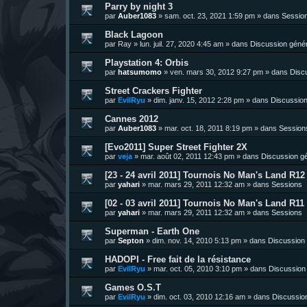
Parry by night 3
par
Auber1083
»
sam. oct. 23, 2021 1:59 pm
» dans
Sessio
Black Lagoon
par
Ray
»
lun. juil. 27, 2020 4:45 am
» dans
Discussion géné
Playstation 4: Orbis
par
hatsumomo
»
ven. mars 30, 2012 9:27 pm
» dans
Disc
Street Crackers Fighter
par
EvilRyu
»
dim. janv. 15, 2012 2:28 pm
» dans
Discussion
Cannes 2012
par
Auber1083
»
mar. oct. 18, 2011 8:19 pm
» dans
Session
[Evo2011] Super Street Fighter 2X
par
veja
»
mar. août 02, 2011 12:43 pm
» dans
Discussion g
[23 - 24 avril 2011] Tournois No Man's Land R12 
par
yahari
»
mar. mars 29, 2011 12:32 am
» dans
Sessions
[02 - 03 avril 2011] Tournois No Man's Land R11 
par
yahari
»
mar. mars 29, 2011 12:32 am
» dans
Sessions
Superman - Earth One
par
Septon
»
dim. nov. 14, 2010 5:13 pm
» dans
Discussion
HADOPI - Free fait de la résistance
par
EvilRyu
»
mar. oct. 05, 2010 3:10 pm
» dans
Discussion
Games O.S.T
par
EvilRyu
»
dim. oct. 03, 2010 12:16 am
» dans
Discussio