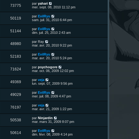
u
e
n
s
D
par
yahari
s
m
V
73775
i
a
e
mer. sept. 08, 2010 11:12 pm
e
e
e
g
r
s
r
u
e
n
s
D
par
EvilRyu
s
m
V
50119
i
a
e
sam. juil. 31, 2010 6:44 pm
e
e
e
g
r
s
r
u
e
n
s
D
par
EvilRyu
s
m
V
51144
i
a
e
dim. juil. 25, 2010 2:43 am
e
e
e
g
r
s
r
u
e
n
s
D
par
Ray
s
m
V
48980
i
a
e
mar. avr. 20, 2010 9:22 pm
e
e
e
g
r
s
r
u
e
n
s
D
par
EvilRyu
s
m
V
52183
i
a
e
mar. avr. 20, 2010 5:24 pm
e
e
e
g
r
s
r
u
e
n
s
D
par
psychogore
s
m
V
71624
i
a
e
mar. oct. 06, 2009 12:02 pm
e
e
e
g
r
s
r
u
e
n
s
D
par
veja
s
m
V
49369
i
a
e
lun. sept. 07, 2009 9:56 pm
e
e
e
g
r
s
r
u
e
n
s
D
par
EvilRyu
s
m
V
49029
i
a
e
mer. juil. 08, 2009 4:47 pm
e
e
e
g
r
s
r
u
e
n
s
D
par
veja
s
m
V
76197
i
a
e
mar. avr. 21, 2009 1:22 pm
e
e
e
g
r
s
r
u
e
n
s
D
par
Ninjardin
s
m
V
50538
i
a
e
mar. mars 31, 2009 8:07 pm
e
e
e
g
r
s
r
u
e
n
s
D
par
EvilRyu
s
m
V
50614
i
a
e
dim. févr. 08, 2009 4:14 pm
e
e
e
g
r
s