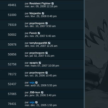
r
u
e
n
s
D
par
Resident Fighter
s
m
V
49461
i
a
e
mer. avr. 09, 2008 12:18 pm
e
e
e
g
r
s
r
u
e
n
s
D
par
Ninjardin
s
m
V
51000
i
a
e
ven. févr. 29, 2008 8:48 pm
e
e
e
g
r
s
r
u
e
n
s
D
par
psychogore
s
m
V
79319
i
a
e
lun. déc. 10, 2007 9:50 am
e
e
e
g
r
s
r
u
e
n
s
D
par
Fenrir
s
m
V
50002
i
a
e
jeu. nov. 29, 2007 6:40 am
e
e
e
g
r
s
r
u
e
n
s
D
par
terrybogard94
s
m
V
50978
i
a
e
dim. nov. 04, 2007 11:26 am
e
e
e
g
r
s
r
u
e
n
s
D
par
psychogore
s
m
V
50856
i
a
e
lun. juil. 02, 2007 5:31 pm
e
e
e
g
r
s
r
u
e
n
s
D
par
xpapis
s
m
V
52758
i
a
e
mer. mars 07, 2007 10:08 pm
e
e
e
g
r
s
r
u
e
n
s
D
par
psychogore
s
m
V
78172
i
a
e
lun. oct. 16, 2006 10:45 pm
e
e
e
g
r
s
r
u
e
n
s
D
par
veja
s
m
V
52437
i
a
e
mer. août 16, 2006 5:55 pm
e
e
e
g
r
s
r
u
e
n
s
D
par
JSB-kun
s
m
V
57065
i
a
e
jeu. janv. 26, 2006 3:40 pm
e
e
e
g
r
s
r
u
e
n
s
D
par
veja
s
m
V
76431
i
a
e
mer. déc. 21, 2005 1:55 pm
e
e
e
g
r