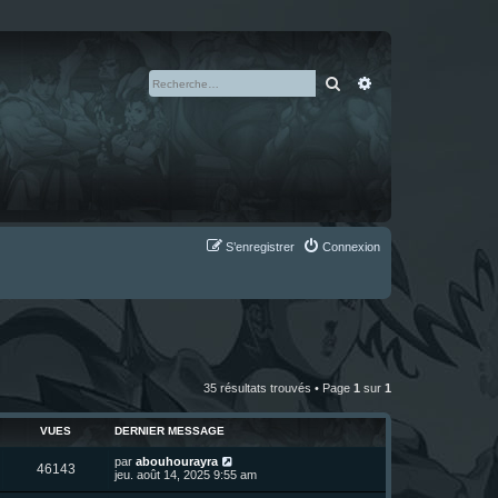
Rechercher
Recherche avan
S’enregistrer
Connexion
35 résultats trouvés • Page
1
sur
1
VUES
DERNIER MESSAGE
D
par
abouhourayra
V
46143
e
jeu. août 14, 2025 9:55 am
r
u