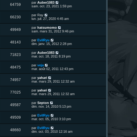
n
D
par
Auber1083
V
64759
i
e
sam. oct. 23, 2021 1:59 pm
e
e
r
r
u
n
D
par
Ray
s
m
V
66230
i
e
lun. juil. 27, 2020 4:45 am
e
e
e
r
s
r
u
n
s
D
par
hatsumomo
s
m
V
49949
i
a
e
sam. mars 31, 2012 9:46 pm
e
e
e
g
r
s
r
u
e
n
s
D
par
EvilRyu
s
m
V
48143
i
a
e
dim. janv. 15, 2012 2:28 pm
e
e
e
g
r
s
r
u
e
n
s
D
par
Auber1083
s
m
V
71823
i
a
e
mar. oct. 18, 2011 8:19 pm
e
e
e
g
r
s
r
u
e
n
s
D
par
veja
s
m
V
48475
i
a
e
mar. août 02, 2011 12:43 pm
e
e
e
g
r
s
r
u
e
n
s
D
par
yahari
s
m
V
74957
i
a
e
mar. mars 29, 2011 12:32 am
e
e
e
g
r
s
r
u
e
n
s
D
par
yahari
s
m
V
77025
i
a
e
mar. mars 29, 2011 12:32 am
e
e
e
g
r
s
r
u
e
n
s
D
par
Septon
s
m
V
49587
i
a
e
dim. nov. 14, 2010 5:13 pm
e
e
e
g
r
s
r
u
e
n
s
D
par
EvilRyu
s
m
V
49509
i
a
e
mar. oct. 05, 2010 3:10 pm
e
e
e
g
r
s
r
u
e
n
s
D
par
EvilRyu
s
m
V
48660
i
a
e
dim. oct. 03, 2010 12:16 am
e
e
e
g
r
s
r