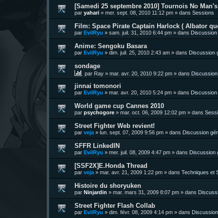
[Samedi 25 septembre 2010] Tournois No Man's 
par
yahari
»
mer. sept. 08, 2010 11:12 pm
» dans
Sessions
Film: Space Pirate Captain Harlock ( Albator quo
par
EvilRyu
»
sam. juil. 31, 2010 6:44 pm
» dans
Discussion
Anime: Sengoku Basara
par
EvilRyu
»
dim. juil. 25, 2010 2:43 am
» dans
Discussion 
sondage
par
Ray
»
mar. avr. 20, 2010 9:22 pm
» dans
Discussion
jinnai tomonori
par
EvilRyu
»
mar. avr. 20, 2010 5:24 pm
» dans
Discussion
World game cup Cannes 2010
par
psychogore
»
mar. oct. 06, 2009 12:02 pm
» dans
Sess
Street Fighter Web revient!
par
veja
»
lun. sept. 07, 2009 9:56 pm
» dans
Discussion gén
SFFR LinkedIN
par
EvilRyu
»
mer. juil. 08, 2009 4:47 pm
» dans
Discussion 
[SSF2X]E.Honda Thread
par
veja
»
mar. avr. 21, 2009 1:22 pm
» dans
Techniques et S
Histoire du shoryuken
par
Ninjardin
»
mar. mars 31, 2009 8:07 pm
» dans
Discuss
Street Fighter Flash Collab
par
EvilRyu
»
dim. févr. 08, 2009 4:14 pm
» dans
Discussion