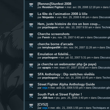
[Rennes]Stunfest 2008
par
Resident Fighter
»
mer. avr. 09, 2008 12:18 pm
» dans
La fête de l'animation 2008 à lille
par
Ninjardin
»
ven. févr. 29, 2008 8:48 pm
» dans
Discussi
Hem, juste histoire de rire un bon coup...
par
psychogore
»
lun. déc. 10, 2007 9:50 am
» dans
Techni
Cherche screenshots
par
Fenrir
»
jeu. nov. 29, 2007 6:40 am
» dans
Discussion g
cherche borne d'arcade
par
terrybogard94
»
dim. nov. 04, 2007 11:26 am
» dans
Dis
Emulation et fidelité...
par
psychogore
»
lun. juil. 02, 2007 5:31 pm
» dans
Discuss
je cherche un webmaster php (je paye)
par
xpapis
»
mer. mars 07, 2007 10:08 pm
» dans
Discussio
SFA Anthology : Dip switches révélés
par
psychogore
»
lun. oct. 16, 2006 10:45 pm
» dans
Techni
Street Fighter Alpha Anthology Guide
par
veja
»
mer. août 16, 2006 5:55 pm
» dans
Discussion gé
South Park et Street Fighter !
par
JSB-kun
»
jeu. janv. 26, 2006 3:40 pm
» dans
Discussio
[CVS2]
par
veja
»
mer. déc. 21, 2005 1:55 pm
» dans
Techniques et 