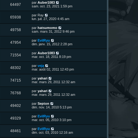
n
D
par
Auber1083
V
64497
i
e
sam. oct. 23, 2021 1:59 pm
e
e
r
r
u
n
D
par
Ray
s
m
V
65938
i
e
lun. juil. 27, 2020 4:45 am
e
e
e
r
s
r
u
n
s
D
par
hatsumomo
s
m
V
49758
i
a
e
sam. mars 31, 2012 9:46 pm
e
e
e
g
r
s
r
u
e
n
s
D
par
EvilRyu
s
m
V
47954
i
a
e
dim. janv. 15, 2012 2:28 pm
e
e
e
g
r
s
r
u
e
n
s
D
par
Auber1083
s
m
V
71554
i
a
e
mar. oct. 18, 2011 8:19 pm
e
e
e
g
r
s
r
u
e
n
s
D
par
veja
s
m
V
48302
i
a
e
mar. août 02, 2011 12:43 pm
e
e
e
g
r
s
r
u
e
n
s
D
par
yahari
s
m
V
74715
i
a
e
mar. mars 29, 2011 12:32 am
e
e
e
g
r
s
r
u
e
n
s
D
par
yahari
s
m
V
76768
i
a
e
mar. mars 29, 2011 12:32 am
e
e
e
g
r
s
r
u
e
n
s
D
par
Septon
s
m
V
49402
i
a
e
dim. nov. 14, 2010 5:13 pm
e
e
e
g
r
s
r
u
e
n
s
D
par
EvilRyu
s
m
V
49329
i
a
e
mar. oct. 05, 2010 3:10 pm
e
e
e
g
r
s
r
u
e
n
s
D
par
EvilRyu
s
m
V
48461
i
a
e
dim. oct. 03, 2010 12:16 am
e
e
e
g
r
s
r