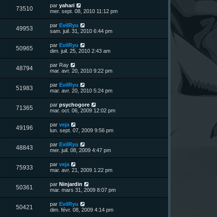
u
e
n
s
D
par
yahari
s
m
V
73510
i
a
e
mer. sept. 08, 2010 11:12 pm
e
e
e
g
r
s
r
u
e
n
s
D
par
EvilRyu
s
m
V
49953
i
a
e
sam. juil. 31, 2010 6:44 pm
e
e
e
g
r
s
r
u
e
n
s
D
par
EvilRyu
s
m
V
50965
i
a
e
dim. juil. 25, 2010 2:43 am
e
e
e
g
r
s
r
u
e
n
s
D
par
Ray
s
m
V
48794
i
a
e
mar. avr. 20, 2010 9:22 pm
e
e
e
g
r
s
r
u
e
n
s
D
par
EvilRyu
s
m
V
51983
i
a
e
mar. avr. 20, 2010 5:24 pm
e
e
e
g
r
s
r
u
e
n
s
D
par
psychogore
s
m
V
71365
i
a
e
mar. oct. 06, 2009 12:02 pm
e
e
e
g
r
s
r
u
e
n
s
D
par
veja
s
m
V
49196
i
a
e
lun. sept. 07, 2009 9:56 pm
e
e
e
g
r
s
r
u
e
n
s
D
par
EvilRyu
s
m
V
48843
i
a
e
mer. juil. 08, 2009 4:47 pm
e
e
e
g
r
s
r
u
e
n
s
D
par
veja
s
m
V
75933
i
a
e
mar. avr. 21, 2009 1:22 pm
e
e
e
g
r
s
r
u
e
n
s
D
par
Ninjardin
s
m
V
50361
i
a
e
mar. mars 31, 2009 8:07 pm
e
e
e
g
r
s
r
u
e
n
s
D
par
EvilRyu
s
m
V
50421
i
a
e
dim. févr. 08, 2009 4:14 pm
e
e
e
g
r
s