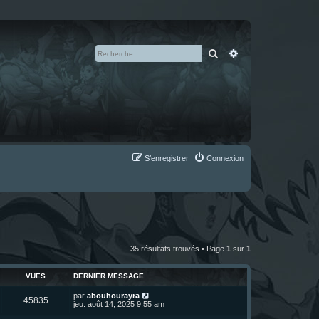
Rechercher
Recherche avan
S’enregistrer
Connexion
35 résultats trouvés • Page
1
sur
1
VUES
DERNIER MESSAGE
D
par
abouhourayra
V
45835
e
jeu. août 14, 2025 9:55 am
r
u