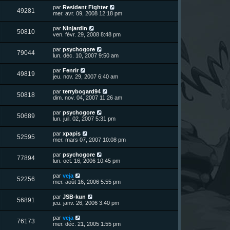
r
u
e
n
s
D
par
Resident Fighter
s
m
V
49281
i
a
e
mer. avr. 09, 2008 12:18 pm
e
e
e
g
r
s
r
u
e
n
s
D
par
Ninjardin
s
m
V
50810
i
a
e
ven. févr. 29, 2008 8:48 pm
e
e
e
g
r
s
r
u
e
n
s
D
par
psychogore
s
m
V
79044
i
a
e
lun. déc. 10, 2007 9:50 am
e
e
e
g
r
s
r
u
e
n
s
D
par
Fenrir
s
m
V
49819
i
a
e
jeu. nov. 29, 2007 6:40 am
e
e
e
g
r
s
r
u
e
n
s
D
par
terrybogard94
s
m
V
50818
i
a
e
dim. nov. 04, 2007 11:26 am
e
e
e
g
r
s
r
u
e
n
s
D
par
psychogore
s
m
V
50689
i
a
e
lun. juil. 02, 2007 5:31 pm
e
e
e
g
r
s
r
u
e
n
s
D
par
xpapis
s
m
V
52595
i
a
e
mer. mars 07, 2007 10:08 pm
e
e
e
g
r
s
r
u
e
n
s
D
par
psychogore
s
m
V
77894
i
a
e
lun. oct. 16, 2006 10:45 pm
e
e
e
g
r
s
r
u
e
n
s
D
par
veja
s
m
V
52256
i
a
e
mer. août 16, 2006 5:55 pm
e
e
e
g
r
s
r
u
e
n
s
D
par
JSB-kun
s
m
V
56891
i
a
e
jeu. janv. 26, 2006 3:40 pm
e
e
e
g
r
s
r
u
e
n
s
D
par
veja
s
m
V
76173
i
a
e
mer. déc. 21, 2005 1:55 pm
e
e
e
g
r