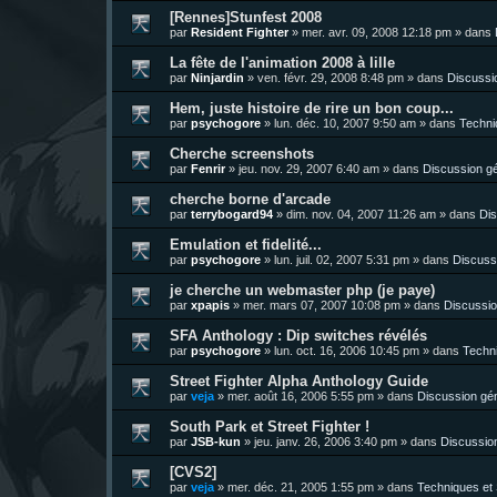
[Rennes]Stunfest 2008
par
Resident Fighter
»
mer. avr. 09, 2008 12:18 pm
» dans
La fête de l'animation 2008 à lille
par
Ninjardin
»
ven. févr. 29, 2008 8:48 pm
» dans
Discussi
Hem, juste histoire de rire un bon coup...
par
psychogore
»
lun. déc. 10, 2007 9:50 am
» dans
Techni
Cherche screenshots
par
Fenrir
»
jeu. nov. 29, 2007 6:40 am
» dans
Discussion g
cherche borne d'arcade
par
terrybogard94
»
dim. nov. 04, 2007 11:26 am
» dans
Dis
Emulation et fidelité...
par
psychogore
»
lun. juil. 02, 2007 5:31 pm
» dans
Discuss
je cherche un webmaster php (je paye)
par
xpapis
»
mer. mars 07, 2007 10:08 pm
» dans
Discussio
SFA Anthology : Dip switches révélés
par
psychogore
»
lun. oct. 16, 2006 10:45 pm
» dans
Techni
Street Fighter Alpha Anthology Guide
par
veja
»
mer. août 16, 2006 5:55 pm
» dans
Discussion gé
South Park et Street Fighter !
par
JSB-kun
»
jeu. janv. 26, 2006 3:40 pm
» dans
Discussio
[CVS2]
par
veja
»
mer. déc. 21, 2005 1:55 pm
» dans
Techniques et 