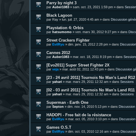
Parry by night 3
par
Auber1083
»
sam. oct. 23, 2021 1:59 pm
» dans
Sessio
Black Lagoon
par
Ray
»
lun. juil. 27, 2020 4:45 am
» dans
Discussion géné
Playstation 4: Orbis
par
hatsumomo
»
ven. mars 30, 2012 9:27 pm
» dans
Disc
Street Crackers Fighter
par
EvilRyu
»
dim. janv. 15, 2012 2:28 pm
» dans
Discussion
Cannes 2012
par
Auber1083
»
mar. oct. 18, 2011 8:19 pm
» dans
Session
[Evo2011] Super Street Fighter 2X
par
veja
»
mar. août 02, 2011 12:43 pm
» dans
Discussion g
[23 - 24 avril 2011] Tournois No Man's Land R12 
par
yahari
»
mar. mars 29, 2011 12:32 am
» dans
Sessions
[02 - 03 avril 2011] Tournois No Man's Land R11 
par
yahari
»
mar. mars 29, 2011 12:32 am
» dans
Sessions
Superman - Earth One
par
Septon
»
dim. nov. 14, 2010 5:13 pm
» dans
Discussion
HADOPI - Free fait de la résistance
par
EvilRyu
»
mar. oct. 05, 2010 3:10 pm
» dans
Discussion
Games O.S.T
par
EvilRyu
»
dim. oct. 03, 2010 12:16 am
» dans
Discussio