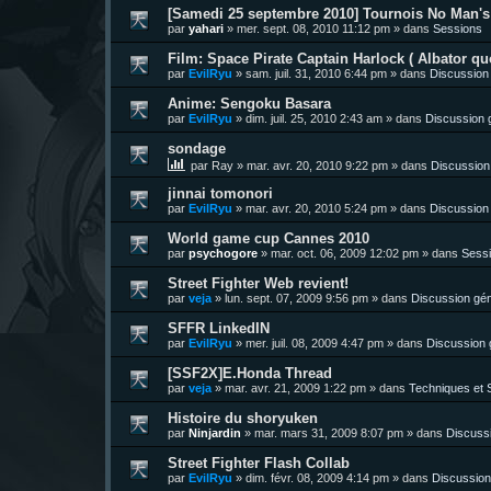
[Samedi 25 septembre 2010] Tournois No Man's 
par
yahari
»
mer. sept. 08, 2010 11:12 pm
» dans
Sessions
Film: Space Pirate Captain Harlock ( Albator quo
par
EvilRyu
»
sam. juil. 31, 2010 6:44 pm
» dans
Discussion
Anime: Sengoku Basara
par
EvilRyu
»
dim. juil. 25, 2010 2:43 am
» dans
Discussion 
sondage
par
Ray
»
mar. avr. 20, 2010 9:22 pm
» dans
Discussion
jinnai tomonori
par
EvilRyu
»
mar. avr. 20, 2010 5:24 pm
» dans
Discussion
World game cup Cannes 2010
par
psychogore
»
mar. oct. 06, 2009 12:02 pm
» dans
Sess
Street Fighter Web revient!
par
veja
»
lun. sept. 07, 2009 9:56 pm
» dans
Discussion gén
SFFR LinkedIN
par
EvilRyu
»
mer. juil. 08, 2009 4:47 pm
» dans
Discussion 
[SSF2X]E.Honda Thread
par
veja
»
mar. avr. 21, 2009 1:22 pm
» dans
Techniques et S
Histoire du shoryuken
par
Ninjardin
»
mar. mars 31, 2009 8:07 pm
» dans
Discuss
Street Fighter Flash Collab
par
EvilRyu
»
dim. févr. 08, 2009 4:14 pm
» dans
Discussion