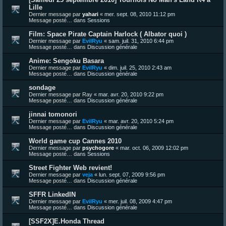
Lille
Dernier message par
yahari
«
mer. sept. 08, 2010 11:12 pm
Message posté… dans
Sessions
Film: Space Pirate Captain Harlock ( Albator quoi )
Dernier message par
EvilRyu
«
sam. juil. 31, 2010 6:44 pm
Message posté… dans
Discussion générale
Anime: Sengoku Basara
Dernier message par
EvilRyu
«
dim. juil. 25, 2010 2:43 am
Message posté… dans
Discussion générale
sondage
Dernier message par
Ray
«
mar. avr. 20, 2010 9:22 pm
Message posté… dans
Discussion générale
jinnai tomonori
Dernier message par
EvilRyu
«
mar. avr. 20, 2010 5:24 pm
Message posté… dans
Discussion générale
World game cup Cannes 2010
Dernier message par
psychogore
«
mar. oct. 06, 2009 12:02 pm
Message posté… dans
Sessions
Street Fighter Web revient!
Dernier message par
veja
«
lun. sept. 07, 2009 9:56 pm
Message posté… dans
Discussion générale
SFFR LinkedIN
Dernier message par
EvilRyu
«
mer. juil. 08, 2009 4:47 pm
Message posté… dans
Discussion générale
[SSF2X]E.Honda Thread