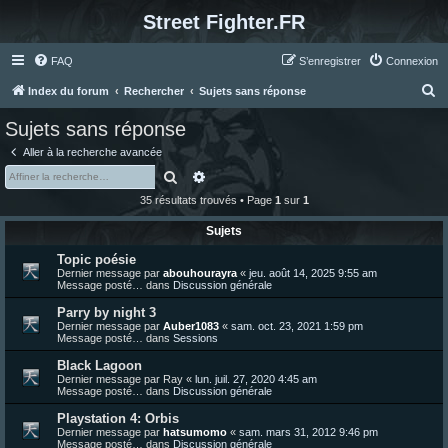
Street Fighter.FR
FAQ
S’enregistrer
Connexion
R
Index du forum
Rechercher
Sujets sans réponse
e
Sujets sans réponse
c
Aller à la recherche avancée
h
Rechercher
Recherche avancée
e
35 résultats trouvés • Page
1
sur
1
r
Sujets
c
Topic poésie
h
Dernier message par
abouhourayra
«
jeu. août 14, 2025 9:55 am
e
Message posté… dans
Discussion générale
r
Parry by night 3
Dernier message par
Auber1083
«
sam. oct. 23, 2021 1:59 pm
Message posté… dans
Sessions
Black Lagoon
Dernier message par
Ray
«
lun. juil. 27, 2020 4:45 am
Message posté… dans
Discussion générale
Playstation 4: Orbis
Dernier message par
hatsumomo
«
sam. mars 31, 2012 9:46 pm
Message posté… dans
Discussion générale