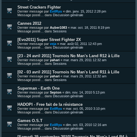
Street Crackers Fighter
Dernier message par
EvilRyu
«
dim. janv. 15, 2012 2:28 pm
Message posté… dans
Discussion générale
Cannes 2012
Dernier message par
Auber1083
«
mar. oct. 18, 2011 8:19 pm
Message posté… dans
Sessions
[Evo2011] Super Street Fighter 2X
Dernier message par
veja
«
mar. août 02, 2011 12:43 pm
Message posté… dans
Discussion générale
[23 - 24 avril 2011] Tournois No Man's Land R12 à Lille
Dernier message par
yahari
«
mar. mars 29, 2011 12:32 am
Message posté… dans
Sessions
[02 - 03 avril 2011] Tournois No Man's Land R11 à Lille
Dernier message par
yahari
«
mar. mars 29, 2011 12:32 am
Message posté… dans
Sessions
Superman - Earth One
Dernier message par
Septon
«
dim. nov. 14, 2010 5:13 pm
Message posté… dans
Discussion générale
HADOPI - Free fait de la résistance
Dernier message par
EvilRyu
«
mar. oct. 05, 2010 3:10 pm
Message posté… dans
Discussion générale
Games O.S.T
Dernier message par
EvilRyu
«
dim. oct. 03, 2010 12:16 am
Message posté… dans
Discussion générale
[Samedi 25 septembre 2010] Tournois No Man's Land R4 à