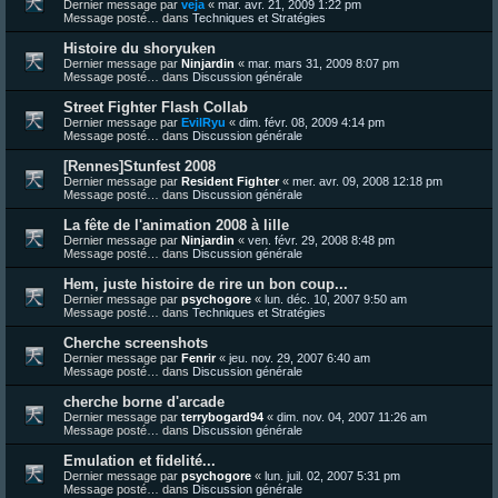
Dernier message par
veja
«
mar. avr. 21, 2009 1:22 pm
Message posté… dans
Techniques et Stratégies
Histoire du shoryuken
Dernier message par
Ninjardin
«
mar. mars 31, 2009 8:07 pm
Message posté… dans
Discussion générale
Street Fighter Flash Collab
Dernier message par
EvilRyu
«
dim. févr. 08, 2009 4:14 pm
Message posté… dans
Discussion générale
[Rennes]Stunfest 2008
Dernier message par
Resident Fighter
«
mer. avr. 09, 2008 12:18 pm
Message posté… dans
Discussion générale
La fête de l'animation 2008 à lille
Dernier message par
Ninjardin
«
ven. févr. 29, 2008 8:48 pm
Message posté… dans
Discussion générale
Hem, juste histoire de rire un bon coup...
Dernier message par
psychogore
«
lun. déc. 10, 2007 9:50 am
Message posté… dans
Techniques et Stratégies
Cherche screenshots
Dernier message par
Fenrir
«
jeu. nov. 29, 2007 6:40 am
Message posté… dans
Discussion générale
cherche borne d'arcade
Dernier message par
terrybogard94
«
dim. nov. 04, 2007 11:26 am
Message posté… dans
Discussion générale
Emulation et fidelité...
Dernier message par
psychogore
«
lun. juil. 02, 2007 5:31 pm
Message posté… dans
Discussion générale