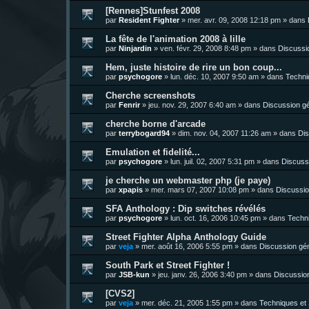
[Rennes]Stunfest 2008
par
Resident Fighter
»
mer. avr. 09, 2008 12:18 pm
» dans
La fête de l'animation 2008 à lille
par
Ninjardin
»
ven. févr. 29, 2008 8:48 pm
» dans
Discussi
Hem, juste histoire de rire un bon coup...
par
psychogore
»
lun. déc. 10, 2007 9:50 am
» dans
Techni
Cherche screenshots
par
Fenrir
»
jeu. nov. 29, 2007 6:40 am
» dans
Discussion g
cherche borne d'arcade
par
terrybogard94
»
dim. nov. 04, 2007 11:26 am
» dans
Dis
Emulation et fidelité...
par
psychogore
»
lun. juil. 02, 2007 5:31 pm
» dans
Discuss
je cherche un webmaster php (je paye)
par
xpapis
»
mer. mars 07, 2007 10:08 pm
» dans
Discussio
SFA Anthology : Dip switches révélés
par
psychogore
»
lun. oct. 16, 2006 10:45 pm
» dans
Techni
Street Fighter Alpha Anthology Guide
par
veja
»
mer. août 16, 2006 5:55 pm
» dans
Discussion gé
South Park et Street Fighter !
par
JSB-kun
»
jeu. janv. 26, 2006 3:40 pm
» dans
Discussio
[CVS2]
par
veja
»
mer. déc. 21, 2005 1:55 pm
» dans
Techniques et 