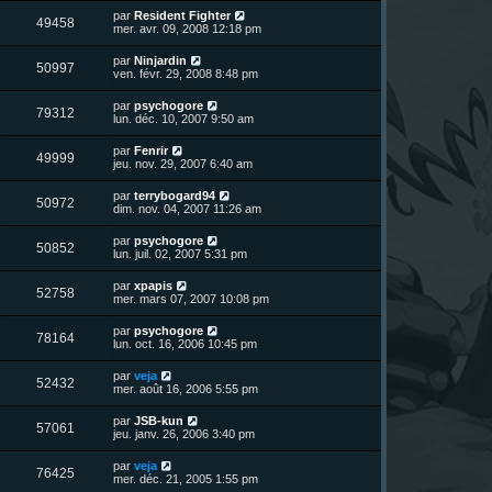
r
u
e
n
s
D
par
Resident Fighter
s
m
V
49458
i
a
e
mer. avr. 09, 2008 12:18 pm
e
e
e
g
r
s
r
u
e
n
s
D
par
Ninjardin
s
m
V
50997
i
a
e
ven. févr. 29, 2008 8:48 pm
e
e
e
g
r
s
r
u
e
n
s
D
par
psychogore
s
m
V
79312
i
a
e
lun. déc. 10, 2007 9:50 am
e
e
e
g
r
s
r
u
e
n
s
D
par
Fenrir
s
m
V
49999
i
a
e
jeu. nov. 29, 2007 6:40 am
e
e
e
g
r
s
r
u
e
n
s
D
par
terrybogard94
s
m
V
50972
i
a
e
dim. nov. 04, 2007 11:26 am
e
e
e
g
r
s
r
u
e
n
s
D
par
psychogore
s
m
V
50852
i
a
e
lun. juil. 02, 2007 5:31 pm
e
e
e
g
r
s
r
u
e
n
s
D
par
xpapis
s
m
V
52758
i
a
e
mer. mars 07, 2007 10:08 pm
e
e
e
g
r
s
r
u
e
n
s
D
par
psychogore
s
m
V
78164
i
a
e
lun. oct. 16, 2006 10:45 pm
e
e
e
g
r
s
r
u
e
n
s
D
par
veja
s
m
V
52432
i
a
e
mer. août 16, 2006 5:55 pm
e
e
e
g
r
s
r
u
e
n
s
D
par
JSB-kun
s
m
V
57061
i
a
e
jeu. janv. 26, 2006 3:40 pm
e
e
e
g
r
s
r
u
e
n
s
D
par
veja
s
m
V
76425
i
a
e
mer. déc. 21, 2005 1:55 pm
e
e
e
g
r