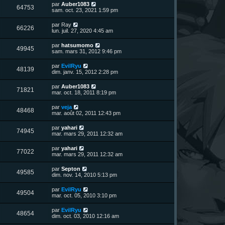
n
D
par
Auber1083
V
64753
i
e
sam. oct. 23, 2021 1:59 pm
e
e
r
r
u
n
D
par
Ray
s
m
V
66226
i
e
lun. juil. 27, 2020 4:45 am
e
e
e
r
s
r
u
n
s
D
par
hatsumomo
s
m
V
49945
i
a
e
sam. mars 31, 2012 9:46 pm
e
e
e
g
r
s
r
u
e
n
s
D
par
EvilRyu
s
m
V
48139
i
a
e
dim. janv. 15, 2012 2:28 pm
e
e
e
g
r
s
r
u
e
n
s
D
par
Auber1083
s
m
V
71821
i
a
e
mar. oct. 18, 2011 8:19 pm
e
e
e
g
r
s
r
u
e
n
s
D
par
veja
s
m
V
48468
i
a
e
mar. août 02, 2011 12:43 pm
e
e
e
g
r
s
r
u
e
n
s
D
par
yahari
s
m
V
74945
i
a
e
mar. mars 29, 2011 12:32 am
e
e
e
g
r
s
r
u
e
n
s
D
par
yahari
s
m
V
77022
i
a
e
mar. mars 29, 2011 12:32 am
e
e
e
g
r
s
r
u
e
n
s
D
par
Septon
s
m
V
49585
i
a
e
dim. nov. 14, 2010 5:13 pm
e
e
e
g
r
s
r
u
e
n
s
D
par
EvilRyu
s
m
V
49504
i
a
e
mar. oct. 05, 2010 3:10 pm
e
e
e
g
r
s
r
u
e
n
s
D
par
EvilRyu
s
m
V
48654
i
a
e
dim. oct. 03, 2010 12:16 am
e
e
e
g
r
s
r