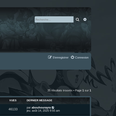
Rechercher
Recherche avan
S’enregistrer
Connexion
35 résultats trouvés • Page
1
sur
1
VUES
DERNIER MESSAGE
D
par
abouhourayra
V
46133
e
jeu. août 14, 2025 9:55 am
r
u