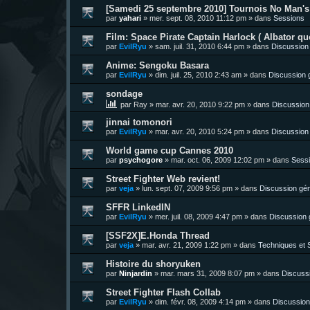
[Samedi 25 septembre 2010] Tournois No Man's 
par
yahari
»
mer. sept. 08, 2010 11:12 pm
» dans
Sessions
Film: Space Pirate Captain Harlock ( Albator quo
par
EvilRyu
»
sam. juil. 31, 2010 6:44 pm
» dans
Discussion
Anime: Sengoku Basara
par
EvilRyu
»
dim. juil. 25, 2010 2:43 am
» dans
Discussion 
sondage
par
Ray
»
mar. avr. 20, 2010 9:22 pm
» dans
Discussion
jinnai tomonori
par
EvilRyu
»
mar. avr. 20, 2010 5:24 pm
» dans
Discussion
World game cup Cannes 2010
par
psychogore
»
mar. oct. 06, 2009 12:02 pm
» dans
Sess
Street Fighter Web revient!
par
veja
»
lun. sept. 07, 2009 9:56 pm
» dans
Discussion gén
SFFR LinkedIN
par
EvilRyu
»
mer. juil. 08, 2009 4:47 pm
» dans
Discussion 
[SSF2X]E.Honda Thread
par
veja
»
mar. avr. 21, 2009 1:22 pm
» dans
Techniques et S
Histoire du shoryuken
par
Ninjardin
»
mar. mars 31, 2009 8:07 pm
» dans
Discuss
Street Fighter Flash Collab
par
EvilRyu
»
dim. févr. 08, 2009 4:14 pm
» dans
Discussion