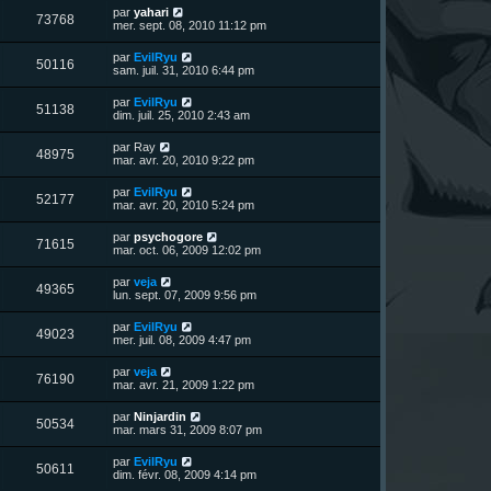
u
e
n
s
D
par
yahari
s
m
V
73768
i
a
e
mer. sept. 08, 2010 11:12 pm
e
e
e
g
r
s
r
u
e
n
s
D
par
EvilRyu
s
m
V
50116
i
a
e
sam. juil. 31, 2010 6:44 pm
e
e
e
g
r
s
r
u
e
n
s
D
par
EvilRyu
s
m
V
51138
i
a
e
dim. juil. 25, 2010 2:43 am
e
e
e
g
r
s
r
u
e
n
s
D
par
Ray
s
m
V
48975
i
a
e
mar. avr. 20, 2010 9:22 pm
e
e
e
g
r
s
r
u
e
n
s
D
par
EvilRyu
s
m
V
52177
i
a
e
mar. avr. 20, 2010 5:24 pm
e
e
e
g
r
s
r
u
e
n
s
D
par
psychogore
s
m
V
71615
i
a
e
mar. oct. 06, 2009 12:02 pm
e
e
e
g
r
s
r
u
e
n
s
D
par
veja
s
m
V
49365
i
a
e
lun. sept. 07, 2009 9:56 pm
e
e
e
g
r
s
r
u
e
n
s
D
par
EvilRyu
s
m
V
49023
i
a
e
mer. juil. 08, 2009 4:47 pm
e
e
e
g
r
s
r
u
e
n
s
D
par
veja
s
m
V
76190
i
a
e
mar. avr. 21, 2009 1:22 pm
e
e
e
g
r
s
r
u
e
n
s
D
par
Ninjardin
s
m
V
50534
i
a
e
mar. mars 31, 2009 8:07 pm
e
e
e
g
r
s
r
u
e
n
s
D
par
EvilRyu
s
m
V
50611
i
a
e
dim. févr. 08, 2009 4:14 pm
e
e
e
g
r
s