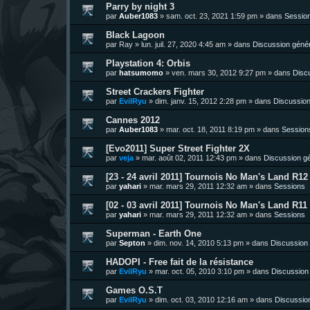
Parry by night 3
par
Auber1083
»
sam. oct. 23, 2021 1:59 pm
» dans
Sessio
Black Lagoon
par
Ray
»
lun. juil. 27, 2020 4:45 am
» dans
Discussion géné
Playstation 4: Orbis
par
hatsumomo
»
ven. mars 30, 2012 9:27 pm
» dans
Disc
Street Crackers Fighter
par
EvilRyu
»
dim. janv. 15, 2012 2:28 pm
» dans
Discussion
Cannes 2012
par
Auber1083
»
mar. oct. 18, 2011 8:19 pm
» dans
Session
[Evo2011] Super Street Fighter 2X
par
veja
»
mar. août 02, 2011 12:43 pm
» dans
Discussion g
[23 - 24 avril 2011] Tournois No Man's Land R12 
par
yahari
»
mar. mars 29, 2011 12:32 am
» dans
Sessions
[02 - 03 avril 2011] Tournois No Man's Land R11 
par
yahari
»
mar. mars 29, 2011 12:32 am
» dans
Sessions
Superman - Earth One
par
Septon
»
dim. nov. 14, 2010 5:13 pm
» dans
Discussion
HADOPI - Free fait de la résistance
par
EvilRyu
»
mar. oct. 05, 2010 3:10 pm
» dans
Discussion
Games O.S.T
par
EvilRyu
»
dim. oct. 03, 2010 12:16 am
» dans
Discussio