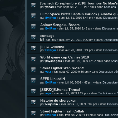
[Samedi 25 septembre 2010] Tournois No Man's 
par
yahari
»
mer. sept. 08, 2010 11:12 pm
» dans
Sessions
Film: Space Pirate Captain Harlock ( Albator quo
par
EvilRyu
»
sam. juil. 31, 2010 6:44 pm
» dans
Discussion
Anime: Sengoku Basara
par
EvilRyu
»
dim. juil. 25, 2010 2:43 am
» dans
Discussion 
sondage
par
Ray
»
mar. avr. 20, 2010 9:22 pm
» dans
Discussion
jinnai tomonori
par
EvilRyu
»
mar. avr. 20, 2010 5:24 pm
» dans
Discussion
World game cup Cannes 2010
par
psychogore
»
mar. oct. 06, 2009 12:02 pm
» dans
Sess
Street Fighter Web revient!
par
veja
»
lun. sept. 07, 2009 9:56 pm
» dans
Discussion gén
SFFR LinkedIN
par
EvilRyu
»
mer. juil. 08, 2009 4:47 pm
» dans
Discussion 
[SSF2X]E.Honda Thread
par
veja
»
mar. avr. 21, 2009 1:22 pm
» dans
Techniques et S
Histoire du shoryuken
par
Ninjardin
»
mar. mars 31, 2009 8:07 pm
» dans
Discuss
Street Fighter Flash Collab
par
EvilRyu
»
dim. févr. 08, 2009 4:14 pm
» dans
Discussion