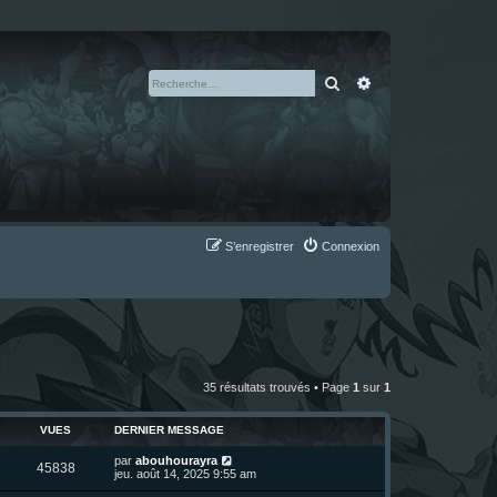
Rechercher
Recherche avan
S’enregistrer
Connexion
35 résultats trouvés • Page
1
sur
1
VUES
DERNIER MESSAGE
D
par
abouhourayra
V
45838
e
jeu. août 14, 2025 9:55 am
r
u