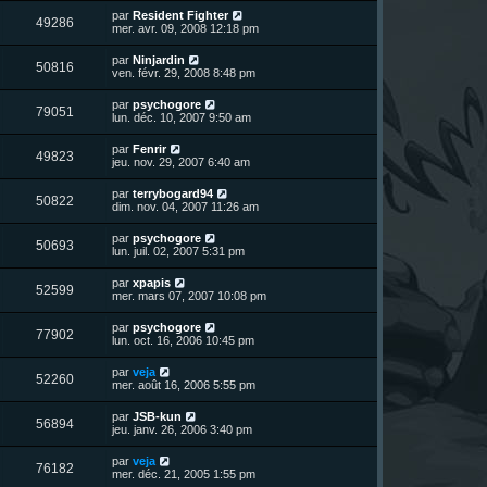
r
u
e
n
s
D
par
Resident Fighter
s
m
V
49286
i
a
e
mer. avr. 09, 2008 12:18 pm
e
e
e
g
r
s
r
u
e
n
s
D
par
Ninjardin
s
m
V
50816
i
a
e
ven. févr. 29, 2008 8:48 pm
e
e
e
g
r
s
r
u
e
n
s
D
par
psychogore
s
m
V
79051
i
a
e
lun. déc. 10, 2007 9:50 am
e
e
e
g
r
s
r
u
e
n
s
D
par
Fenrir
s
m
V
49823
i
a
e
jeu. nov. 29, 2007 6:40 am
e
e
e
g
r
s
r
u
e
n
s
D
par
terrybogard94
s
m
V
50822
i
a
e
dim. nov. 04, 2007 11:26 am
e
e
e
g
r
s
r
u
e
n
s
D
par
psychogore
s
m
V
50693
i
a
e
lun. juil. 02, 2007 5:31 pm
e
e
e
g
r
s
r
u
e
n
s
D
par
xpapis
s
m
V
52599
i
a
e
mer. mars 07, 2007 10:08 pm
e
e
e
g
r
s
r
u
e
n
s
D
par
psychogore
s
m
V
77902
i
a
e
lun. oct. 16, 2006 10:45 pm
e
e
e
g
r
s
r
u
e
n
s
D
par
veja
s
m
V
52260
i
a
e
mer. août 16, 2006 5:55 pm
e
e
e
g
r
s
r
u
e
n
s
D
par
JSB-kun
s
m
V
56894
i
a
e
jeu. janv. 26, 2006 3:40 pm
e
e
e
g
r
s
r
u
e
n
s
D
par
veja
s
m
V
76182
i
a
e
mer. déc. 21, 2005 1:55 pm
e
e
e
g
r