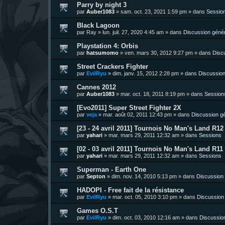
Parry by night 3
par
Auber1083
»
sam. oct. 23, 2021 1:59 pm
» dans
Sessio
Black Lagoon
par
Ray
»
lun. juil. 27, 2020 4:45 am
» dans
Discussion géné
Playstation 4: Orbis
par
hatsumomo
»
ven. mars 30, 2012 9:27 pm
» dans
Disc
Street Crackers Fighter
par
EvilRyu
»
dim. janv. 15, 2012 2:28 pm
» dans
Discussion
Cannes 2012
par
Auber1083
»
mar. oct. 18, 2011 8:19 pm
» dans
Session
[Evo2011] Super Street Fighter 2X
par
veja
»
mar. août 02, 2011 12:43 pm
» dans
Discussion g
[23 - 24 avril 2011] Tournois No Man's Land R12 
par
yahari
»
mar. mars 29, 2011 12:32 am
» dans
Sessions
[02 - 03 avril 2011] Tournois No Man's Land R11 
par
yahari
»
mar. mars 29, 2011 12:32 am
» dans
Sessions
Superman - Earth One
par
Septon
»
dim. nov. 14, 2010 5:13 pm
» dans
Discussion
HADOPI - Free fait de la résistance
par
EvilRyu
»
mar. oct. 05, 2010 3:10 pm
» dans
Discussion
Games O.S.T
par
EvilRyu
»
dim. oct. 03, 2010 12:16 am
» dans
Discussio