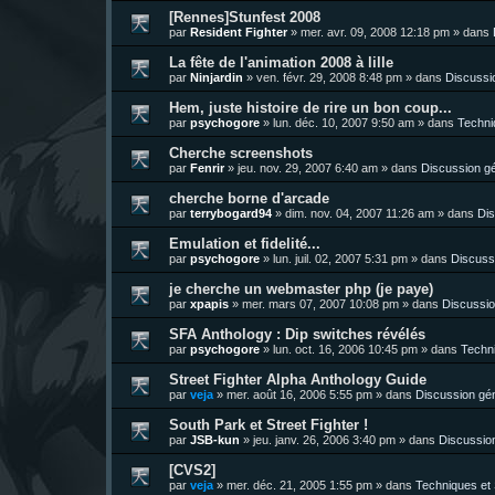
[Rennes]Stunfest 2008
par
Resident Fighter
»
mer. avr. 09, 2008 12:18 pm
» dans
La fête de l'animation 2008 à lille
par
Ninjardin
»
ven. févr. 29, 2008 8:48 pm
» dans
Discussi
Hem, juste histoire de rire un bon coup...
par
psychogore
»
lun. déc. 10, 2007 9:50 am
» dans
Techni
Cherche screenshots
par
Fenrir
»
jeu. nov. 29, 2007 6:40 am
» dans
Discussion g
cherche borne d'arcade
par
terrybogard94
»
dim. nov. 04, 2007 11:26 am
» dans
Dis
Emulation et fidelité...
par
psychogore
»
lun. juil. 02, 2007 5:31 pm
» dans
Discuss
je cherche un webmaster php (je paye)
par
xpapis
»
mer. mars 07, 2007 10:08 pm
» dans
Discussio
SFA Anthology : Dip switches révélés
par
psychogore
»
lun. oct. 16, 2006 10:45 pm
» dans
Techni
Street Fighter Alpha Anthology Guide
par
veja
»
mer. août 16, 2006 5:55 pm
» dans
Discussion gé
South Park et Street Fighter !
par
JSB-kun
»
jeu. janv. 26, 2006 3:40 pm
» dans
Discussio
[CVS2]
par
veja
»
mer. déc. 21, 2005 1:55 pm
» dans
Techniques et 