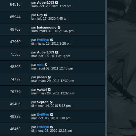
n
D
par
Auber1083
V
64516
i
e
sam. oct. 23, 2021 1:59 pm
e
e
r
r
u
n
D
par
Ray
s
m
V
65944
i
e
lun. juil. 27, 2020 4:45 am
e
e
e
r
s
r
u
n
s
D
par
hatsumomo
s
m
V
49763
i
a
e
sam. mars 31, 2012 9:46 pm
e
e
e
g
r
s
r
u
e
n
s
D
par
EvilRyu
s
m
V
47960
i
a
e
dim. janv. 15, 2012 2:28 pm
e
e
e
g
r
s
r
u
e
n
s
D
par
Auber1083
s
m
V
71563
i
a
e
mar. oct. 18, 2011 8:19 pm
e
e
e
g
r
s
r
u
e
n
s
D
par
veja
s
m
V
48305
i
a
e
mar. août 02, 2011 12:43 pm
e
e
e
g
r
s
r
u
e
n
s
D
par
yahari
s
m
V
74722
i
a
e
mar. mars 29, 2011 12:32 am
e
e
e
g
r
s
r
u
e
n
s
D
par
yahari
s
m
V
76776
i
a
e
mar. mars 29, 2011 12:32 am
e
e
e
g
r
s
r
u
e
n
s
D
par
Septon
s
m
V
49406
i
a
e
dim. nov. 14, 2010 5:13 pm
e
e
e
g
r
s
r
u
e
n
s
D
par
EvilRyu
s
m
V
49332
i
a
e
mar. oct. 05, 2010 3:10 pm
e
e
e
g
r
s
r
u
e
n
s
D
par
EvilRyu
s
m
V
48469
i
a
e
dim. oct. 03, 2010 12:16 am
e
e
e
g
r
s
r