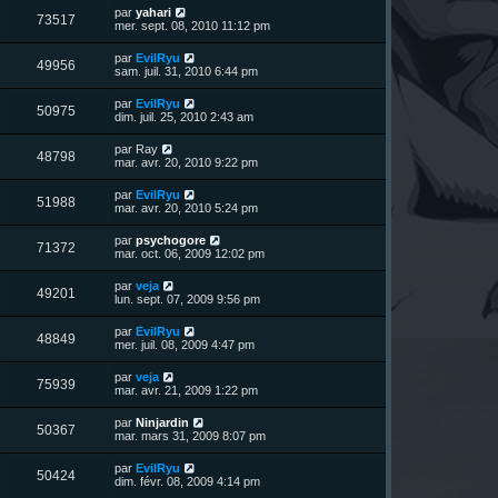
u
e
n
s
D
par
yahari
s
m
V
73517
i
a
e
mer. sept. 08, 2010 11:12 pm
e
e
e
g
r
s
r
u
e
n
s
D
par
EvilRyu
s
m
V
49956
i
a
e
sam. juil. 31, 2010 6:44 pm
e
e
e
g
r
s
r
u
e
n
s
D
par
EvilRyu
s
m
V
50975
i
a
e
dim. juil. 25, 2010 2:43 am
e
e
e
g
r
s
r
u
e
n
s
D
par
Ray
s
m
V
48798
i
a
e
mar. avr. 20, 2010 9:22 pm
e
e
e
g
r
s
r
u
e
n
s
D
par
EvilRyu
s
m
V
51988
i
a
e
mar. avr. 20, 2010 5:24 pm
e
e
e
g
r
s
r
u
e
n
s
D
par
psychogore
s
m
V
71372
i
a
e
mar. oct. 06, 2009 12:02 pm
e
e
e
g
r
s
r
u
e
n
s
D
par
veja
s
m
V
49201
i
a
e
lun. sept. 07, 2009 9:56 pm
e
e
e
g
r
s
r
u
e
n
s
D
par
EvilRyu
s
m
V
48849
i
a
e
mer. juil. 08, 2009 4:47 pm
e
e
e
g
r
s
r
u
e
n
s
D
par
veja
s
m
V
75939
i
a
e
mar. avr. 21, 2009 1:22 pm
e
e
e
g
r
s
r
u
e
n
s
D
par
Ninjardin
s
m
V
50367
i
a
e
mar. mars 31, 2009 8:07 pm
e
e
e
g
r
s
r
u
e
n
s
D
par
EvilRyu
s
m
V
50424
i
a
e
dim. févr. 08, 2009 4:14 pm
e
e
e
g
r
s