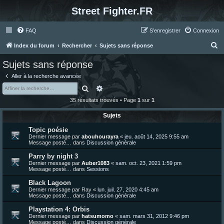
Street Fighter.FR
FAQ
S’enregistrer
Connexion
R
Index du forum
Rechercher
Sujets sans réponse
e
Sujets sans réponse
c
Aller à la recherche avancée
h
Rechercher
Recherche avancée
e
35 résultats trouvés • Page
1
sur
1
r
Sujets
c
Topic poésie
h
Dernier message par
abouhourayra
«
jeu. août 14, 2025 9:55 am
e
Message posté… dans
Discussion générale
r
Parry by night 3
Dernier message par
Auber1083
«
sam. oct. 23, 2021 1:59 pm
Message posté… dans
Sessions
Black Lagoon
Dernier message par
Ray
«
lun. juil. 27, 2020 4:45 am
Message posté… dans
Discussion générale
Playstation 4: Orbis
Dernier message par
hatsumomo
«
sam. mars 31, 2012 9:46 pm
Message posté… dans
Discussion générale