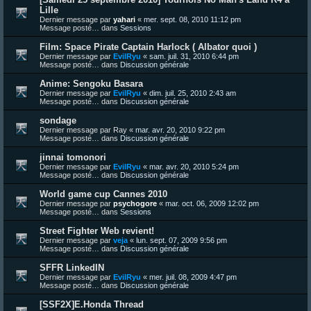
Lille
Dernier message par
yahari
«
mer. sept. 08, 2010 11:12 pm
Message posté… dans
Sessions
Film: Space Pirate Captain Harlock ( Albator quoi )
Dernier message par
EvilRyu
«
sam. juil. 31, 2010 6:44 pm
Message posté… dans
Discussion générale
Anime: Sengoku Basara
Dernier message par
EvilRyu
«
dim. juil. 25, 2010 2:43 am
Message posté… dans
Discussion générale
sondage
Dernier message par
Ray
«
mar. avr. 20, 2010 9:22 pm
Message posté… dans
Discussion générale
jinnai tomonori
Dernier message par
EvilRyu
«
mar. avr. 20, 2010 5:24 pm
Message posté… dans
Discussion générale
World game cup Cannes 2010
Dernier message par
psychogore
«
mar. oct. 06, 2009 12:02 pm
Message posté… dans
Sessions
Street Fighter Web revient!
Dernier message par
veja
«
lun. sept. 07, 2009 9:56 pm
Message posté… dans
Discussion générale
SFFR LinkedIN
Dernier message par
EvilRyu
«
mer. juil. 08, 2009 4:47 pm
Message posté… dans
Discussion générale
[SSF2X]E.Honda Thread