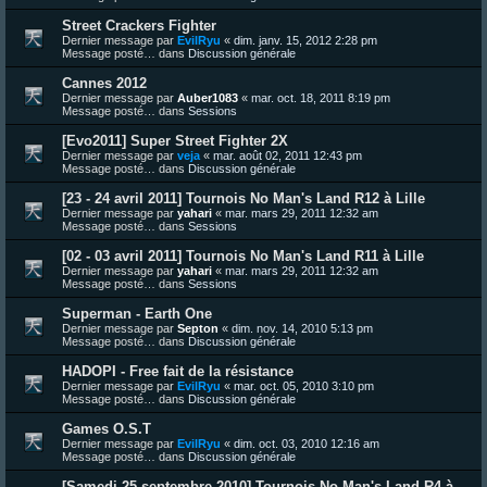
Street Crackers Fighter
Dernier message par
EvilRyu
«
dim. janv. 15, 2012 2:28 pm
Message posté… dans
Discussion générale
Cannes 2012
Dernier message par
Auber1083
«
mar. oct. 18, 2011 8:19 pm
Message posté… dans
Sessions
[Evo2011] Super Street Fighter 2X
Dernier message par
veja
«
mar. août 02, 2011 12:43 pm
Message posté… dans
Discussion générale
[23 - 24 avril 2011] Tournois No Man's Land R12 à Lille
Dernier message par
yahari
«
mar. mars 29, 2011 12:32 am
Message posté… dans
Sessions
[02 - 03 avril 2011] Tournois No Man's Land R11 à Lille
Dernier message par
yahari
«
mar. mars 29, 2011 12:32 am
Message posté… dans
Sessions
Superman - Earth One
Dernier message par
Septon
«
dim. nov. 14, 2010 5:13 pm
Message posté… dans
Discussion générale
HADOPI - Free fait de la résistance
Dernier message par
EvilRyu
«
mar. oct. 05, 2010 3:10 pm
Message posté… dans
Discussion générale
Games O.S.T
Dernier message par
EvilRyu
«
dim. oct. 03, 2010 12:16 am
Message posté… dans
Discussion générale
[Samedi 25 septembre 2010] Tournois No Man's Land R4 à