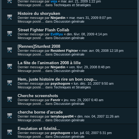
Dernier message par
veja
«
mar. avr. 21, 2009 1:22 pm
Message posté… dans
Techniques et Stratégies
Histoire du shoryuken
Dernier message par
Ninjardin
«
mar. mars 31, 2009 8:07 pm
Message posté… dans
Discussion générale
Street Fighter Flash Collab
Dernier message par
EvilRyu
«
dim. févr. 08, 2009 4:14 pm
Message posté… dans
Discussion générale
[Rennes]Stunfest 2008
Dernier message par
Resident Fighter
«
mer. avr. 09, 2008 12:18 pm
Message posté… dans
Discussion générale
La fête de l'animation 2008 à lille
Dernier message par
Ninjardin
«
ven. févr. 29, 2008 8:48 pm
Message posté… dans
Discussion générale
Hem, juste histoire de rire un bon coup...
Dernier message par
psychogore
«
lun. déc. 10, 2007 9:50 am
Message posté… dans
Techniques et Stratégies
Cherche screenshots
Dernier message par
Fenrir
«
jeu. nov. 29, 2007 6:40 am
Message posté… dans
Discussion générale
cherche borne d'arcade
Dernier message par
terrybogard94
«
dim. nov. 04, 2007 11:26 am
Message posté… dans
Discussion générale
Emulation et fidelité...
Dernier message par
psychogore
«
lun. juil. 02, 2007 5:31 pm
Message posté… dans
Discussion générale