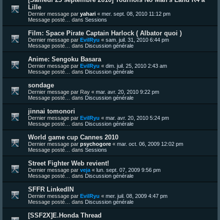
Lille
Dernier message par
yahari
«
mer. sept. 08, 2010 11:12 pm
Message posté… dans
Sessions
Film: Space Pirate Captain Harlock ( Albator quoi )
Dernier message par
EvilRyu
«
sam. juil. 31, 2010 6:44 pm
Message posté… dans
Discussion générale
Anime: Sengoku Basara
Dernier message par
EvilRyu
«
dim. juil. 25, 2010 2:43 am
Message posté… dans
Discussion générale
sondage
Dernier message par
Ray
«
mar. avr. 20, 2010 9:22 pm
Message posté… dans
Discussion générale
jinnai tomonori
Dernier message par
EvilRyu
«
mar. avr. 20, 2010 5:24 pm
Message posté… dans
Discussion générale
World game cup Cannes 2010
Dernier message par
psychogore
«
mar. oct. 06, 2009 12:02 pm
Message posté… dans
Sessions
Street Fighter Web revient!
Dernier message par
veja
«
lun. sept. 07, 2009 9:56 pm
Message posté… dans
Discussion générale
SFFR LinkedIN
Dernier message par
EvilRyu
«
mer. juil. 08, 2009 4:47 pm
Message posté… dans
Discussion générale
[SSF2X]E.Honda Thread