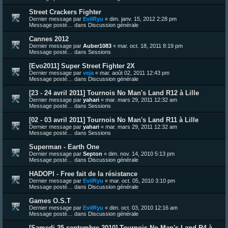
Street Crackers Fighter
Dernier message par
EvilRyu
«
dim. janv. 15, 2012 2:28 pm
Message posté… dans
Discussion générale
Cannes 2012
Dernier message par
Auber1083
«
mar. oct. 18, 2011 8:19 pm
Message posté… dans
Sessions
[Evo2011] Super Street Fighter 2X
Dernier message par
veja
«
mar. août 02, 2011 12:43 pm
Message posté… dans
Discussion générale
[23 - 24 avril 2011] Tournois No Man's Land R12 à Lille
Dernier message par
yahari
«
mar. mars 29, 2011 12:32 am
Message posté… dans
Sessions
[02 - 03 avril 2011] Tournois No Man's Land R11 à Lille
Dernier message par
yahari
«
mar. mars 29, 2011 12:32 am
Message posté… dans
Sessions
Superman - Earth One
Dernier message par
Septon
«
dim. nov. 14, 2010 5:13 pm
Message posté… dans
Discussion générale
HADOPI - Free fait de la résistance
Dernier message par
EvilRyu
«
mar. oct. 05, 2010 3:10 pm
Message posté… dans
Discussion générale
Games O.S.T
Dernier message par
EvilRyu
«
dim. oct. 03, 2010 12:16 am
Message posté… dans
Discussion générale
[Samedi 25 septembre 2010] Tournois No Man's Land R4 à