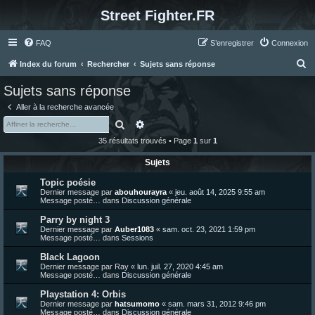
Street Fighter.FR
FAQ
S’enregistrer
Connexion
R
Index du forum
Rechercher
Sujets sans réponse
e
Sujets sans réponse
c
Aller à la recherche avancée
h
Rechercher
Recherche avancée
e
35 résultats trouvés • Page
1
sur
1
r
Sujets
c
Topic poésie
h
Dernier message par
abouhourayra
«
jeu. août 14, 2025 9:55 am
e
Message posté… dans
Discussion générale
r
Parry by night 3
Dernier message par
Auber1083
«
sam. oct. 23, 2021 1:59 pm
Message posté… dans
Sessions
Black Lagoon
Dernier message par
Ray
«
lun. juil. 27, 2020 4:45 am
Message posté… dans
Discussion générale
Playstation 4: Orbis
Dernier message par
hatsumomo
«
sam. mars 31, 2012 9:46 pm
Message posté… dans
Discussion générale