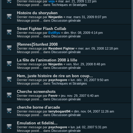
Dernier message par
veja
«
mar. avr. 21, 2009 1:22 pm
Message posté… dans
Techniques et Stratégies
Histoire du shoryuken
Dernier message par
Ninjardin
«
mar. mars 31, 2009 8:07 pm
Message posté… dans
Discussion générale
Street Fighter Flash Collab
Dernier message par
EvilRyu
«
dim. févr. 08, 2009 4:14 pm
Message posté… dans
Discussion générale
[Rennes]Stunfest 2008
Dernier message par
Resident Fighter
«
mer. avr. 09, 2008 12:18 pm
Message posté… dans
Discussion générale
La fête de l'animation 2008 à lille
Dernier message par
Ninjardin
«
ven. févr. 29, 2008 8:48 pm
Message posté… dans
Discussion générale
Hem, juste histoire de rire un bon coup...
Dernier message par
psychogore
«
lun. déc. 10, 2007 9:50 am
Message posté… dans
Techniques et Stratégies
Cherche screenshots
Dernier message par
Fenrir
«
jeu. nov. 29, 2007 6:40 am
Message posté… dans
Discussion générale
cherche borne d'arcade
Dernier message par
terrybogard94
«
dim. nov. 04, 2007 11:26 am
Message posté… dans
Discussion générale
Emulation et fidelité...
Dernier message par
psychogore
«
lun. juil. 02, 2007 5:31 pm
Message posté… dans
Discussion générale