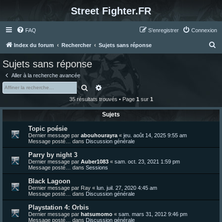
Street Fighter.FR
FAQ
S’enregistrer
Connexion
R
Index du forum
Rechercher
Sujets sans réponse
e
Sujets sans réponse
c
Aller à la recherche avancée
h
Rechercher
Recherche avancée
e
35 résultats trouvés • Page
1
sur
1
r
Sujets
c
Topic poésie
h
Dernier message par
abouhourayra
«
jeu. août 14, 2025 9:55 am
e
Message posté… dans
Discussion générale
r
Parry by night 3
Dernier message par
Auber1083
«
sam. oct. 23, 2021 1:59 pm
Message posté… dans
Sessions
Black Lagoon
Dernier message par
Ray
«
lun. juil. 27, 2020 4:45 am
Message posté… dans
Discussion générale
Playstation 4: Orbis
Dernier message par
hatsumomo
«
sam. mars 31, 2012 9:46 pm
Message posté… dans
Discussion générale