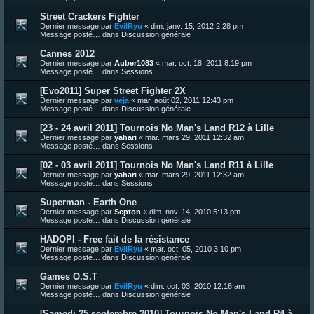
Street Crackers Fighter
Dernier message par
EvilRyu
«
dim. janv. 15, 2012 2:28 pm
Message posté… dans
Discussion générale
Cannes 2012
Dernier message par
Auber1083
«
mar. oct. 18, 2011 8:19 pm
Message posté… dans
Sessions
[Evo2011] Super Street Fighter 2X
Dernier message par
veja
«
mar. août 02, 2011 12:43 pm
Message posté… dans
Discussion générale
[23 - 24 avril 2011] Tournois No Man's Land R12 à Lille
Dernier message par
yahari
«
mar. mars 29, 2011 12:32 am
Message posté… dans
Sessions
[02 - 03 avril 2011] Tournois No Man's Land R11 à Lille
Dernier message par
yahari
«
mar. mars 29, 2011 12:32 am
Message posté… dans
Sessions
Superman - Earth One
Dernier message par
Septon
«
dim. nov. 14, 2010 5:13 pm
Message posté… dans
Discussion générale
HADOPI - Free fait de la résistance
Dernier message par
EvilRyu
«
mar. oct. 05, 2010 3:10 pm
Message posté… dans
Discussion générale
Games O.S.T
Dernier message par
EvilRyu
«
dim. oct. 03, 2010 12:16 am
Message posté… dans
Discussion générale
[Samedi 25 septembre 2010] Tournois No Man's Land R4 à