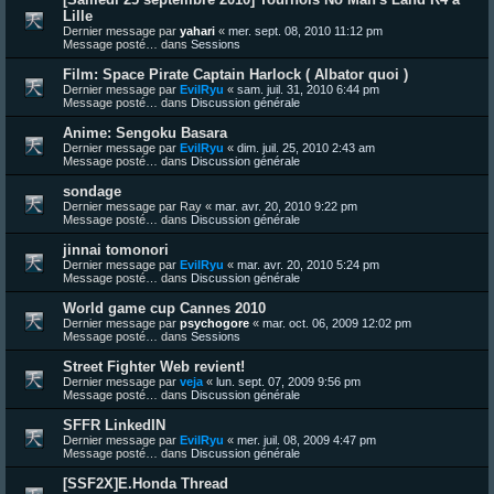
Lille
Dernier message par
yahari
«
mer. sept. 08, 2010 11:12 pm
Message posté… dans
Sessions
Film: Space Pirate Captain Harlock ( Albator quoi )
Dernier message par
EvilRyu
«
sam. juil. 31, 2010 6:44 pm
Message posté… dans
Discussion générale
Anime: Sengoku Basara
Dernier message par
EvilRyu
«
dim. juil. 25, 2010 2:43 am
Message posté… dans
Discussion générale
sondage
Dernier message par
Ray
«
mar. avr. 20, 2010 9:22 pm
Message posté… dans
Discussion générale
jinnai tomonori
Dernier message par
EvilRyu
«
mar. avr. 20, 2010 5:24 pm
Message posté… dans
Discussion générale
World game cup Cannes 2010
Dernier message par
psychogore
«
mar. oct. 06, 2009 12:02 pm
Message posté… dans
Sessions
Street Fighter Web revient!
Dernier message par
veja
«
lun. sept. 07, 2009 9:56 pm
Message posté… dans
Discussion générale
SFFR LinkedIN
Dernier message par
EvilRyu
«
mer. juil. 08, 2009 4:47 pm
Message posté… dans
Discussion générale
[SSF2X]E.Honda Thread