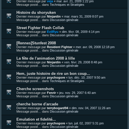
Dernier message par
veja
«
mar. avr. 21, 2009 1:22 pm
Message posté… dans
Techniques et Stratégies
Histoire du shoryuken
Dernier message par
Ninjardin
«
mar. mars 31, 2009 8:07 pm
Message posté… dans
Discussion générale
Street Fighter Flash Collab
Dernier message par
EvilRyu
«
dim. févr. 08, 2009 4:14 pm
Message posté… dans
Discussion générale
[Rennes]Stunfest 2008
Dernier message par
Resident Fighter
«
mer. avr. 09, 2008 12:18 pm
Message posté… dans
Discussion générale
La fête de l'animation 2008 à lille
Dernier message par
Ninjardin
«
ven. févr. 29, 2008 8:48 pm
Message posté… dans
Discussion générale
Hem, juste histoire de rire un bon coup...
Dernier message par
psychogore
«
lun. déc. 10, 2007 9:50 am
Message posté… dans
Techniques et Stratégies
Cherche screenshots
Dernier message par
Fenrir
«
jeu. nov. 29, 2007 6:40 am
Message posté… dans
Discussion générale
cherche borne d'arcade
Dernier message par
terrybogard94
«
dim. nov. 04, 2007 11:26 am
Message posté… dans
Discussion générale
Emulation et fidelité...
Dernier message par
psychogore
«
lun. juil. 02, 2007 5:31 pm
Message posté… dans
Discussion générale