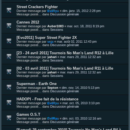
Street Crackers Fighter
Dernier message par
EvilRyu
«
dim. janv. 15, 2012 2:28 pm
Message posté… dans
Discussion générale
Cannes 2012
Dernier message par
Auber1083
«
mar. oct. 18, 2011 8:19 pm
Message posté… dans
Sessions
[Evo2011] Super Street Fighter 2X
Dernier message par
veja
«
mar. août 02, 2011 12:43 pm
Message posté… dans
Discussion générale
[23 - 24 avril 2011] Tournois No Man's Land R12 à Lille
Dernier message par
yahari
«
mar. mars 29, 2011 12:32 am
Message posté… dans
Sessions
[02 - 03 avril 2011] Tournois No Man's Land R11 à Lille
Dernier message par
yahari
«
mar. mars 29, 2011 12:32 am
Message posté… dans
Sessions
Superman - Earth One
Dernier message par
Septon
«
dim. nov. 14, 2010 5:13 pm
Message posté… dans
Discussion générale
HADOPI - Free fait de la résistance
Dernier message par
EvilRyu
«
mar. oct. 05, 2010 3:10 pm
Message posté… dans
Discussion générale
Games O.S.T
Dernier message par
EvilRyu
«
dim. oct. 03, 2010 12:16 am
Message posté… dans
Discussion générale
[Samedi 25 septembre 2010] Tournois No Man's Land R4 à