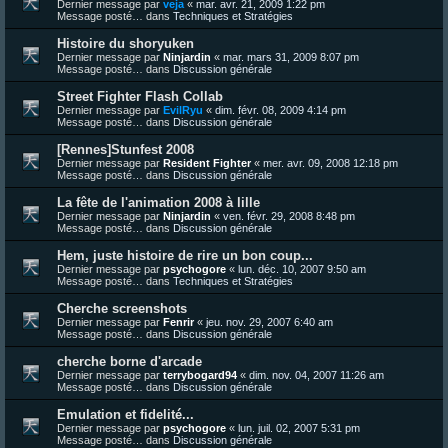
Dernier message par
veja
«
mar. avr. 21, 2009 1:22 pm
Message posté… dans
Techniques et Stratégies
Histoire du shoryuken
Dernier message par
Ninjardin
«
mar. mars 31, 2009 8:07 pm
Message posté… dans
Discussion générale
Street Fighter Flash Collab
Dernier message par
EvilRyu
«
dim. févr. 08, 2009 4:14 pm
Message posté… dans
Discussion générale
[Rennes]Stunfest 2008
Dernier message par
Resident Fighter
«
mer. avr. 09, 2008 12:18 pm
Message posté… dans
Discussion générale
La fête de l'animation 2008 à lille
Dernier message par
Ninjardin
«
ven. févr. 29, 2008 8:48 pm
Message posté… dans
Discussion générale
Hem, juste histoire de rire un bon coup...
Dernier message par
psychogore
«
lun. déc. 10, 2007 9:50 am
Message posté… dans
Techniques et Stratégies
Cherche screenshots
Dernier message par
Fenrir
«
jeu. nov. 29, 2007 6:40 am
Message posté… dans
Discussion générale
cherche borne d'arcade
Dernier message par
terrybogard94
«
dim. nov. 04, 2007 11:26 am
Message posté… dans
Discussion générale
Emulation et fidelité...
Dernier message par
psychogore
«
lun. juil. 02, 2007 5:31 pm
Message posté… dans
Discussion générale