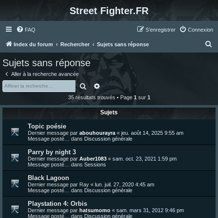
Street Fighter.FR
FAQ
S’enregistrer
Connexion
R
Index du forum
Rechercher
Sujets sans réponse
e
Sujets sans réponse
c
Aller à la recherche avancée
h
Rechercher
Recherche avancée
e
35 résultats trouvés • Page
1
sur
1
r
Sujets
c
Topic poésie
h
Dernier message par
abouhourayra
«
jeu. août 14, 2025 9:55 am
e
Message posté… dans
Discussion générale
r
Parry by night 3
Dernier message par
Auber1083
«
sam. oct. 23, 2021 1:59 pm
Message posté… dans
Sessions
Black Lagoon
Dernier message par
Ray
«
lun. juil. 27, 2020 4:45 am
Message posté… dans
Discussion générale
Playstation 4: Orbis
Dernier message par
hatsumomo
«
sam. mars 31, 2012 9:46 pm
Message posté… dans
Discussion générale