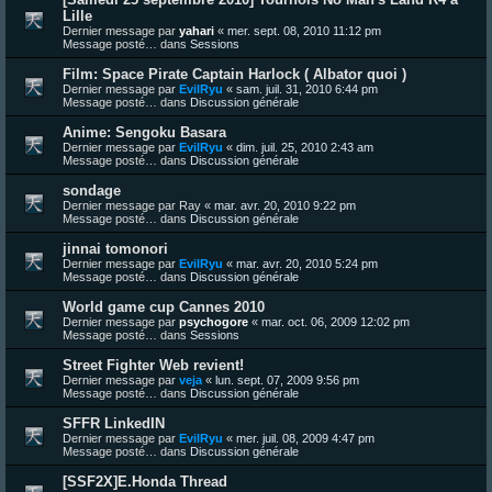
Lille
Dernier message par
yahari
«
mer. sept. 08, 2010 11:12 pm
Message posté… dans
Sessions
Film: Space Pirate Captain Harlock ( Albator quoi )
Dernier message par
EvilRyu
«
sam. juil. 31, 2010 6:44 pm
Message posté… dans
Discussion générale
Anime: Sengoku Basara
Dernier message par
EvilRyu
«
dim. juil. 25, 2010 2:43 am
Message posté… dans
Discussion générale
sondage
Dernier message par
Ray
«
mar. avr. 20, 2010 9:22 pm
Message posté… dans
Discussion générale
jinnai tomonori
Dernier message par
EvilRyu
«
mar. avr. 20, 2010 5:24 pm
Message posté… dans
Discussion générale
World game cup Cannes 2010
Dernier message par
psychogore
«
mar. oct. 06, 2009 12:02 pm
Message posté… dans
Sessions
Street Fighter Web revient!
Dernier message par
veja
«
lun. sept. 07, 2009 9:56 pm
Message posté… dans
Discussion générale
SFFR LinkedIN
Dernier message par
EvilRyu
«
mer. juil. 08, 2009 4:47 pm
Message posté… dans
Discussion générale
[SSF2X]E.Honda Thread