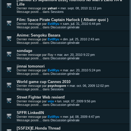
Lille
Dernier message par
yahari
«
mer. sept. 08, 2010 11:12 pm
Message posté… dans
Sessions
Film: Space Pirate Captain Harlock ( Albator quoi )
Dernier message par
EvilRyu
«
sam. juil. 31, 2010 6:44 pm
Message posté… dans
Discussion générale
Anime: Sengoku Basara
Dernier message par
EvilRyu
«
dim. juil. 25, 2010 2:43 am
Message posté… dans
Discussion générale
sondage
Dernier message par
Ray
«
mar. avr. 20, 2010 9:22 pm
Message posté… dans
Discussion générale
jinnai tomonori
Dernier message par
EvilRyu
«
mar. avr. 20, 2010 5:24 pm
Message posté… dans
Discussion générale
World game cup Cannes 2010
Dernier message par
psychogore
«
mar. oct. 06, 2009 12:02 pm
Message posté… dans
Sessions
Street Fighter Web revient!
Dernier message par
veja
«
lun. sept. 07, 2009 9:56 pm
Message posté… dans
Discussion générale
SFFR LinkedIN
Dernier message par
EvilRyu
«
mer. juil. 08, 2009 4:47 pm
Message posté… dans
Discussion générale
[SSF2X]E.Honda Thread