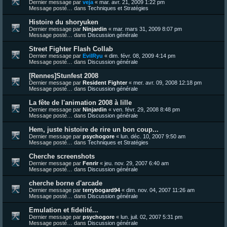
Dernier message par
veja
«
mar. avr. 21, 2009 1:22 pm
Message posté… dans
Techniques et Stratégies
Histoire du shoryuken
Dernier message par
Ninjardin
«
mar. mars 31, 2009 8:07 pm
Message posté… dans
Discussion générale
Street Fighter Flash Collab
Dernier message par
EvilRyu
«
dim. févr. 08, 2009 4:14 pm
Message posté… dans
Discussion générale
[Rennes]Stunfest 2008
Dernier message par
Resident Fighter
«
mer. avr. 09, 2008 12:18 pm
Message posté… dans
Discussion générale
La fête de l'animation 2008 à lille
Dernier message par
Ninjardin
«
ven. févr. 29, 2008 8:48 pm
Message posté… dans
Discussion générale
Hem, juste histoire de rire un bon coup...
Dernier message par
psychogore
«
lun. déc. 10, 2007 9:50 am
Message posté… dans
Techniques et Stratégies
Cherche screenshots
Dernier message par
Fenrir
«
jeu. nov. 29, 2007 6:40 am
Message posté… dans
Discussion générale
cherche borne d'arcade
Dernier message par
terrybogard94
«
dim. nov. 04, 2007 11:26 am
Message posté… dans
Discussion générale
Emulation et fidelité...
Dernier message par
psychogore
«
lun. juil. 02, 2007 5:31 pm
Message posté… dans
Discussion générale