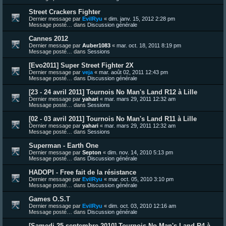
Street Crackers Fighter
Dernier message par
EvilRyu
«
dim. janv. 15, 2012 2:28 pm
Message posté… dans
Discussion générale
Cannes 2012
Dernier message par
Auber1083
«
mar. oct. 18, 2011 8:19 pm
Message posté… dans
Sessions
[Evo2011] Super Street Fighter 2X
Dernier message par
veja
«
mar. août 02, 2011 12:43 pm
Message posté… dans
Discussion générale
[23 - 24 avril 2011] Tournois No Man's Land R12 à Lille
Dernier message par
yahari
«
mar. mars 29, 2011 12:32 am
Message posté… dans
Sessions
[02 - 03 avril 2011] Tournois No Man's Land R11 à Lille
Dernier message par
yahari
«
mar. mars 29, 2011 12:32 am
Message posté… dans
Sessions
Superman - Earth One
Dernier message par
Septon
«
dim. nov. 14, 2010 5:13 pm
Message posté… dans
Discussion générale
HADOPI - Free fait de la résistance
Dernier message par
EvilRyu
«
mar. oct. 05, 2010 3:10 pm
Message posté… dans
Discussion générale
Games O.S.T
Dernier message par
EvilRyu
«
dim. oct. 03, 2010 12:16 am
Message posté… dans
Discussion générale
[Samedi 25 septembre 2010] Tournois No Man's Land R4 à