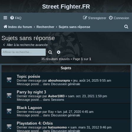
Street Fighter.FR
FAQ
S’enregistrer
Connexion
R
Index du forum
Rechercher
Sujets sans réponse
e
Sujets sans réponse
c
Aller à la recherche avancée
h
Rechercher
Recherche avancée
e
35 résultats trouvés • Page
1
sur
1
r
Sujets
c
Topic poésie
h
Dernier message par
abouhourayra
«
jeu. août 14, 2025 9:55 am
e
Message posté… dans
Discussion générale
r
Parry by night 3
Dernier message par
Auber1083
«
sam. oct. 23, 2021 1:59 pm
Message posté… dans
Sessions
Black Lagoon
Dernier message par
Ray
«
lun. juil. 27, 2020 4:45 am
Message posté… dans
Discussion générale
Playstation 4: Orbis
Dernier message par
hatsumomo
«
sam. mars 31, 2012 9:46 pm
Message posté… dans
Discussion générale