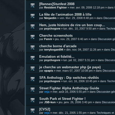
[Rennes]Stunfest 2008
par
Resident Fighter
»
mer. avr. 09, 2008 12:18 pm
» dans
La fête de l'animation 2008 à lille
par
Ninjardin
»
ven. févr. 29, 2008 8:48 pm
» dans
Discussi
Hem, juste histoire de rire un bon coup...
par
psychogore
»
lun. déc. 10, 2007 9:50 am
» dans
Techni
Cherche screenshots
par
Fenrir
»
jeu. nov. 29, 2007 6:40 am
» dans
Discussion g
cherche borne d'arcade
par
terrybogard94
»
dim. nov. 04, 2007 11:26 am
» dans
Dis
Emulation et fidelité...
par
psychogore
»
lun. juil. 02, 2007 5:31 pm
» dans
Discuss
je cherche un webmaster php (je paye)
par
xpapis
»
mer. mars 07, 2007 10:08 pm
» dans
Discussio
SFA Anthology : Dip switches révélés
par
psychogore
»
lun. oct. 16, 2006 10:45 pm
» dans
Techni
Street Fighter Alpha Anthology Guide
par
veja
»
mer. août 16, 2006 5:55 pm
» dans
Discussion gé
South Park et Street Fighter !
par
JSB-kun
»
jeu. janv. 26, 2006 3:40 pm
» dans
Discussio
[CVS2]
par
veja
»
mer. déc. 21, 2005 1:55 pm
» dans
Techniques et 