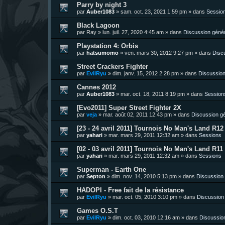
Parry by night 3
par
Auber1083
»
sam. oct. 23, 2021 1:59 pm
» dans
Sessio
Black Lagoon
par
Ray
»
lun. juil. 27, 2020 4:45 am
» dans
Discussion géné
Playstation 4: Orbis
par
hatsumomo
»
ven. mars 30, 2012 9:27 pm
» dans
Disc
Street Crackers Fighter
par
EvilRyu
»
dim. janv. 15, 2012 2:28 pm
» dans
Discussion
Cannes 2012
par
Auber1083
»
mar. oct. 18, 2011 8:19 pm
» dans
Session
[Evo2011] Super Street Fighter 2X
par
veja
»
mar. août 02, 2011 12:43 pm
» dans
Discussion g
[23 - 24 avril 2011] Tournois No Man's Land R12 
par
yahari
»
mar. mars 29, 2011 12:32 am
» dans
Sessions
[02 - 03 avril 2011] Tournois No Man's Land R11 
par
yahari
»
mar. mars 29, 2011 12:32 am
» dans
Sessions
Superman - Earth One
par
Septon
»
dim. nov. 14, 2010 5:13 pm
» dans
Discussion
HADOPI - Free fait de la résistance
par
EvilRyu
»
mar. oct. 05, 2010 3:10 pm
» dans
Discussion
Games O.S.T
par
EvilRyu
»
dim. oct. 03, 2010 12:16 am
» dans
Discussio