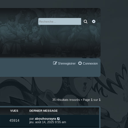
Rechercher
Recherche avan
S’enregistrer
Connexion
35 résultats trouvés • Page
1
sur
1
VUES
DERNIER MESSAGE
D
par
abouhourayra
V
45914
e
jeu. août 14, 2025 9:55 am
r
u