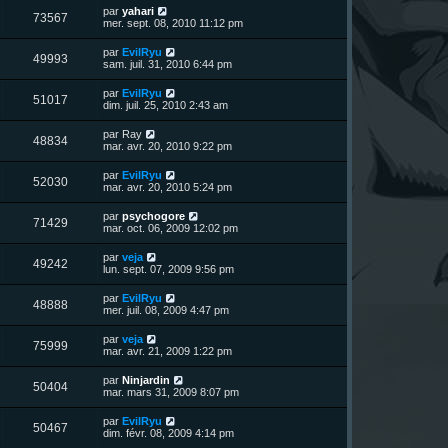
u
e
n
s
D
par
yahari
s
m
V
73567
i
a
e
mer. sept. 08, 2010 11:12 pm
e
e
e
g
r
s
r
u
e
n
s
D
par
EvilRyu
s
m
V
49993
i
a
e
sam. juil. 31, 2010 6:44 pm
e
e
e
g
r
s
r
u
e
n
s
D
par
EvilRyu
s
m
V
51017
i
a
e
dim. juil. 25, 2010 2:43 am
e
e
e
g
r
s
r
u
e
n
s
D
par
Ray
s
m
V
48834
i
a
e
mar. avr. 20, 2010 9:22 pm
e
e
e
g
r
s
r
u
e
n
s
D
par
EvilRyu
s
m
V
52030
i
a
e
mar. avr. 20, 2010 5:24 pm
e
e
e
g
r
s
r
u
e
n
s
D
par
psychogore
s
m
V
71429
i
a
e
mar. oct. 06, 2009 12:02 pm
e
e
e
g
r
s
r
u
e
n
s
D
par
veja
s
m
V
49242
i
a
e
lun. sept. 07, 2009 9:56 pm
e
e
e
g
r
s
r
u
e
n
s
D
par
EvilRyu
s
m
V
48888
i
a
e
mer. juil. 08, 2009 4:47 pm
e
e
e
g
r
s
r
u
e
n
s
D
par
veja
s
m
V
75999
i
a
e
mar. avr. 21, 2009 1:22 pm
e
e
e
g
r
s
r
u
e
n
s
D
par
Ninjardin
s
m
V
50404
i
a
e
mar. mars 31, 2009 8:07 pm
e
e
e
g
r
s
r
u
e
n
s
D
par
EvilRyu
s
m
V
50467
i
a
e
dim. févr. 08, 2009 4:14 pm
e
e
e
g
r
s