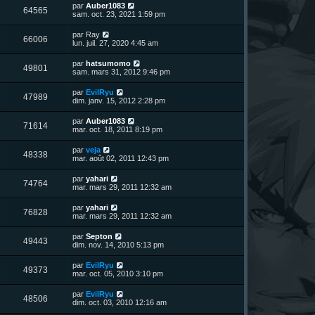
n
D
par
Auber1083
V
64565
i
e
sam. oct. 23, 2021 1:59 pm
e
e
r
r
u
n
D
par
Ray
s
m
V
66006
i
e
lun. juil. 27, 2020 4:45 am
e
e
e
r
s
r
u
n
s
D
par
hatsumomo
s
m
V
49801
i
a
e
sam. mars 31, 2012 9:46 pm
e
e
e
g
r
s
r
u
e
n
s
D
par
EvilRyu
s
m
V
47989
i
a
e
dim. janv. 15, 2012 2:28 pm
e
e
e
g
r
s
r
u
e
n
s
D
par
Auber1083
s
m
V
71614
i
a
e
mar. oct. 18, 2011 8:19 pm
e
e
e
g
r
s
r
u
e
n
s
D
par
veja
s
m
V
48338
i
a
e
mar. août 02, 2011 12:43 pm
e
e
e
g
r
s
r
u
e
n
s
D
par
yahari
s
m
V
74764
i
a
e
mar. mars 29, 2011 12:32 am
e
e
e
g
r
s
r
u
e
n
s
D
par
yahari
s
m
V
76828
i
a
e
mar. mars 29, 2011 12:32 am
e
e
e
g
r
s
r
u
e
n
s
D
par
Septon
s
m
V
49443
i
a
e
dim. nov. 14, 2010 5:13 pm
e
e
e
g
r
s
r
u
e
n
s
D
par
EvilRyu
s
m
V
49373
i
a
e
mar. oct. 05, 2010 3:10 pm
e
e
e
g
r
s
r
u
e
n
s
D
par
EvilRyu
s
m
V
48506
i
a
e
dim. oct. 03, 2010 12:16 am
e
e
e
g
r
s
r