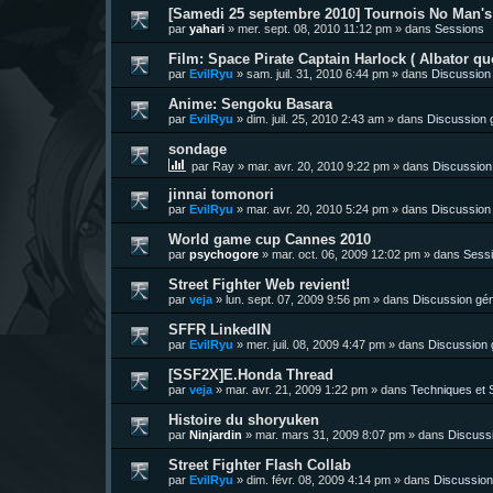
[Samedi 25 septembre 2010] Tournois No Man's 
par
yahari
»
mer. sept. 08, 2010 11:12 pm
» dans
Sessions
Film: Space Pirate Captain Harlock ( Albator quo
par
EvilRyu
»
sam. juil. 31, 2010 6:44 pm
» dans
Discussion
Anime: Sengoku Basara
par
EvilRyu
»
dim. juil. 25, 2010 2:43 am
» dans
Discussion 
sondage
par
Ray
»
mar. avr. 20, 2010 9:22 pm
» dans
Discussion
jinnai tomonori
par
EvilRyu
»
mar. avr. 20, 2010 5:24 pm
» dans
Discussion
World game cup Cannes 2010
par
psychogore
»
mar. oct. 06, 2009 12:02 pm
» dans
Sess
Street Fighter Web revient!
par
veja
»
lun. sept. 07, 2009 9:56 pm
» dans
Discussion gén
SFFR LinkedIN
par
EvilRyu
»
mer. juil. 08, 2009 4:47 pm
» dans
Discussion 
[SSF2X]E.Honda Thread
par
veja
»
mar. avr. 21, 2009 1:22 pm
» dans
Techniques et S
Histoire du shoryuken
par
Ninjardin
»
mar. mars 31, 2009 8:07 pm
» dans
Discuss
Street Fighter Flash Collab
par
EvilRyu
»
dim. févr. 08, 2009 4:14 pm
» dans
Discussion