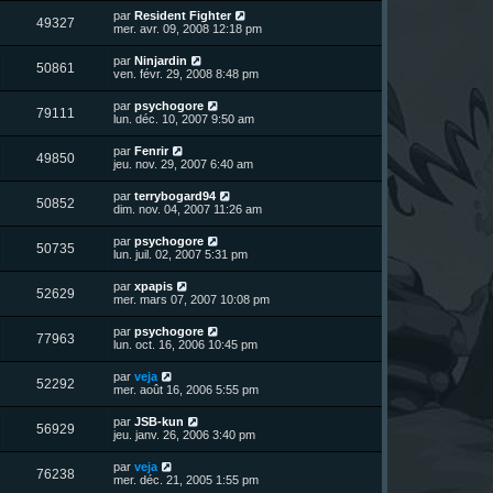
r
u
e
n
s
D
par
Resident Fighter
s
m
V
49327
i
a
e
mer. avr. 09, 2008 12:18 pm
e
e
e
g
r
s
r
u
e
n
s
D
par
Ninjardin
s
m
V
50861
i
a
e
ven. févr. 29, 2008 8:48 pm
e
e
e
g
r
s
r
u
e
n
s
D
par
psychogore
s
m
V
79111
i
a
e
lun. déc. 10, 2007 9:50 am
e
e
e
g
r
s
r
u
e
n
s
D
par
Fenrir
s
m
V
49850
i
a
e
jeu. nov. 29, 2007 6:40 am
e
e
e
g
r
s
r
u
e
n
s
D
par
terrybogard94
s
m
V
50852
i
a
e
dim. nov. 04, 2007 11:26 am
e
e
e
g
r
s
r
u
e
n
s
D
par
psychogore
s
m
V
50735
i
a
e
lun. juil. 02, 2007 5:31 pm
e
e
e
g
r
s
r
u
e
n
s
D
par
xpapis
s
m
V
52629
i
a
e
mer. mars 07, 2007 10:08 pm
e
e
e
g
r
s
r
u
e
n
s
D
par
psychogore
s
m
V
77963
i
a
e
lun. oct. 16, 2006 10:45 pm
e
e
e
g
r
s
r
u
e
n
s
D
par
veja
s
m
V
52292
i
a
e
mer. août 16, 2006 5:55 pm
e
e
e
g
r
s
r
u
e
n
s
D
par
JSB-kun
s
m
V
56929
i
a
e
jeu. janv. 26, 2006 3:40 pm
e
e
e
g
r
s
r
u
e
n
s
D
par
veja
s
m
V
76238
i
a
e
mer. déc. 21, 2005 1:55 pm
e
e
e
g
r