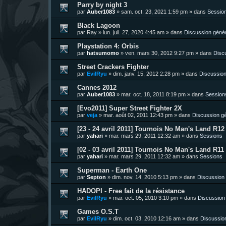
Parry by night 3
par
Auber1083
»
sam. oct. 23, 2021 1:59 pm
» dans
Sessio
Black Lagoon
par
Ray
»
lun. juil. 27, 2020 4:45 am
» dans
Discussion géné
Playstation 4: Orbis
par
hatsumomo
»
ven. mars 30, 2012 9:27 pm
» dans
Disc
Street Crackers Fighter
par
EvilRyu
»
dim. janv. 15, 2012 2:28 pm
» dans
Discussion
Cannes 2012
par
Auber1083
»
mar. oct. 18, 2011 8:19 pm
» dans
Session
[Evo2011] Super Street Fighter 2X
par
veja
»
mar. août 02, 2011 12:43 pm
» dans
Discussion g
[23 - 24 avril 2011] Tournois No Man's Land R12 
par
yahari
»
mar. mars 29, 2011 12:32 am
» dans
Sessions
[02 - 03 avril 2011] Tournois No Man's Land R11 
par
yahari
»
mar. mars 29, 2011 12:32 am
» dans
Sessions
Superman - Earth One
par
Septon
»
dim. nov. 14, 2010 5:13 pm
» dans
Discussion
HADOPI - Free fait de la résistance
par
EvilRyu
»
mar. oct. 05, 2010 3:10 pm
» dans
Discussion
Games O.S.T
par
EvilRyu
»
dim. oct. 03, 2010 12:16 am
» dans
Discussio