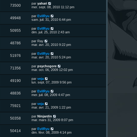
u
e
n
s
D
par
yahari
s
m
V
73500
i
a
e
mer. sept. 08, 2010 11:12 pm
e
e
e
g
r
s
r
u
e
n
s
D
par
EvilRyu
s
m
V
49948
i
a
e
sam. juil. 31, 2010 6:44 pm
e
e
e
g
r
s
r
u
e
n
s
D
par
EvilRyu
s
m
V
50955
i
a
e
dim. juil. 25, 2010 2:43 am
e
e
e
g
r
s
r
u
e
n
s
D
par
Ray
s
m
V
48786
i
a
e
mar. avr. 20, 2010 9:22 pm
e
e
e
g
r
s
r
u
e
n
s
D
par
EvilRyu
s
m
V
51976
i
a
e
mar. avr. 20, 2010 5:24 pm
e
e
e
g
r
s
r
u
e
n
s
D
par
psychogore
s
m
V
71356
i
a
e
mar. oct. 06, 2009 12:02 pm
e
e
e
g
r
s
r
u
e
n
s
D
par
veja
s
m
V
49190
i
a
e
lun. sept. 07, 2009 9:56 pm
e
e
e
g
r
s
r
u
e
n
s
D
par
EvilRyu
s
m
V
48836
i
a
e
mer. juil. 08, 2009 4:47 pm
e
e
e
g
r
s
r
u
e
n
s
D
par
veja
s
m
V
75921
i
a
e
mar. avr. 21, 2009 1:22 pm
e
e
e
g
r
s
r
u
e
n
s
D
par
Ninjardin
s
m
V
50358
i
a
e
mar. mars 31, 2009 8:07 pm
e
e
e
g
r
s
r
u
e
n
s
D
par
EvilRyu
s
m
V
50414
i
a
e
dim. févr. 08, 2009 4:14 pm
e
e
e
g
r
s