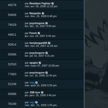
r
u
e
n
s
D
par
Resident Fighter
s
m
V
49278
i
a
e
mer. avr. 09, 2008 12:18 pm
e
e
e
g
r
s
r
u
e
n
s
D
par
Ninjardin
s
m
V
50806
i
a
e
ven. févr. 29, 2008 8:48 pm
e
e
e
g
r
s
r
u
e
n
s
D
par
psychogore
s
m
V
79029
i
a
e
lun. déc. 10, 2007 9:50 am
e
e
e
g
r
s
r
u
e
n
s
D
par
Fenrir
s
m
V
49811
i
a
e
jeu. nov. 29, 2007 6:40 am
e
e
e
g
r
s
r
u
e
n
s
D
par
terrybogard94
s
m
V
50814
i
a
e
dim. nov. 04, 2007 11:26 am
e
e
e
g
r
s
r
u
e
n
s
D
par
psychogore
s
m
V
50686
i
a
e
lun. juil. 02, 2007 5:31 pm
e
e
e
g
r
s
r
u
e
n
s
D
par
xpapis
s
m
V
52593
i
a
e
mer. mars 07, 2007 10:08 pm
e
e
e
g
r
s
r
u
e
n
s
D
par
psychogore
s
m
V
77883
i
a
e
lun. oct. 16, 2006 10:45 pm
e
e
e
g
r
s
r
u
e
n
s
D
par
veja
s
m
V
52248
i
a
e
mer. août 16, 2006 5:55 pm
e
e
e
g
r
s
r
u
e
n
s
D
par
JSB-kun
s
m
V
56886
i
a
e
jeu. janv. 26, 2006 3:40 pm
e
e
e
g
r
s
r
u
e
n
s
D
par
veja
s
m
V
76169
i
a
e
mer. déc. 21, 2005 1:55 pm
e
e
e
g
r