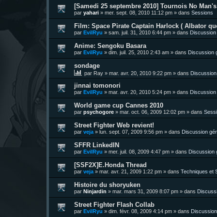
[Samedi 25 septembre 2010] Tournois No Man's 
par
yahari
»
mer. sept. 08, 2010 11:12 pm
» dans
Sessions
Film: Space Pirate Captain Harlock ( Albator quo
par
EvilRyu
»
sam. juil. 31, 2010 6:44 pm
» dans
Discussion
Anime: Sengoku Basara
par
EvilRyu
»
dim. juil. 25, 2010 2:43 am
» dans
Discussion 
sondage
par
Ray
»
mar. avr. 20, 2010 9:22 pm
» dans
Discussion
jinnai tomonori
par
EvilRyu
»
mar. avr. 20, 2010 5:24 pm
» dans
Discussion
World game cup Cannes 2010
par
psychogore
»
mar. oct. 06, 2009 12:02 pm
» dans
Sess
Street Fighter Web revient!
par
veja
»
lun. sept. 07, 2009 9:56 pm
» dans
Discussion gén
SFFR LinkedIN
par
EvilRyu
»
mer. juil. 08, 2009 4:47 pm
» dans
Discussion 
[SSF2X]E.Honda Thread
par
veja
»
mar. avr. 21, 2009 1:22 pm
» dans
Techniques et S
Histoire du shoryuken
par
Ninjardin
»
mar. mars 31, 2009 8:07 pm
» dans
Discuss
Street Fighter Flash Collab
par
EvilRyu
»
dim. févr. 08, 2009 4:14 pm
» dans
Discussion