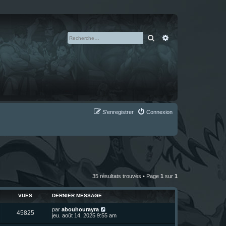
Rechercher
Recherche avan
S’enregistrer
Connexion
35 résultats trouvés • Page
1
sur
1
VUES
DERNIER MESSAGE
D
par
abouhourayra
V
45825
e
jeu. août 14, 2025 9:55 am
r
u