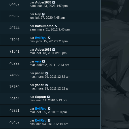
n
D
par
Auber1083
V
64487
i
e
sam. oct. 23, 2021 1:59 pm
e
e
r
r
u
n
D
par
Ray
s
m
V
65932
i
e
lun. juil. 27, 2020 4:45 am
e
e
e
r
s
r
u
n
s
D
par
hatsumomo
s
m
V
49744
i
a
e
sam. mars 31, 2012 9:46 pm
e
e
e
g
r
s
r
u
e
n
s
D
par
EvilRyu
s
m
V
47946
i
a
e
dim. janv. 15, 2012 2:28 pm
e
e
e
g
r
s
r
u
e
n
s
D
par
Auber1083
s
m
V
71541
i
a
e
mar. oct. 18, 2011 8:19 pm
e
e
e
g
r
s
r
u
e
n
s
D
par
veja
s
m
V
48292
i
a
e
mar. août 02, 2011 12:43 pm
e
e
e
g
r
s
r
u
e
n
s
D
par
yahari
s
m
V
74699
i
a
e
mar. mars 29, 2011 12:32 am
e
e
e
g
r
s
r
u
e
n
s
D
par
yahari
s
m
V
76759
i
a
e
mar. mars 29, 2011 12:32 am
e
e
e
g
r
s
r
u
e
n
s
D
par
Septon
s
m
V
49394
i
a
e
dim. nov. 14, 2010 5:13 pm
e
e
e
g
r
s
r
u
e
n
s
D
par
EvilRyu
s
m
V
49321
i
a
e
mar. oct. 05, 2010 3:10 pm
e
e
e
g
r
s
r
u
e
n
s
D
par
EvilRyu
s
m
V
48457
i
a
e
dim. oct. 03, 2010 12:16 am
e
e
e
g
r
s
r