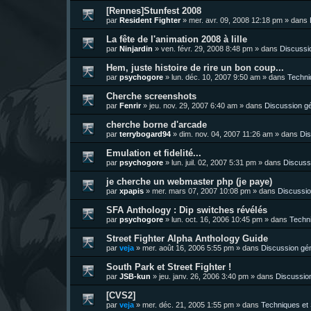
[Rennes]Stunfest 2008
par
Resident Fighter
»
mer. avr. 09, 2008 12:18 pm
» dans
La fête de l'animation 2008 à lille
par
Ninjardin
»
ven. févr. 29, 2008 8:48 pm
» dans
Discussi
Hem, juste histoire de rire un bon coup...
par
psychogore
»
lun. déc. 10, 2007 9:50 am
» dans
Techni
Cherche screenshots
par
Fenrir
»
jeu. nov. 29, 2007 6:40 am
» dans
Discussion g
cherche borne d'arcade
par
terrybogard94
»
dim. nov. 04, 2007 11:26 am
» dans
Dis
Emulation et fidelité...
par
psychogore
»
lun. juil. 02, 2007 5:31 pm
» dans
Discuss
je cherche un webmaster php (je paye)
par
xpapis
»
mer. mars 07, 2007 10:08 pm
» dans
Discussio
SFA Anthology : Dip switches révélés
par
psychogore
»
lun. oct. 16, 2006 10:45 pm
» dans
Techni
Street Fighter Alpha Anthology Guide
par
veja
»
mer. août 16, 2006 5:55 pm
» dans
Discussion gé
South Park et Street Fighter !
par
JSB-kun
»
jeu. janv. 26, 2006 3:40 pm
» dans
Discussio
[CVS2]
par
veja
»
mer. déc. 21, 2005 1:55 pm
» dans
Techniques et 