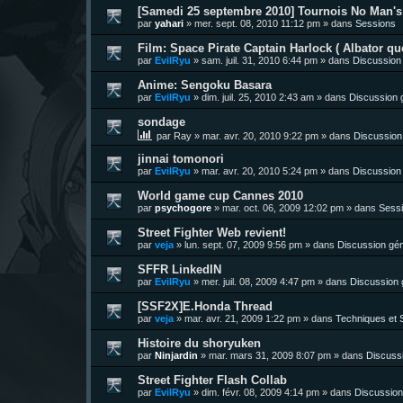
[Samedi 25 septembre 2010] Tournois No Man's 
par
yahari
»
mer. sept. 08, 2010 11:12 pm
» dans
Sessions
Film: Space Pirate Captain Harlock ( Albator quo
par
EvilRyu
»
sam. juil. 31, 2010 6:44 pm
» dans
Discussion
Anime: Sengoku Basara
par
EvilRyu
»
dim. juil. 25, 2010 2:43 am
» dans
Discussion 
sondage
par
Ray
»
mar. avr. 20, 2010 9:22 pm
» dans
Discussion
jinnai tomonori
par
EvilRyu
»
mar. avr. 20, 2010 5:24 pm
» dans
Discussion
World game cup Cannes 2010
par
psychogore
»
mar. oct. 06, 2009 12:02 pm
» dans
Sess
Street Fighter Web revient!
par
veja
»
lun. sept. 07, 2009 9:56 pm
» dans
Discussion gén
SFFR LinkedIN
par
EvilRyu
»
mer. juil. 08, 2009 4:47 pm
» dans
Discussion 
[SSF2X]E.Honda Thread
par
veja
»
mar. avr. 21, 2009 1:22 pm
» dans
Techniques et S
Histoire du shoryuken
par
Ninjardin
»
mar. mars 31, 2009 8:07 pm
» dans
Discuss
Street Fighter Flash Collab
par
EvilRyu
»
dim. févr. 08, 2009 4:14 pm
» dans
Discussion