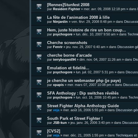
[Rennes]Stunfest 2008
par
Resident Fighter
»
mer. avr. 09, 2008 12:18 pm
» dans
La fête de l'animation 2008 à lille
par
Ninjardin
»
ven. févr. 29, 2008 8:48 pm
» dans
Discussi
Hem, juste histoire de rire un bon coup...
par
psychogore
»
lun. déc. 10, 2007 9:50 am
» dans
Techni
Cherche screenshots
par
Fenrir
»
jeu. nov. 29, 2007 6:40 am
» dans
Discussion g
cherche borne d'arcade
par
terrybogard94
»
dim. nov. 04, 2007 11:26 am
» dans
Dis
Emulation et fidelité...
par
psychogore
»
lun. juil. 02, 2007 5:31 pm
» dans
Discuss
je cherche un webmaster php (je paye)
par
xpapis
»
mer. mars 07, 2007 10:08 pm
» dans
Discussio
SFA Anthology : Dip switches révélés
par
psychogore
»
lun. oct. 16, 2006 10:45 pm
» dans
Techni
Street Fighter Alpha Anthology Guide
par
veja
»
mer. août 16, 2006 5:55 pm
» dans
Discussion gé
South Park et Street Fighter !
par
JSB-kun
»
jeu. janv. 26, 2006 3:40 pm
» dans
Discussio
[CVS2]
par
veja
»
mer. déc. 21, 2005 1:55 pm
» dans
Techniques et 