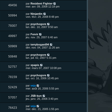
r
u
e
n
s
D
par
Resident Fighter
s
m
V
49456
i
a
e
mer. avr. 09, 2008 12:18 pm
e
e
e
g
r
s
r
u
e
n
s
D
par
Ninjardin
s
m
V
50994
i
a
e
ven. févr. 29, 2008 8:48 pm
e
e
e
g
r
s
r
u
e
n
s
D
par
psychogore
s
m
V
79307
i
a
e
lun. déc. 10, 2007 9:50 am
e
e
e
g
r
s
r
u
e
n
s
D
par
Fenrir
s
m
V
49997
i
a
e
jeu. nov. 29, 2007 6:40 am
e
e
e
g
r
s
r
u
e
n
s
D
par
terrybogard94
s
m
V
50969
i
a
e
dim. nov. 04, 2007 11:26 am
e
e
e
g
r
s
r
u
e
n
s
D
par
psychogore
s
m
V
50848
i
a
e
lun. juil. 02, 2007 5:31 pm
e
e
e
g
r
s
r
u
e
n
s
D
par
xpapis
s
m
V
52757
i
a
e
mer. mars 07, 2007 10:08 pm
e
e
e
g
r
s
r
u
e
n
s
D
par
psychogore
s
m
V
78159
i
a
e
lun. oct. 16, 2006 10:45 pm
e
e
e
g
r
s
r
u
e
n
s
D
par
veja
s
m
V
52429
i
a
e
mer. août 16, 2006 5:55 pm
e
e
e
g
r
s
r
u
e
n
s
D
par
JSB-kun
s
m
V
57057
i
a
e
jeu. janv. 26, 2006 3:40 pm
e
e
e
g
r
s
r
u
e
n
s
D
par
veja
s
m
V
76423
i
a
e
mer. déc. 21, 2005 1:55 pm
e
e
e
g
r