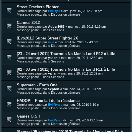
Street Crackers Fighter
Dernier message par
EvilRyu
«
dim. janv. 15, 2012 2:28 pm
Message posté… dans
Discussion générale
Cannes 2012
Dernier message par
Auber1083
«
mar. oct. 18, 2011 8:19 pm
Message posté… dans
Sessions
[Evo2011] Super Street Fighter 2X
Dernier message par
veja
«
mar. août 02, 2011 12:43 pm
Message posté… dans
Discussion générale
[23 - 24 avril 2011] Tournois No Man's Land R12 à Lille
Dernier message par
yahari
«
mar. mars 29, 2011 12:32 am
Message posté… dans
Sessions
[02 - 03 avril 2011] Tournois No Man's Land R11 à Lille
Dernier message par
yahari
«
mar. mars 29, 2011 12:32 am
Message posté… dans
Sessions
Superman - Earth One
Dernier message par
Septon
«
dim. nov. 14, 2010 5:13 pm
Message posté… dans
Discussion générale
HADOPI - Free fait de la résistance
Dernier message par
EvilRyu
«
mar. oct. 05, 2010 3:10 pm
Message posté… dans
Discussion générale
Games O.S.T
Dernier message par
EvilRyu
«
dim. oct. 03, 2010 12:16 am
Message posté… dans
Discussion générale
[Samedi 25 septembre 2010] Tournois No Man's Land R4 à