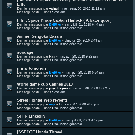
Lille
Dernier message par
yahari
«
mer. sept. 08, 2010 11:12 pm
Message posté… dans
Sessions
Film: Space Pirate Captain Harlock ( Albator quoi )
Dernier message par
EvilRyu
«
sam. juil. 31, 2010 6:44 pm
Message posté… dans
Discussion générale
Anime: Sengoku Basara
Dernier message par
EvilRyu
«
dim. juil. 25, 2010 2:43 am
Message posté… dans
Discussion générale
sondage
Dernier message par
Ray
«
mar. avr. 20, 2010 9:22 pm
Message posté… dans
Discussion générale
jinnai tomonori
Dernier message par
EvilRyu
«
mar. avr. 20, 2010 5:24 pm
Message posté… dans
Discussion générale
World game cup Cannes 2010
Dernier message par
psychogore
«
mar. oct. 06, 2009 12:02 pm
Message posté… dans
Sessions
Street Fighter Web revient!
Dernier message par
veja
«
lun. sept. 07, 2009 9:56 pm
Message posté… dans
Discussion générale
SFFR LinkedIN
Dernier message par
EvilRyu
«
mer. juil. 08, 2009 4:47 pm
Message posté… dans
Discussion générale
[SSF2X]E.Honda Thread