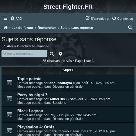
Street Fighter.FR
FAQ
S’enregistrer
Connexion
R
Index du forum
Rechercher
Sujets sans réponse
e
Sujets sans réponse
c
Aller à la recherche avancée
h
Rechercher
Recherche avancée
e
35 résultats trouvés • Page
1
sur
1
r
Sujets
c
Topic poésie
h
Dernier message par
abouhourayra
«
jeu. août 14, 2025 9:55 am
e
Message posté… dans
Discussion générale
r
Parry by night 3
Dernier message par
Auber1083
«
sam. oct. 23, 2021 1:59 pm
Message posté… dans
Sessions
Black Lagoon
Dernier message par
Ray
«
lun. juil. 27, 2020 4:45 am
Message posté… dans
Discussion générale
Playstation 4: Orbis
Dernier message par
hatsumomo
«
sam. mars 31, 2012 9:46 pm
Message posté… dans
Discussion générale