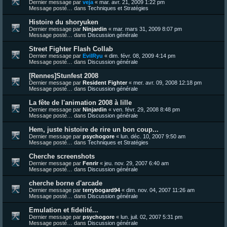
Dernier message par
veja
«
mar. avr. 21, 2009 1:22 pm
Message posté… dans
Techniques et Stratégies
Histoire du shoryuken
Dernier message par
Ninjardin
«
mar. mars 31, 2009 8:07 pm
Message posté… dans
Discussion générale
Street Fighter Flash Collab
Dernier message par
EvilRyu
«
dim. févr. 08, 2009 4:14 pm
Message posté… dans
Discussion générale
[Rennes]Stunfest 2008
Dernier message par
Resident Fighter
«
mer. avr. 09, 2008 12:18 pm
Message posté… dans
Discussion générale
La fête de l'animation 2008 à lille
Dernier message par
Ninjardin
«
ven. févr. 29, 2008 8:48 pm
Message posté… dans
Discussion générale
Hem, juste histoire de rire un bon coup...
Dernier message par
psychogore
«
lun. déc. 10, 2007 9:50 am
Message posté… dans
Techniques et Stratégies
Cherche screenshots
Dernier message par
Fenrir
«
jeu. nov. 29, 2007 6:40 am
Message posté… dans
Discussion générale
cherche borne d'arcade
Dernier message par
terrybogard94
«
dim. nov. 04, 2007 11:26 am
Message posté… dans
Discussion générale
Emulation et fidelité...
Dernier message par
psychogore
«
lun. juil. 02, 2007 5:31 pm
Message posté… dans
Discussion générale