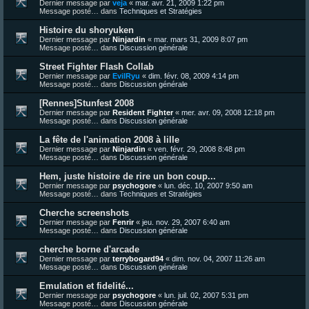
Dernier message par
veja
«
mar. avr. 21, 2009 1:22 pm
Message posté… dans
Techniques et Stratégies
Histoire du shoryuken
Dernier message par
Ninjardin
«
mar. mars 31, 2009 8:07 pm
Message posté… dans
Discussion générale
Street Fighter Flash Collab
Dernier message par
EvilRyu
«
dim. févr. 08, 2009 4:14 pm
Message posté… dans
Discussion générale
[Rennes]Stunfest 2008
Dernier message par
Resident Fighter
«
mer. avr. 09, 2008 12:18 pm
Message posté… dans
Discussion générale
La fête de l'animation 2008 à lille
Dernier message par
Ninjardin
«
ven. févr. 29, 2008 8:48 pm
Message posté… dans
Discussion générale
Hem, juste histoire de rire un bon coup...
Dernier message par
psychogore
«
lun. déc. 10, 2007 9:50 am
Message posté… dans
Techniques et Stratégies
Cherche screenshots
Dernier message par
Fenrir
«
jeu. nov. 29, 2007 6:40 am
Message posté… dans
Discussion générale
cherche borne d'arcade
Dernier message par
terrybogard94
«
dim. nov. 04, 2007 11:26 am
Message posté… dans
Discussion générale
Emulation et fidelité...
Dernier message par
psychogore
«
lun. juil. 02, 2007 5:31 pm
Message posté… dans
Discussion générale