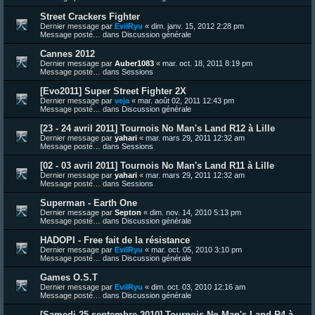
Street Crackers Fighter
Dernier message par
EvilRyu
«
dim. janv. 15, 2012 2:28 pm
Message posté… dans
Discussion générale
Cannes 2012
Dernier message par
Auber1083
«
mar. oct. 18, 2011 8:19 pm
Message posté… dans
Sessions
[Evo2011] Super Street Fighter 2X
Dernier message par
veja
«
mar. août 02, 2011 12:43 pm
Message posté… dans
Discussion générale
[23 - 24 avril 2011] Tournois No Man's Land R12 à Lille
Dernier message par
yahari
«
mar. mars 29, 2011 12:32 am
Message posté… dans
Sessions
[02 - 03 avril 2011] Tournois No Man's Land R11 à Lille
Dernier message par
yahari
«
mar. mars 29, 2011 12:32 am
Message posté… dans
Sessions
Superman - Earth One
Dernier message par
Septon
«
dim. nov. 14, 2010 5:13 pm
Message posté… dans
Discussion générale
HADOPI - Free fait de la résistance
Dernier message par
EvilRyu
«
mar. oct. 05, 2010 3:10 pm
Message posté… dans
Discussion générale
Games O.S.T
Dernier message par
EvilRyu
«
dim. oct. 03, 2010 12:16 am
Message posté… dans
Discussion générale
[Samedi 25 septembre 2010] Tournois No Man's Land R4 à