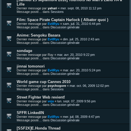
Lille
Dernier message par
yahari
«
mer. sept. 08, 2010 11:12 pm
Message posté… dans
Sessions
Film: Space Pirate Captain Harlock ( Albator quoi )
Dernier message par
EvilRyu
«
sam. juil. 31, 2010 6:44 pm
Message posté… dans
Discussion générale
Anime: Sengoku Basara
Dernier message par
EvilRyu
«
dim. juil. 25, 2010 2:43 am
Message posté… dans
Discussion générale
sondage
Dernier message par
Ray
«
mar. avr. 20, 2010 9:22 pm
Message posté… dans
Discussion générale
jinnai tomonori
Dernier message par
EvilRyu
«
mar. avr. 20, 2010 5:24 pm
Message posté… dans
Discussion générale
World game cup Cannes 2010
Dernier message par
psychogore
«
mar. oct. 06, 2009 12:02 pm
Message posté… dans
Sessions
Street Fighter Web revient!
Dernier message par
veja
«
lun. sept. 07, 2009 9:56 pm
Message posté… dans
Discussion générale
SFFR LinkedIN
Dernier message par
EvilRyu
«
mer. juil. 08, 2009 4:47 pm
Message posté… dans
Discussion générale
[SSF2X]E.Honda Thread