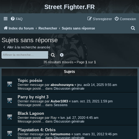
Street Fighter.FR
FAQ
S’enregistrer
Connexion
R
Index du forum
Rechercher
Sujets sans réponse
e
Sujets sans réponse
c
Aller à la recherche avancée
h
Rechercher
Recherche avancée
e
35 résultats trouvés • Page
1
sur
1
r
Sujets
c
Topic poésie
h
Dernier message par
abouhourayra
«
jeu. août 14, 2025 9:55 am
e
Message posté… dans
Discussion générale
r
Parry by night 3
Dernier message par
Auber1083
«
sam. oct. 23, 2021 1:59 pm
Message posté… dans
Sessions
Black Lagoon
Dernier message par
Ray
«
lun. juil. 27, 2020 4:45 am
Message posté… dans
Discussion générale
Playstation 4: Orbis
Dernier message par
hatsumomo
«
sam. mars 31, 2012 9:46 pm
Message posté… dans
Discussion générale