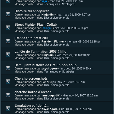
Dernier message par
veja
«
mar. avr. 21, 2009 1:22 pm
Message posté… dans
Techniques et Stratégies
Histoire du shoryuken
Dernier message par
Ninjardin
«
mar. mars 31, 2009 8:07 pm
Message posté… dans
Discussion générale
Street Fighter Flash Collab
Dernier message par
EvilRyu
«
dim. févr. 08, 2009 4:14 pm
Message posté… dans
Discussion générale
[Rennes]Stunfest 2008
Dernier message par
Resident Fighter
«
mer. avr. 09, 2008 12:18 pm
Message posté… dans
Discussion générale
La fête de l'animation 2008 à lille
Dernier message par
Ninjardin
«
ven. févr. 29, 2008 8:48 pm
Message posté… dans
Discussion générale
Hem, juste histoire de rire un bon coup...
Dernier message par
psychogore
«
lun. déc. 10, 2007 9:50 am
Message posté… dans
Techniques et Stratégies
Cherche screenshots
Dernier message par
Fenrir
«
jeu. nov. 29, 2007 6:40 am
Message posté… dans
Discussion générale
cherche borne d'arcade
Dernier message par
terrybogard94
«
dim. nov. 04, 2007 11:26 am
Message posté… dans
Discussion générale
Emulation et fidelité...
Dernier message par
psychogore
«
lun. juil. 02, 2007 5:31 pm
Message posté… dans
Discussion générale