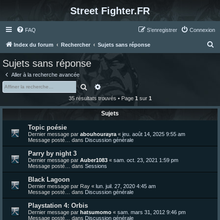
Street Fighter.FR
FAQ
S’enregistrer
Connexion
R
Index du forum
Rechercher
Sujets sans réponse
e
Sujets sans réponse
c
Aller à la recherche avancée
h
Rechercher
Recherche avancée
e
35 résultats trouvés • Page
1
sur
1
r
Sujets
c
Topic poésie
h
Dernier message par
abouhourayra
«
jeu. août 14, 2025 9:55 am
e
Message posté… dans
Discussion générale
r
Parry by night 3
Dernier message par
Auber1083
«
sam. oct. 23, 2021 1:59 pm
Message posté… dans
Sessions
Black Lagoon
Dernier message par
Ray
«
lun. juil. 27, 2020 4:45 am
Message posté… dans
Discussion générale
Playstation 4: Orbis
Dernier message par
hatsumomo
«
sam. mars 31, 2012 9:46 pm
Message posté… dans
Discussion générale