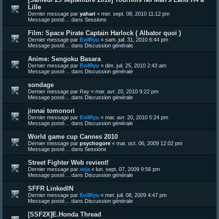
Lille
Dernier message par
yahari
«
mer. sept. 08, 2010 11:12 pm
Message posté… dans
Sessions
Film: Space Pirate Captain Harlock ( Albator quoi )
Dernier message par
EvilRyu
«
sam. juil. 31, 2010 6:44 pm
Message posté… dans
Discussion générale
Anime: Sengoku Basara
Dernier message par
EvilRyu
«
dim. juil. 25, 2010 2:43 am
Message posté… dans
Discussion générale
sondage
Dernier message par
Ray
«
mar. avr. 20, 2010 9:22 pm
Message posté… dans
Discussion générale
jinnai tomonori
Dernier message par
EvilRyu
«
mar. avr. 20, 2010 5:24 pm
Message posté… dans
Discussion générale
World game cup Cannes 2010
Dernier message par
psychogore
«
mar. oct. 06, 2009 12:02 pm
Message posté… dans
Sessions
Street Fighter Web revient!
Dernier message par
veja
«
lun. sept. 07, 2009 9:56 pm
Message posté… dans
Discussion générale
SFFR LinkedIN
Dernier message par
EvilRyu
«
mer. juil. 08, 2009 4:47 pm
Message posté… dans
Discussion générale
[SSF2X]E.Honda Thread