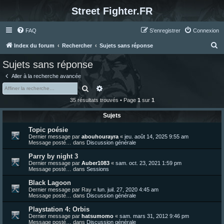
Street Fighter.FR
FAQ
S’enregistrer
Connexion
R
Index du forum
Rechercher
Sujets sans réponse
e
Sujets sans réponse
c
Aller à la recherche avancée
h
Rechercher
Recherche avancée
e
35 résultats trouvés • Page
1
sur
1
r
Sujets
c
Topic poésie
h
Dernier message par
abouhourayra
«
jeu. août 14, 2025 9:55 am
e
Message posté… dans
Discussion générale
r
Parry by night 3
Dernier message par
Auber1083
«
sam. oct. 23, 2021 1:59 pm
Message posté… dans
Sessions
Black Lagoon
Dernier message par
Ray
«
lun. juil. 27, 2020 4:45 am
Message posté… dans
Discussion générale
Playstation 4: Orbis
Dernier message par
hatsumomo
«
sam. mars 31, 2012 9:46 pm
Message posté… dans
Discussion générale