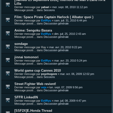
Lille
Dernier message par
yahari
«
mer. sept. 08, 2010 11:12 pm
Message posté… dans
Sessions
Film: Space Pirate Captain Harlock ( Albator quoi )
Dernier message par
EvilRyu
«
sam. juil. 31, 2010 6:44 pm
Message posté… dans
Discussion générale
Anime: Sengoku Basara
Dernier message par
EvilRyu
«
dim. juil. 25, 2010 2:43 am
Message posté… dans
Discussion générale
sondage
Dernier message par
Ray
«
mar. avr. 20, 2010 9:22 pm
Message posté… dans
Discussion générale
jinnai tomonori
Dernier message par
EvilRyu
«
mar. avr. 20, 2010 5:24 pm
Message posté… dans
Discussion générale
World game cup Cannes 2010
Dernier message par
psychogore
«
mar. oct. 06, 2009 12:02 pm
Message posté… dans
Sessions
Street Fighter Web revient!
Dernier message par
veja
«
lun. sept. 07, 2009 9:56 pm
Message posté… dans
Discussion générale
SFFR LinkedIN
Dernier message par
EvilRyu
«
mer. juil. 08, 2009 4:47 pm
Message posté… dans
Discussion générale
[SSF2X]E.Honda Thread