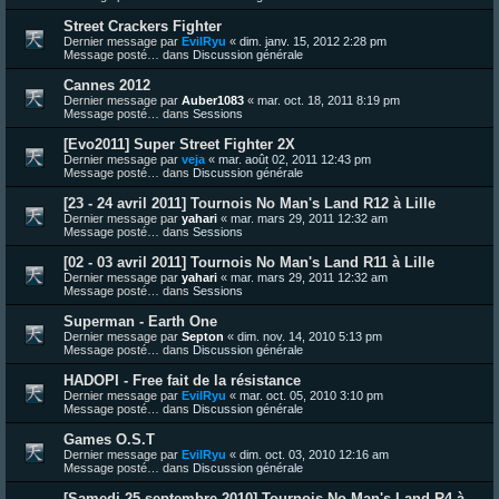
Street Crackers Fighter
Dernier message par
EvilRyu
«
dim. janv. 15, 2012 2:28 pm
Message posté… dans
Discussion générale
Cannes 2012
Dernier message par
Auber1083
«
mar. oct. 18, 2011 8:19 pm
Message posté… dans
Sessions
[Evo2011] Super Street Fighter 2X
Dernier message par
veja
«
mar. août 02, 2011 12:43 pm
Message posté… dans
Discussion générale
[23 - 24 avril 2011] Tournois No Man's Land R12 à Lille
Dernier message par
yahari
«
mar. mars 29, 2011 12:32 am
Message posté… dans
Sessions
[02 - 03 avril 2011] Tournois No Man's Land R11 à Lille
Dernier message par
yahari
«
mar. mars 29, 2011 12:32 am
Message posté… dans
Sessions
Superman - Earth One
Dernier message par
Septon
«
dim. nov. 14, 2010 5:13 pm
Message posté… dans
Discussion générale
HADOPI - Free fait de la résistance
Dernier message par
EvilRyu
«
mar. oct. 05, 2010 3:10 pm
Message posté… dans
Discussion générale
Games O.S.T
Dernier message par
EvilRyu
«
dim. oct. 03, 2010 12:16 am
Message posté… dans
Discussion générale
[Samedi 25 septembre 2010] Tournois No Man's Land R4 à