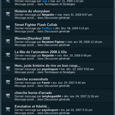
Dernier message par
veja
«
mar. avr. 21, 2009 1:22 pm
Message posté… dans
Techniques et Stratégies
Histoire du shoryuken
Dernier message par
Ninjardin
«
mar. mars 31, 2009 8:07 pm
Message posté… dans
Discussion générale
Street Fighter Flash Collab
Dernier message par
EvilRyu
«
dim. févr. 08, 2009 4:14 pm
Message posté… dans
Discussion générale
[Rennes]Stunfest 2008
Dernier message par
Resident Fighter
«
mer. avr. 09, 2008 12:18 pm
Message posté… dans
Discussion générale
La fête de l'animation 2008 à lille
Dernier message par
Ninjardin
«
ven. févr. 29, 2008 8:48 pm
Message posté… dans
Discussion générale
Hem, juste histoire de rire un bon coup...
Dernier message par
psychogore
«
lun. déc. 10, 2007 9:50 am
Message posté… dans
Techniques et Stratégies
Cherche screenshots
Dernier message par
Fenrir
«
jeu. nov. 29, 2007 6:40 am
Message posté… dans
Discussion générale
cherche borne d'arcade
Dernier message par
terrybogard94
«
dim. nov. 04, 2007 11:26 am
Message posté… dans
Discussion générale
Emulation et fidelité...
Dernier message par
psychogore
«
lun. juil. 02, 2007 5:31 pm
Message posté… dans
Discussion générale