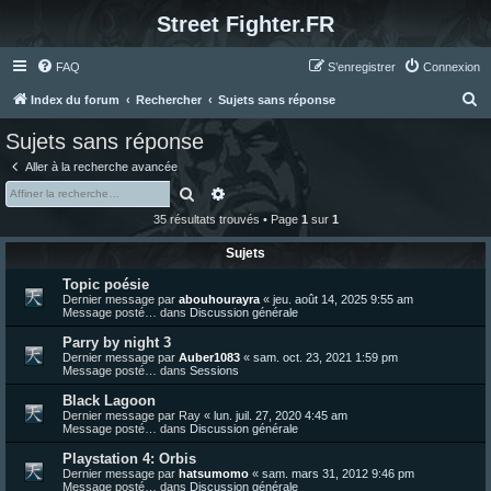
Street Fighter.FR
FAQ
S’enregistrer
Connexion
R
Index du forum
Rechercher
Sujets sans réponse
e
Sujets sans réponse
c
Aller à la recherche avancée
h
Rechercher
Recherche avancée
e
35 résultats trouvés • Page
1
sur
1
r
Sujets
c
Topic poésie
h
Dernier message par
abouhourayra
«
jeu. août 14, 2025 9:55 am
e
Message posté… dans
Discussion générale
r
Parry by night 3
Dernier message par
Auber1083
«
sam. oct. 23, 2021 1:59 pm
Message posté… dans
Sessions
Black Lagoon
Dernier message par
Ray
«
lun. juil. 27, 2020 4:45 am
Message posté… dans
Discussion générale
Playstation 4: Orbis
Dernier message par
hatsumomo
«
sam. mars 31, 2012 9:46 pm
Message posté… dans
Discussion générale