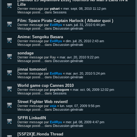
Lille
Dernier message par
yahari
«
mer. sept. 08, 2010 11:12 pm
Message posté… dans
Sessions
Film: Space Pirate Captain Harlock ( Albator quoi )
Dernier message par
EvilRyu
«
sam. juil. 31, 2010 6:44 pm
Message posté… dans
Discussion générale
Anime: Sengoku Basara
Dernier message par
EvilRyu
«
dim. juil. 25, 2010 2:43 am
Message posté… dans
Discussion générale
sondage
Dernier message par
Ray
«
mar. avr. 20, 2010 9:22 pm
Message posté… dans
Discussion générale
jinnai tomonori
Dernier message par
EvilRyu
«
mar. avr. 20, 2010 5:24 pm
Message posté… dans
Discussion générale
World game cup Cannes 2010
Dernier message par
psychogore
«
mar. oct. 06, 2009 12:02 pm
Message posté… dans
Sessions
Street Fighter Web revient!
Dernier message par
veja
«
lun. sept. 07, 2009 9:56 pm
Message posté… dans
Discussion générale
SFFR LinkedIN
Dernier message par
EvilRyu
«
mer. juil. 08, 2009 4:47 pm
Message posté… dans
Discussion générale
[SSF2X]E.Honda Thread