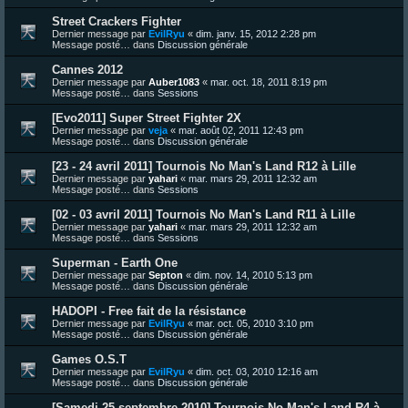
Street Crackers Fighter
Dernier message par
EvilRyu
«
dim. janv. 15, 2012 2:28 pm
Message posté… dans
Discussion générale
Cannes 2012
Dernier message par
Auber1083
«
mar. oct. 18, 2011 8:19 pm
Message posté… dans
Sessions
[Evo2011] Super Street Fighter 2X
Dernier message par
veja
«
mar. août 02, 2011 12:43 pm
Message posté… dans
Discussion générale
[23 - 24 avril 2011] Tournois No Man's Land R12 à Lille
Dernier message par
yahari
«
mar. mars 29, 2011 12:32 am
Message posté… dans
Sessions
[02 - 03 avril 2011] Tournois No Man's Land R11 à Lille
Dernier message par
yahari
«
mar. mars 29, 2011 12:32 am
Message posté… dans
Sessions
Superman - Earth One
Dernier message par
Septon
«
dim. nov. 14, 2010 5:13 pm
Message posté… dans
Discussion générale
HADOPI - Free fait de la résistance
Dernier message par
EvilRyu
«
mar. oct. 05, 2010 3:10 pm
Message posté… dans
Discussion générale
Games O.S.T
Dernier message par
EvilRyu
«
dim. oct. 03, 2010 12:16 am
Message posté… dans
Discussion générale
[Samedi 25 septembre 2010] Tournois No Man's Land R4 à