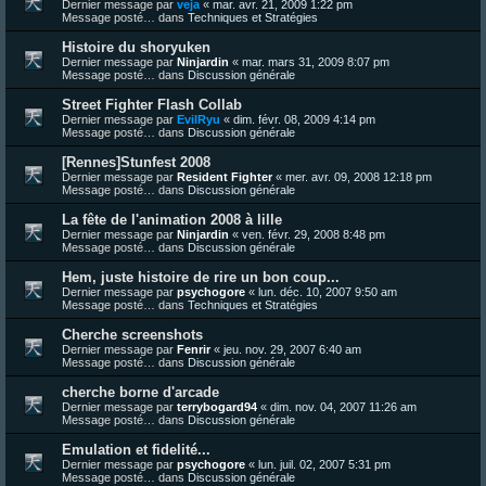
Dernier message par
veja
«
mar. avr. 21, 2009 1:22 pm
Message posté… dans
Techniques et Stratégies
Histoire du shoryuken
Dernier message par
Ninjardin
«
mar. mars 31, 2009 8:07 pm
Message posté… dans
Discussion générale
Street Fighter Flash Collab
Dernier message par
EvilRyu
«
dim. févr. 08, 2009 4:14 pm
Message posté… dans
Discussion générale
[Rennes]Stunfest 2008
Dernier message par
Resident Fighter
«
mer. avr. 09, 2008 12:18 pm
Message posté… dans
Discussion générale
La fête de l'animation 2008 à lille
Dernier message par
Ninjardin
«
ven. févr. 29, 2008 8:48 pm
Message posté… dans
Discussion générale
Hem, juste histoire de rire un bon coup...
Dernier message par
psychogore
«
lun. déc. 10, 2007 9:50 am
Message posté… dans
Techniques et Stratégies
Cherche screenshots
Dernier message par
Fenrir
«
jeu. nov. 29, 2007 6:40 am
Message posté… dans
Discussion générale
cherche borne d'arcade
Dernier message par
terrybogard94
«
dim. nov. 04, 2007 11:26 am
Message posté… dans
Discussion générale
Emulation et fidelité...
Dernier message par
psychogore
«
lun. juil. 02, 2007 5:31 pm
Message posté… dans
Discussion générale