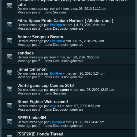
Lille
Dernier message par
yahari
«
mer. sept. 08, 2010 11:12 pm
Message posté… dans
Sessions
Film: Space Pirate Captain Harlock ( Albator quoi )
Dernier message par
EvilRyu
«
sam. juil. 31, 2010 6:44 pm
Message posté… dans
Discussion générale
Anime: Sengoku Basara
Dernier message par
EvilRyu
«
dim. juil. 25, 2010 2:43 am
Message posté… dans
Discussion générale
sondage
Dernier message par
Ray
«
mar. avr. 20, 2010 9:22 pm
Message posté… dans
Discussion générale
jinnai tomonori
Dernier message par
EvilRyu
«
mar. avr. 20, 2010 5:24 pm
Message posté… dans
Discussion générale
World game cup Cannes 2010
Dernier message par
psychogore
«
mar. oct. 06, 2009 12:02 pm
Message posté… dans
Sessions
Street Fighter Web revient!
Dernier message par
veja
«
lun. sept. 07, 2009 9:56 pm
Message posté… dans
Discussion générale
SFFR LinkedIN
Dernier message par
EvilRyu
«
mer. juil. 08, 2009 4:47 pm
Message posté… dans
Discussion générale
[SSF2X]E.Honda Thread