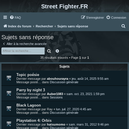
Street Fighter.FR
FAQ
S’enregistrer
Connexion
R
Index du forum
Rechercher
Sujets sans réponse
e
Sujets sans réponse
c
Aller à la recherche avancée
h
Rechercher
Recherche avancée
e
35 résultats trouvés • Page
1
sur
1
r
Sujets
c
Topic poésie
h
Dernier message par
abouhourayra
«
jeu. août 14, 2025 9:55 am
e
Message posté… dans
Discussion générale
r
Parry by night 3
Dernier message par
Auber1083
«
sam. oct. 23, 2021 1:59 pm
Message posté… dans
Sessions
Black Lagoon
Dernier message par
Ray
«
lun. juil. 27, 2020 4:45 am
Message posté… dans
Discussion générale
Playstation 4: Orbis
Dernier message par
hatsumomo
«
sam. mars 31, 2012 9:46 pm
Message posté… dans
Discussion générale