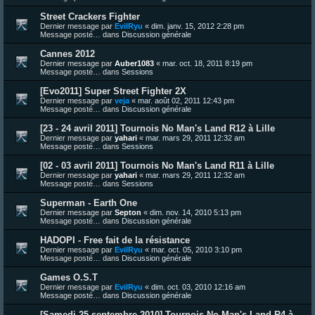
Street Crackers Fighter
Dernier message par
EvilRyu
«
dim. janv. 15, 2012 2:28 pm
Message posté… dans
Discussion générale
Cannes 2012
Dernier message par
Auber1083
«
mar. oct. 18, 2011 8:19 pm
Message posté… dans
Sessions
[Evo2011] Super Street Fighter 2X
Dernier message par
veja
«
mar. août 02, 2011 12:43 pm
Message posté… dans
Discussion générale
[23 - 24 avril 2011] Tournois No Man's Land R12 à Lille
Dernier message par
yahari
«
mar. mars 29, 2011 12:32 am
Message posté… dans
Sessions
[02 - 03 avril 2011] Tournois No Man's Land R11 à Lille
Dernier message par
yahari
«
mar. mars 29, 2011 12:32 am
Message posté… dans
Sessions
Superman - Earth One
Dernier message par
Septon
«
dim. nov. 14, 2010 5:13 pm
Message posté… dans
Discussion générale
HADOPI - Free fait de la résistance
Dernier message par
EvilRyu
«
mar. oct. 05, 2010 3:10 pm
Message posté… dans
Discussion générale
Games O.S.T
Dernier message par
EvilRyu
«
dim. oct. 03, 2010 12:16 am
Message posté… dans
Discussion générale
[Samedi 25 septembre 2010] Tournois No Man's Land R4 à