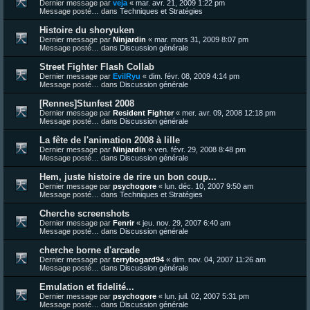
Dernier message par
veja
«
mar. avr. 21, 2009 1:22 pm
Message posté… dans
Techniques et Stratégies
Histoire du shoryuken
Dernier message par
Ninjardin
«
mar. mars 31, 2009 8:07 pm
Message posté… dans
Discussion générale
Street Fighter Flash Collab
Dernier message par
EvilRyu
«
dim. févr. 08, 2009 4:14 pm
Message posté… dans
Discussion générale
[Rennes]Stunfest 2008
Dernier message par
Resident Fighter
«
mer. avr. 09, 2008 12:18 pm
Message posté… dans
Discussion générale
La fête de l'animation 2008 à lille
Dernier message par
Ninjardin
«
ven. févr. 29, 2008 8:48 pm
Message posté… dans
Discussion générale
Hem, juste histoire de rire un bon coup...
Dernier message par
psychogore
«
lun. déc. 10, 2007 9:50 am
Message posté… dans
Techniques et Stratégies
Cherche screenshots
Dernier message par
Fenrir
«
jeu. nov. 29, 2007 6:40 am
Message posté… dans
Discussion générale
cherche borne d'arcade
Dernier message par
terrybogard94
«
dim. nov. 04, 2007 11:26 am
Message posté… dans
Discussion générale
Emulation et fidelité...
Dernier message par
psychogore
«
lun. juil. 02, 2007 5:31 pm
Message posté… dans
Discussion générale