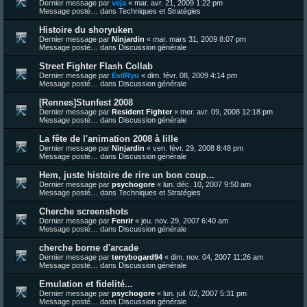
Dernier message par
veja
«
mar. avr. 21, 2009 1:22 pm
Message posté… dans
Techniques et Stratégies
Histoire du shoryuken
Dernier message par
Ninjardin
«
mar. mars 31, 2009 8:07 pm
Message posté… dans
Discussion générale
Street Fighter Flash Collab
Dernier message par
EvilRyu
«
dim. févr. 08, 2009 4:14 pm
Message posté… dans
Discussion générale
[Rennes]Stunfest 2008
Dernier message par
Resident Fighter
«
mer. avr. 09, 2008 12:18 pm
Message posté… dans
Discussion générale
La fête de l'animation 2008 à lille
Dernier message par
Ninjardin
«
ven. févr. 29, 2008 8:48 pm
Message posté… dans
Discussion générale
Hem, juste histoire de rire un bon coup...
Dernier message par
psychogore
«
lun. déc. 10, 2007 9:50 am
Message posté… dans
Techniques et Stratégies
Cherche screenshots
Dernier message par
Fenrir
«
jeu. nov. 29, 2007 6:40 am
Message posté… dans
Discussion générale
cherche borne d'arcade
Dernier message par
terrybogard94
«
dim. nov. 04, 2007 11:26 am
Message posté… dans
Discussion générale
Emulation et fidelité...
Dernier message par
psychogore
«
lun. juil. 02, 2007 5:31 pm
Message posté… dans
Discussion générale