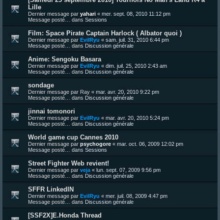
Lille
Dernier message par
yahari
«
mer. sept. 08, 2010 11:12 pm
Message posté… dans
Sessions
Film: Space Pirate Captain Harlock ( Albator quoi )
Dernier message par
EvilRyu
«
sam. juil. 31, 2010 6:44 pm
Message posté… dans
Discussion générale
Anime: Sengoku Basara
Dernier message par
EvilRyu
«
dim. juil. 25, 2010 2:43 am
Message posté… dans
Discussion générale
sondage
Dernier message par
Ray
«
mar. avr. 20, 2010 9:22 pm
Message posté… dans
Discussion générale
jinnai tomonori
Dernier message par
EvilRyu
«
mar. avr. 20, 2010 5:24 pm
Message posté… dans
Discussion générale
World game cup Cannes 2010
Dernier message par
psychogore
«
mar. oct. 06, 2009 12:02 pm
Message posté… dans
Sessions
Street Fighter Web revient!
Dernier message par
veja
«
lun. sept. 07, 2009 9:56 pm
Message posté… dans
Discussion générale
SFFR LinkedIN
Dernier message par
EvilRyu
«
mer. juil. 08, 2009 4:47 pm
Message posté… dans
Discussion générale
[SSF2X]E.Honda Thread