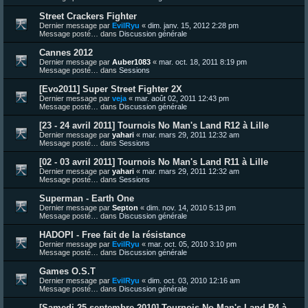
Street Crackers Fighter
Dernier message par
EvilRyu
«
dim. janv. 15, 2012 2:28 pm
Message posté… dans
Discussion générale
Cannes 2012
Dernier message par
Auber1083
«
mar. oct. 18, 2011 8:19 pm
Message posté… dans
Sessions
[Evo2011] Super Street Fighter 2X
Dernier message par
veja
«
mar. août 02, 2011 12:43 pm
Message posté… dans
Discussion générale
[23 - 24 avril 2011] Tournois No Man's Land R12 à Lille
Dernier message par
yahari
«
mar. mars 29, 2011 12:32 am
Message posté… dans
Sessions
[02 - 03 avril 2011] Tournois No Man's Land R11 à Lille
Dernier message par
yahari
«
mar. mars 29, 2011 12:32 am
Message posté… dans
Sessions
Superman - Earth One
Dernier message par
Septon
«
dim. nov. 14, 2010 5:13 pm
Message posté… dans
Discussion générale
HADOPI - Free fait de la résistance
Dernier message par
EvilRyu
«
mar. oct. 05, 2010 3:10 pm
Message posté… dans
Discussion générale
Games O.S.T
Dernier message par
EvilRyu
«
dim. oct. 03, 2010 12:16 am
Message posté… dans
Discussion générale
[Samedi 25 septembre 2010] Tournois No Man's Land R4 à