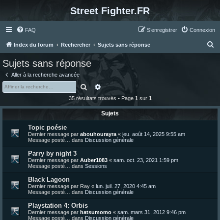
Street Fighter.FR
FAQ
S’enregistrer
Connexion
R
Index du forum
Rechercher
Sujets sans réponse
e
Sujets sans réponse
c
Aller à la recherche avancée
h
Rechercher
Recherche avancée
e
35 résultats trouvés • Page
1
sur
1
r
Sujets
c
Topic poésie
h
Dernier message par
abouhourayra
«
jeu. août 14, 2025 9:55 am
e
Message posté… dans
Discussion générale
r
Parry by night 3
Dernier message par
Auber1083
«
sam. oct. 23, 2021 1:59 pm
Message posté… dans
Sessions
Black Lagoon
Dernier message par
Ray
«
lun. juil. 27, 2020 4:45 am
Message posté… dans
Discussion générale
Playstation 4: Orbis
Dernier message par
hatsumomo
«
sam. mars 31, 2012 9:46 pm
Message posté… dans
Discussion générale