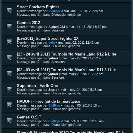
Street Crackers Fighter
Dernier message par
EvilRyu
«
dim. janv. 15, 2012 2:28 pm
Message posté… dans
Discussion générale
Cannes 2012
Dernier message par
Auber1083
«
mar. oct. 18, 2011 8:19 pm
Message posté… dans
Sessions
[Evo2011] Super Street Fighter 2X
Dernier message par
veja
«
mar. août 02, 2011 12:43 pm
Message posté… dans
Discussion générale
[23 - 24 avril 2011] Tournois No Man's Land R12 à Lille
Dernier message par
yahari
«
mar. mars 29, 2011 12:32 am
Message posté… dans
Sessions
[02 - 03 avril 2011] Tournois No Man's Land R11 à Lille
Dernier message par
yahari
«
mar. mars 29, 2011 12:32 am
Message posté… dans
Sessions
Superman - Earth One
Dernier message par
Septon
«
dim. nov. 14, 2010 5:13 pm
Message posté… dans
Discussion générale
HADOPI - Free fait de la résistance
Dernier message par
EvilRyu
«
mar. oct. 05, 2010 3:10 pm
Message posté… dans
Discussion générale
Games O.S.T
Dernier message par
EvilRyu
«
dim. oct. 03, 2010 12:16 am
Message posté… dans
Discussion générale
[Samedi 25 septembre 2010] Tournois No Man's Land R4 à