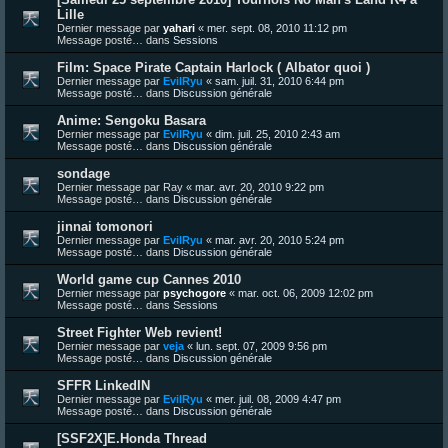
Lille
Dernier message par
yahari
«
mer. sept. 08, 2010 11:12 pm
Message posté… dans
Sessions
Film: Space Pirate Captain Harlock ( Albator quoi )
Dernier message par
EvilRyu
«
sam. juil. 31, 2010 6:44 pm
Message posté… dans
Discussion générale
Anime: Sengoku Basara
Dernier message par
EvilRyu
«
dim. juil. 25, 2010 2:43 am
Message posté… dans
Discussion générale
sondage
Dernier message par
Ray
«
mar. avr. 20, 2010 9:22 pm
Message posté… dans
Discussion générale
jinnai tomonori
Dernier message par
EvilRyu
«
mar. avr. 20, 2010 5:24 pm
Message posté… dans
Discussion générale
World game cup Cannes 2010
Dernier message par
psychogore
«
mar. oct. 06, 2009 12:02 pm
Message posté… dans
Sessions
Street Fighter Web revient!
Dernier message par
veja
«
lun. sept. 07, 2009 9:56 pm
Message posté… dans
Discussion générale
SFFR LinkedIN
Dernier message par
EvilRyu
«
mer. juil. 08, 2009 4:47 pm
Message posté… dans
Discussion générale
[SSF2X]E.Honda Thread