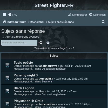
Street Fighter.FR
FAQ
S’enregistrer
Connexion
R
Index du forum
Rechercher
Sujets sans réponse
e
Sujets sans réponse
c
Aller à la recherche avancée
h
Rechercher
Recherche avancée
e
35 résultats trouvés • Page
1
sur
1
r
Sujets
c
Topic poésie
h
Dernier message par
abouhourayra
«
jeu. août 14, 2025 9:55 am
e
Message posté… dans
Discussion générale
r
Parry by night 3
Dernier message par
Auber1083
«
sam. oct. 23, 2021 1:59 pm
Message posté… dans
Sessions
Black Lagoon
Dernier message par
Ray
«
lun. juil. 27, 2020 4:45 am
Message posté… dans
Discussion générale
Playstation 4: Orbis
Dernier message par
hatsumomo
«
sam. mars 31, 2012 9:46 pm
Message posté… dans
Discussion générale