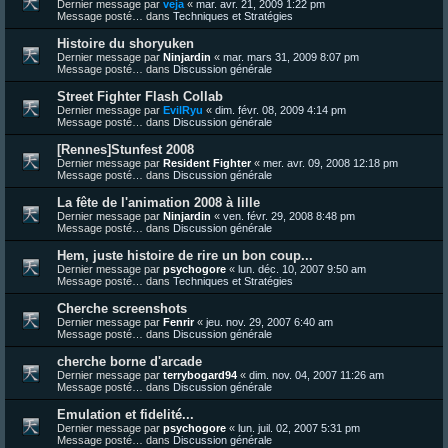
Dernier message par
veja
«
mar. avr. 21, 2009 1:22 pm
Message posté… dans
Techniques et Stratégies
Histoire du shoryuken
Dernier message par
Ninjardin
«
mar. mars 31, 2009 8:07 pm
Message posté… dans
Discussion générale
Street Fighter Flash Collab
Dernier message par
EvilRyu
«
dim. févr. 08, 2009 4:14 pm
Message posté… dans
Discussion générale
[Rennes]Stunfest 2008
Dernier message par
Resident Fighter
«
mer. avr. 09, 2008 12:18 pm
Message posté… dans
Discussion générale
La fête de l'animation 2008 à lille
Dernier message par
Ninjardin
«
ven. févr. 29, 2008 8:48 pm
Message posté… dans
Discussion générale
Hem, juste histoire de rire un bon coup...
Dernier message par
psychogore
«
lun. déc. 10, 2007 9:50 am
Message posté… dans
Techniques et Stratégies
Cherche screenshots
Dernier message par
Fenrir
«
jeu. nov. 29, 2007 6:40 am
Message posté… dans
Discussion générale
cherche borne d'arcade
Dernier message par
terrybogard94
«
dim. nov. 04, 2007 11:26 am
Message posté… dans
Discussion générale
Emulation et fidelité...
Dernier message par
psychogore
«
lun. juil. 02, 2007 5:31 pm
Message posté… dans
Discussion générale