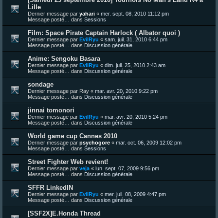
Lille
Dernier message par
yahari
«
mer. sept. 08, 2010 11:12 pm
Message posté… dans
Sessions
Film: Space Pirate Captain Harlock ( Albator quoi )
Dernier message par
EvilRyu
«
sam. juil. 31, 2010 6:44 pm
Message posté… dans
Discussion générale
Anime: Sengoku Basara
Dernier message par
EvilRyu
«
dim. juil. 25, 2010 2:43 am
Message posté… dans
Discussion générale
sondage
Dernier message par
Ray
«
mar. avr. 20, 2010 9:22 pm
Message posté… dans
Discussion générale
jinnai tomonori
Dernier message par
EvilRyu
«
mar. avr. 20, 2010 5:24 pm
Message posté… dans
Discussion générale
World game cup Cannes 2010
Dernier message par
psychogore
«
mar. oct. 06, 2009 12:02 pm
Message posté… dans
Sessions
Street Fighter Web revient!
Dernier message par
veja
«
lun. sept. 07, 2009 9:56 pm
Message posté… dans
Discussion générale
SFFR LinkedIN
Dernier message par
EvilRyu
«
mer. juil. 08, 2009 4:47 pm
Message posté… dans
Discussion générale
[SSF2X]E.Honda Thread