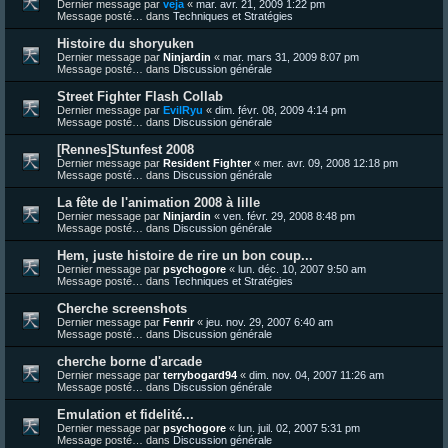
Dernier message par
veja
«
mar. avr. 21, 2009 1:22 pm
Message posté… dans
Techniques et Stratégies
Histoire du shoryuken
Dernier message par
Ninjardin
«
mar. mars 31, 2009 8:07 pm
Message posté… dans
Discussion générale
Street Fighter Flash Collab
Dernier message par
EvilRyu
«
dim. févr. 08, 2009 4:14 pm
Message posté… dans
Discussion générale
[Rennes]Stunfest 2008
Dernier message par
Resident Fighter
«
mer. avr. 09, 2008 12:18 pm
Message posté… dans
Discussion générale
La fête de l'animation 2008 à lille
Dernier message par
Ninjardin
«
ven. févr. 29, 2008 8:48 pm
Message posté… dans
Discussion générale
Hem, juste histoire de rire un bon coup...
Dernier message par
psychogore
«
lun. déc. 10, 2007 9:50 am
Message posté… dans
Techniques et Stratégies
Cherche screenshots
Dernier message par
Fenrir
«
jeu. nov. 29, 2007 6:40 am
Message posté… dans
Discussion générale
cherche borne d'arcade
Dernier message par
terrybogard94
«
dim. nov. 04, 2007 11:26 am
Message posté… dans
Discussion générale
Emulation et fidelité...
Dernier message par
psychogore
«
lun. juil. 02, 2007 5:31 pm
Message posté… dans
Discussion générale