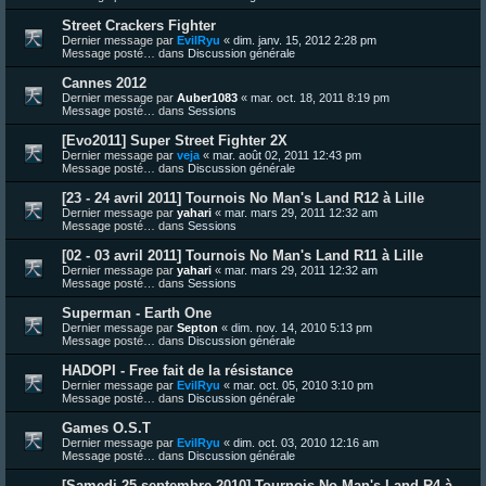
Street Crackers Fighter
Dernier message par
EvilRyu
«
dim. janv. 15, 2012 2:28 pm
Message posté… dans
Discussion générale
Cannes 2012
Dernier message par
Auber1083
«
mar. oct. 18, 2011 8:19 pm
Message posté… dans
Sessions
[Evo2011] Super Street Fighter 2X
Dernier message par
veja
«
mar. août 02, 2011 12:43 pm
Message posté… dans
Discussion générale
[23 - 24 avril 2011] Tournois No Man's Land R12 à Lille
Dernier message par
yahari
«
mar. mars 29, 2011 12:32 am
Message posté… dans
Sessions
[02 - 03 avril 2011] Tournois No Man's Land R11 à Lille
Dernier message par
yahari
«
mar. mars 29, 2011 12:32 am
Message posté… dans
Sessions
Superman - Earth One
Dernier message par
Septon
«
dim. nov. 14, 2010 5:13 pm
Message posté… dans
Discussion générale
HADOPI - Free fait de la résistance
Dernier message par
EvilRyu
«
mar. oct. 05, 2010 3:10 pm
Message posté… dans
Discussion générale
Games O.S.T
Dernier message par
EvilRyu
«
dim. oct. 03, 2010 12:16 am
Message posté… dans
Discussion générale
[Samedi 25 septembre 2010] Tournois No Man's Land R4 à