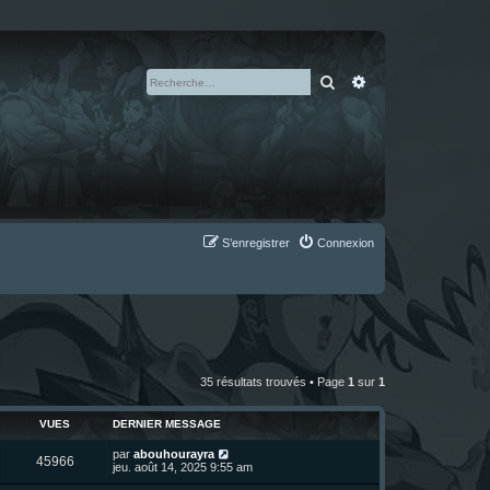
Rechercher
Recherche avan
S’enregistrer
Connexion
35 résultats trouvés • Page
1
sur
1
VUES
DERNIER MESSAGE
D
par
abouhourayra
V
45966
e
jeu. août 14, 2025 9:55 am
r
u