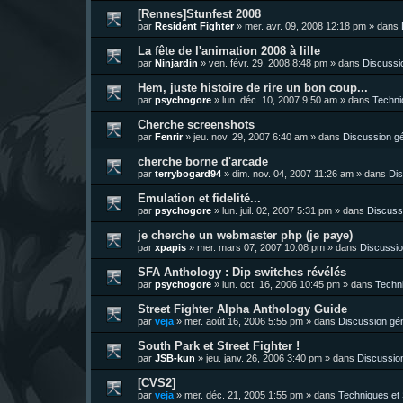
[Rennes]Stunfest 2008
par
Resident Fighter
»
mer. avr. 09, 2008 12:18 pm
» dans
La fête de l'animation 2008 à lille
par
Ninjardin
»
ven. févr. 29, 2008 8:48 pm
» dans
Discussi
Hem, juste histoire de rire un bon coup...
par
psychogore
»
lun. déc. 10, 2007 9:50 am
» dans
Techni
Cherche screenshots
par
Fenrir
»
jeu. nov. 29, 2007 6:40 am
» dans
Discussion g
cherche borne d'arcade
par
terrybogard94
»
dim. nov. 04, 2007 11:26 am
» dans
Dis
Emulation et fidelité...
par
psychogore
»
lun. juil. 02, 2007 5:31 pm
» dans
Discuss
je cherche un webmaster php (je paye)
par
xpapis
»
mer. mars 07, 2007 10:08 pm
» dans
Discussio
SFA Anthology : Dip switches révélés
par
psychogore
»
lun. oct. 16, 2006 10:45 pm
» dans
Techni
Street Fighter Alpha Anthology Guide
par
veja
»
mer. août 16, 2006 5:55 pm
» dans
Discussion gé
South Park et Street Fighter !
par
JSB-kun
»
jeu. janv. 26, 2006 3:40 pm
» dans
Discussio
[CVS2]
par
veja
»
mer. déc. 21, 2005 1:55 pm
» dans
Techniques et 