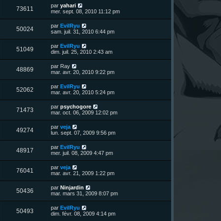
u
e
n
s
D
par
yahari
s
m
V
73611
i
a
e
mer. sept. 08, 2010 11:12 pm
e
e
e
g
r
s
r
u
e
n
s
D
par
EvilRyu
s
m
V
50024
i
a
e
sam. juil. 31, 2010 6:44 pm
e
e
e
g
r
s
r
u
e
n
s
D
par
EvilRyu
s
m
V
51049
i
a
e
dim. juil. 25, 2010 2:43 am
e
e
e
g
r
s
r
u
e
n
s
D
par
Ray
s
m
V
48869
i
a
e
mar. avr. 20, 2010 9:22 pm
e
e
e
g
r
s
r
u
e
n
s
D
par
EvilRyu
s
m
V
52062
i
a
e
mar. avr. 20, 2010 5:24 pm
e
e
e
g
r
s
r
u
e
n
s
D
par
psychogore
s
m
V
71473
i
a
e
mar. oct. 06, 2009 12:02 pm
e
e
e
g
r
s
r
u
e
n
s
D
par
veja
s
m
V
49274
i
a
e
lun. sept. 07, 2009 9:56 pm
e
e
e
g
r
s
r
u
e
n
s
D
par
EvilRyu
s
m
V
48917
i
a
e
mer. juil. 08, 2009 4:47 pm
e
e
e
g
r
s
r
u
e
n
s
D
par
veja
s
m
V
76041
i
a
e
mar. avr. 21, 2009 1:22 pm
e
e
e
g
r
s
r
u
e
n
s
D
par
Ninjardin
s
m
V
50436
i
a
e
mar. mars 31, 2009 8:07 pm
e
e
e
g
r
s
r
u
e
n
s
D
par
EvilRyu
s
m
V
50493
i
a
e
dim. févr. 08, 2009 4:14 pm
e
e
e
g
r
s