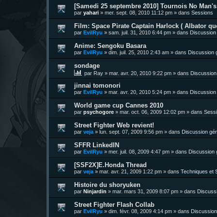
[Samedi 25 septembre 2010] Tournois No Man's 
par
yahari
»
mer. sept. 08, 2010 11:12 pm
» dans
Sessions
Film: Space Pirate Captain Harlock ( Albator quo
par
EvilRyu
»
sam. juil. 31, 2010 6:44 pm
» dans
Discussion
Anime: Sengoku Basara
par
EvilRyu
»
dim. juil. 25, 2010 2:43 am
» dans
Discussion 
sondage
par
Ray
»
mar. avr. 20, 2010 9:22 pm
» dans
Discussion
jinnai tomonori
par
EvilRyu
»
mar. avr. 20, 2010 5:24 pm
» dans
Discussion
World game cup Cannes 2010
par
psychogore
»
mar. oct. 06, 2009 12:02 pm
» dans
Sess
Street Fighter Web revient!
par
veja
»
lun. sept. 07, 2009 9:56 pm
» dans
Discussion gén
SFFR LinkedIN
par
EvilRyu
»
mer. juil. 08, 2009 4:47 pm
» dans
Discussion 
[SSF2X]E.Honda Thread
par
veja
»
mar. avr. 21, 2009 1:22 pm
» dans
Techniques et S
Histoire du shoryuken
par
Ninjardin
»
mar. mars 31, 2009 8:07 pm
» dans
Discuss
Street Fighter Flash Collab
par
EvilRyu
»
dim. févr. 08, 2009 4:14 pm
» dans
Discussion