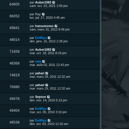
n
D
par
Auber1083
V
64605
i
e
sam. oct. 23, 2021 1:59 pm
e
e
r
r
u
n
D
par
Ray
s
m
V
66052
i
e
lun. juil. 27, 2020 4:45 am
e
e
e
r
s
r
u
n
s
D
par
hatsumomo
s
m
V
49841
i
a
e
sam. mars 31, 2012 9:46 pm
e
e
e
g
r
s
r
u
e
n
s
D
par
EvilRyu
s
m
V
48014
i
a
e
dim. janv. 15, 2012 2:28 pm
e
e
e
g
r
s
r
u
e
n
s
D
par
Auber1083
s
m
V
71658
i
a
e
mar. oct. 18, 2011 8:19 pm
e
e
e
g
r
s
r
u
e
n
s
D
par
veja
s
m
V
48368
i
a
e
mar. août 02, 2011 12:43 pm
e
e
e
g
r
s
r
u
e
n
s
D
par
yahari
s
m
V
74819
i
a
e
mar. mars 29, 2011 12:32 am
e
e
e
g
r
s
r
u
e
n
s
D
par
yahari
s
m
V
76880
i
a
e
mar. mars 29, 2011 12:32 am
e
e
e
g
r
s
r
u
e
n
s
D
par
Septon
s
m
V
49478
i
a
e
dim. nov. 14, 2010 5:13 pm
e
e
e
g
r
s
r
u
e
n
s
D
par
EvilRyu
s
m
V
49404
i
a
e
mar. oct. 05, 2010 3:10 pm
e
e
e
g
r
s
r
u
e
n
s
D
par
EvilRyu
s
m
V
48538
i
a
e
dim. oct. 03, 2010 12:16 am
e
e
e
g
r
s
r