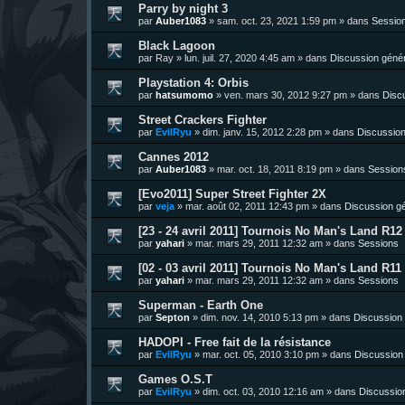
Parry by night 3
par
Auber1083
»
sam. oct. 23, 2021 1:59 pm
» dans
Sessio
Black Lagoon
par
Ray
»
lun. juil. 27, 2020 4:45 am
» dans
Discussion géné
Playstation 4: Orbis
par
hatsumomo
»
ven. mars 30, 2012 9:27 pm
» dans
Disc
Street Crackers Fighter
par
EvilRyu
»
dim. janv. 15, 2012 2:28 pm
» dans
Discussion
Cannes 2012
par
Auber1083
»
mar. oct. 18, 2011 8:19 pm
» dans
Session
[Evo2011] Super Street Fighter 2X
par
veja
»
mar. août 02, 2011 12:43 pm
» dans
Discussion g
[23 - 24 avril 2011] Tournois No Man's Land R12 
par
yahari
»
mar. mars 29, 2011 12:32 am
» dans
Sessions
[02 - 03 avril 2011] Tournois No Man's Land R11 
par
yahari
»
mar. mars 29, 2011 12:32 am
» dans
Sessions
Superman - Earth One
par
Septon
»
dim. nov. 14, 2010 5:13 pm
» dans
Discussion
HADOPI - Free fait de la résistance
par
EvilRyu
»
mar. oct. 05, 2010 3:10 pm
» dans
Discussion
Games O.S.T
par
EvilRyu
»
dim. oct. 03, 2010 12:16 am
» dans
Discussio