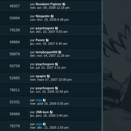
r
u
e
n
s
D
par
Resident Fighter
s
m
V
49357
i
a
e
mer. avr. 09, 2008 12:18 pm
e
e
e
g
r
s
r
u
e
n
s
D
par
Ninjardin
s
m
V
50894
i
a
e
ven. févr. 29, 2008 8:48 pm
e
e
e
g
r
s
r
u
e
n
s
D
par
psychogore
s
m
V
79156
i
a
e
lun. déc. 10, 2007 9:50 am
e
e
e
g
r
s
r
u
e
n
s
D
par
Fenrir
s
m
V
49884
i
a
e
jeu. nov. 29, 2007 6:40 am
e
e
e
g
r
s
r
u
e
n
s
D
par
terrybogard94
s
m
V
50879
i
a
e
dim. nov. 04, 2007 11:26 am
e
e
e
g
r
s
r
u
e
n
s
D
par
psychogore
s
m
V
50759
i
a
e
lun. juil. 02, 2007 5:31 pm
e
e
e
g
r
s
r
u
e
n
s
D
par
xpapis
s
m
V
52665
i
a
e
mer. mars 07, 2007 10:08 pm
e
e
e
g
r
s
r
u
e
n
s
D
par
psychogore
s
m
V
78011
i
a
e
lun. oct. 16, 2006 10:45 pm
e
e
e
g
r
s
r
u
e
n
s
D
par
veja
s
m
V
52331
i
a
e
mer. août 16, 2006 5:55 pm
e
e
e
g
r
s
r
u
e
n
s
D
par
JSB-kun
s
m
V
56966
i
a
e
jeu. janv. 26, 2006 3:40 pm
e
e
e
g
r
s
r
u
e
n
s
D
par
veja
s
m
V
76278
i
a
e
mer. déc. 21, 2005 1:55 pm
e
e
e
g
r