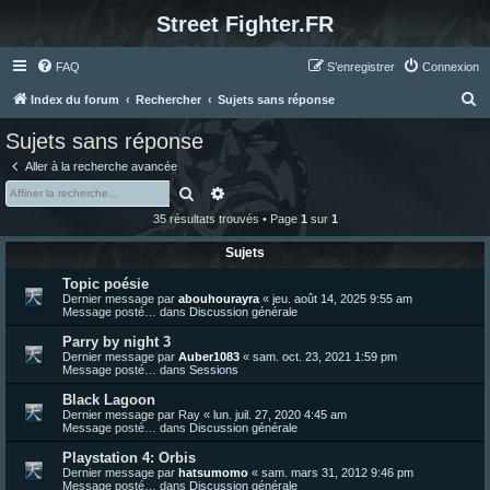
Street Fighter.FR
FAQ
S’enregistrer
Connexion
R
Index du forum
Rechercher
Sujets sans réponse
e
Sujets sans réponse
c
Aller à la recherche avancée
h
Rechercher
Recherche avancée
e
35 résultats trouvés • Page
1
sur
1
r
Sujets
c
Topic poésie
h
Dernier message par
abouhourayra
«
jeu. août 14, 2025 9:55 am
e
Message posté… dans
Discussion générale
r
Parry by night 3
Dernier message par
Auber1083
«
sam. oct. 23, 2021 1:59 pm
Message posté… dans
Sessions
Black Lagoon
Dernier message par
Ray
«
lun. juil. 27, 2020 4:45 am
Message posté… dans
Discussion générale
Playstation 4: Orbis
Dernier message par
hatsumomo
«
sam. mars 31, 2012 9:46 pm
Message posté… dans
Discussion générale