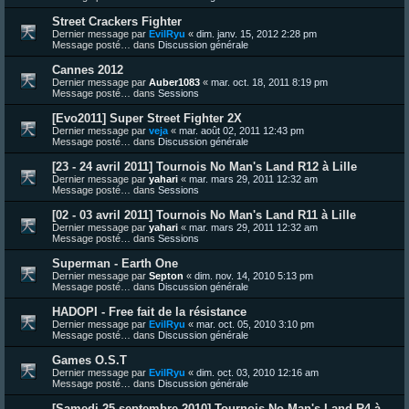
Street Crackers Fighter
Dernier message par
EvilRyu
«
dim. janv. 15, 2012 2:28 pm
Message posté… dans
Discussion générale
Cannes 2012
Dernier message par
Auber1083
«
mar. oct. 18, 2011 8:19 pm
Message posté… dans
Sessions
[Evo2011] Super Street Fighter 2X
Dernier message par
veja
«
mar. août 02, 2011 12:43 pm
Message posté… dans
Discussion générale
[23 - 24 avril 2011] Tournois No Man's Land R12 à Lille
Dernier message par
yahari
«
mar. mars 29, 2011 12:32 am
Message posté… dans
Sessions
[02 - 03 avril 2011] Tournois No Man's Land R11 à Lille
Dernier message par
yahari
«
mar. mars 29, 2011 12:32 am
Message posté… dans
Sessions
Superman - Earth One
Dernier message par
Septon
«
dim. nov. 14, 2010 5:13 pm
Message posté… dans
Discussion générale
HADOPI - Free fait de la résistance
Dernier message par
EvilRyu
«
mar. oct. 05, 2010 3:10 pm
Message posté… dans
Discussion générale
Games O.S.T
Dernier message par
EvilRyu
«
dim. oct. 03, 2010 12:16 am
Message posté… dans
Discussion générale
[Samedi 25 septembre 2010] Tournois No Man's Land R4 à