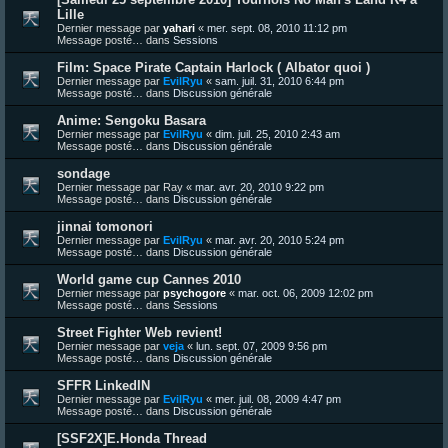
Lille
Dernier message par
yahari
«
mer. sept. 08, 2010 11:12 pm
Message posté… dans
Sessions
Film: Space Pirate Captain Harlock ( Albator quoi )
Dernier message par
EvilRyu
«
sam. juil. 31, 2010 6:44 pm
Message posté… dans
Discussion générale
Anime: Sengoku Basara
Dernier message par
EvilRyu
«
dim. juil. 25, 2010 2:43 am
Message posté… dans
Discussion générale
sondage
Dernier message par
Ray
«
mar. avr. 20, 2010 9:22 pm
Message posté… dans
Discussion générale
jinnai tomonori
Dernier message par
EvilRyu
«
mar. avr. 20, 2010 5:24 pm
Message posté… dans
Discussion générale
World game cup Cannes 2010
Dernier message par
psychogore
«
mar. oct. 06, 2009 12:02 pm
Message posté… dans
Sessions
Street Fighter Web revient!
Dernier message par
veja
«
lun. sept. 07, 2009 9:56 pm
Message posté… dans
Discussion générale
SFFR LinkedIN
Dernier message par
EvilRyu
«
mer. juil. 08, 2009 4:47 pm
Message posté… dans
Discussion générale
[SSF2X]E.Honda Thread