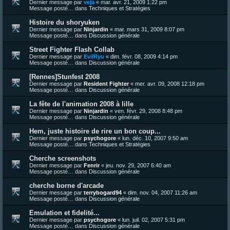
Dernier message par
veja
«
mar. avr. 21, 2009 1:22 pm
Message posté… dans
Techniques et Stratégies
Histoire du shoryuken
Dernier message par
Ninjardin
«
mar. mars 31, 2009 8:07 pm
Message posté… dans
Discussion générale
Street Fighter Flash Collab
Dernier message par
EvilRyu
«
dim. févr. 08, 2009 4:14 pm
Message posté… dans
Discussion générale
[Rennes]Stunfest 2008
Dernier message par
Resident Fighter
«
mer. avr. 09, 2008 12:18 pm
Message posté… dans
Discussion générale
La fête de l'animation 2008 à lille
Dernier message par
Ninjardin
«
ven. févr. 29, 2008 8:48 pm
Message posté… dans
Discussion générale
Hem, juste histoire de rire un bon coup...
Dernier message par
psychogore
«
lun. déc. 10, 2007 9:50 am
Message posté… dans
Techniques et Stratégies
Cherche screenshots
Dernier message par
Fenrir
«
jeu. nov. 29, 2007 6:40 am
Message posté… dans
Discussion générale
cherche borne d'arcade
Dernier message par
terrybogard94
«
dim. nov. 04, 2007 11:26 am
Message posté… dans
Discussion générale
Emulation et fidelité...
Dernier message par
psychogore
«
lun. juil. 02, 2007 5:31 pm
Message posté… dans
Discussion générale