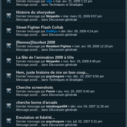
Dernier message par
veja
«
mar. avr. 21, 2009 1:22 pm
Message posté… dans
Techniques et Stratégies
Histoire du shoryuken
Dernier message par
Ninjardin
«
mar. mars 31, 2009 8:07 pm
Message posté… dans
Discussion générale
Street Fighter Flash Collab
Dernier message par
EvilRyu
«
dim. févr. 08, 2009 4:14 pm
Message posté… dans
Discussion générale
[Rennes]Stunfest 2008
Dernier message par
Resident Fighter
«
mer. avr. 09, 2008 12:18 pm
Message posté… dans
Discussion générale
La fête de l'animation 2008 à lille
Dernier message par
Ninjardin
«
ven. févr. 29, 2008 8:48 pm
Message posté… dans
Discussion générale
Hem, juste histoire de rire un bon coup...
Dernier message par
psychogore
«
lun. déc. 10, 2007 9:50 am
Message posté… dans
Techniques et Stratégies
Cherche screenshots
Dernier message par
Fenrir
«
jeu. nov. 29, 2007 6:40 am
Message posté… dans
Discussion générale
cherche borne d'arcade
Dernier message par
terrybogard94
«
dim. nov. 04, 2007 11:26 am
Message posté… dans
Discussion générale
Emulation et fidelité...
Dernier message par
psychogore
«
lun. juil. 02, 2007 5:31 pm
Message posté… dans
Discussion générale