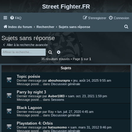
Street Fighter.FR
FAQ
S’enregistrer
Connexion
R
Index du forum
Rechercher
Sujets sans réponse
e
Sujets sans réponse
c
Aller à la recherche avancée
h
Rechercher
Recherche avancée
e
35 résultats trouvés • Page
1
sur
1
r
Sujets
c
Topic poésie
h
Dernier message par
abouhourayra
«
jeu. août 14, 2025 9:55 am
e
Message posté… dans
Discussion générale
r
Parry by night 3
Dernier message par
Auber1083
«
sam. oct. 23, 2021 1:59 pm
Message posté… dans
Sessions
Black Lagoon
Dernier message par
Ray
«
lun. juil. 27, 2020 4:45 am
Message posté… dans
Discussion générale
Playstation 4: Orbis
Dernier message par
hatsumomo
«
sam. mars 31, 2012 9:46 pm
Message posté… dans
Discussion générale