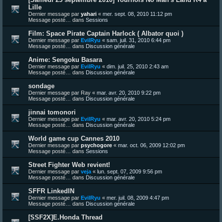
Lille
Dernier message par
yahari
«
mer. sept. 08, 2010 11:12 pm
Message posté… dans
Sessions
Film: Space Pirate Captain Harlock ( Albator quoi )
Dernier message par
EvilRyu
«
sam. juil. 31, 2010 6:44 pm
Message posté… dans
Discussion générale
Anime: Sengoku Basara
Dernier message par
EvilRyu
«
dim. juil. 25, 2010 2:43 am
Message posté… dans
Discussion générale
sondage
Dernier message par
Ray
«
mar. avr. 20, 2010 9:22 pm
Message posté… dans
Discussion générale
jinnai tomonori
Dernier message par
EvilRyu
«
mar. avr. 20, 2010 5:24 pm
Message posté… dans
Discussion générale
World game cup Cannes 2010
Dernier message par
psychogore
«
mar. oct. 06, 2009 12:02 pm
Message posté… dans
Sessions
Street Fighter Web revient!
Dernier message par
veja
«
lun. sept. 07, 2009 9:56 pm
Message posté… dans
Discussion générale
SFFR LinkedIN
Dernier message par
EvilRyu
«
mer. juil. 08, 2009 4:47 pm
Message posté… dans
Discussion générale
[SSF2X]E.Honda Thread