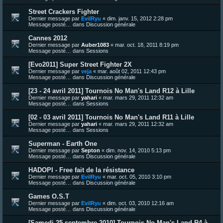
Street Crackers Fighter
Dernier message par
EvilRyu
«
dim. janv. 15, 2012 2:28 pm
Message posté… dans
Discussion générale
Cannes 2012
Dernier message par
Auber1083
«
mar. oct. 18, 2011 8:19 pm
Message posté… dans
Sessions
[Evo2011] Super Street Fighter 2X
Dernier message par
veja
«
mar. août 02, 2011 12:43 pm
Message posté… dans
Discussion générale
[23 - 24 avril 2011] Tournois No Man's Land R12 à Lille
Dernier message par
yahari
«
mar. mars 29, 2011 12:32 am
Message posté… dans
Sessions
[02 - 03 avril 2011] Tournois No Man's Land R11 à Lille
Dernier message par
yahari
«
mar. mars 29, 2011 12:32 am
Message posté… dans
Sessions
Superman - Earth One
Dernier message par
Septon
«
dim. nov. 14, 2010 5:13 pm
Message posté… dans
Discussion générale
HADOPI - Free fait de la résistance
Dernier message par
EvilRyu
«
mar. oct. 05, 2010 3:10 pm
Message posté… dans
Discussion générale
Games O.S.T
Dernier message par
EvilRyu
«
dim. oct. 03, 2010 12:16 am
Message posté… dans
Discussion générale
[Samedi 25 septembre 2010] Tournois No Man's Land R4 à