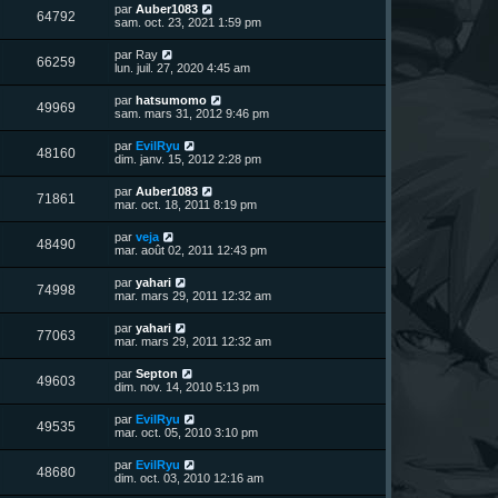
n
D
par
Auber1083
V
64792
i
e
sam. oct. 23, 2021 1:59 pm
e
e
r
r
u
n
D
par
Ray
s
m
V
66259
i
e
lun. juil. 27, 2020 4:45 am
e
e
e
r
s
r
u
n
s
D
par
hatsumomo
s
m
V
49969
i
a
e
sam. mars 31, 2012 9:46 pm
e
e
e
g
r
s
r
u
e
n
s
D
par
EvilRyu
s
m
V
48160
i
a
e
dim. janv. 15, 2012 2:28 pm
e
e
e
g
r
s
r
u
e
n
s
D
par
Auber1083
s
m
V
71861
i
a
e
mar. oct. 18, 2011 8:19 pm
e
e
e
g
r
s
r
u
e
n
s
D
par
veja
s
m
V
48490
i
a
e
mar. août 02, 2011 12:43 pm
e
e
e
g
r
s
r
u
e
n
s
D
par
yahari
s
m
V
74998
i
a
e
mar. mars 29, 2011 12:32 am
e
e
e
g
r
s
r
u
e
n
s
D
par
yahari
s
m
V
77063
i
a
e
mar. mars 29, 2011 12:32 am
e
e
e
g
r
s
r
u
e
n
s
D
par
Septon
s
m
V
49603
i
a
e
dim. nov. 14, 2010 5:13 pm
e
e
e
g
r
s
r
u
e
n
s
D
par
EvilRyu
s
m
V
49535
i
a
e
mar. oct. 05, 2010 3:10 pm
e
e
e
g
r
s
r
u
e
n
s
D
par
EvilRyu
s
m
V
48680
i
a
e
dim. oct. 03, 2010 12:16 am
e
e
e
g
r
s
r