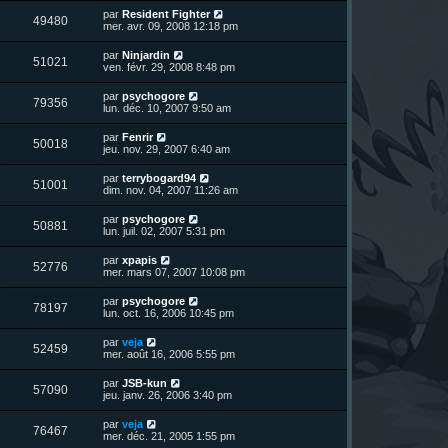
r
u
e
n
s
D
par
Resident Fighter
s
m
V
49480
i
a
e
mer. avr. 09, 2008 12:18 pm
e
e
e
g
r
s
r
u
e
n
s
D
par
Ninjardin
s
m
V
51021
i
a
e
ven. févr. 29, 2008 8:48 pm
e
e
e
g
r
s
r
u
e
n
s
D
par
psychogore
s
m
V
79356
i
a
e
lun. déc. 10, 2007 9:50 am
e
e
e
g
r
s
r
u
e
n
s
D
par
Fenrir
s
m
V
50018
i
a
e
jeu. nov. 29, 2007 6:40 am
e
e
e
g
r
s
r
u
e
n
s
D
par
terrybogard94
s
m
V
51001
i
a
e
dim. nov. 04, 2007 11:26 am
e
e
e
g
r
s
r
u
e
n
s
D
par
psychogore
s
m
V
50881
i
a
e
lun. juil. 02, 2007 5:31 pm
e
e
e
g
r
s
r
u
e
n
s
D
par
xpapis
s
m
V
52776
i
a
e
mer. mars 07, 2007 10:08 pm
e
e
e
g
r
s
r
u
e
n
s
D
par
psychogore
s
m
V
78197
i
a
e
lun. oct. 16, 2006 10:45 pm
e
e
e
g
r
s
r
u
e
n
s
D
par
veja
s
m
V
52459
i
a
e
mer. août 16, 2006 5:55 pm
e
e
e
g
r
s
r
u
e
n
s
D
par
JSB-kun
s
m
V
57090
i
a
e
jeu. janv. 26, 2006 3:40 pm
e
e
e
g
r
s
r
u
e
n
s
D
par
veja
s
m
V
76467
i
a
e
mer. déc. 21, 2005 1:55 pm
e
e
e
g
r