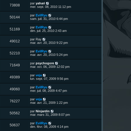
u
e
n
s
D
par
yahari
s
m
V
73808
i
a
e
mer. sept. 08, 2010 11:12 pm
e
e
e
g
r
s
r
u
e
n
s
D
par
EvilRyu
s
m
V
50144
i
a
e
sam. juil. 31, 2010 6:44 pm
e
e
e
g
r
s
r
u
e
n
s
D
par
EvilRyu
s
m
V
51169
i
a
e
dim. juil. 25, 2010 2:43 am
e
e
e
g
r
s
r
u
e
n
s
D
par
Ray
s
m
V
49012
i
a
e
mar. avr. 20, 2010 9:22 pm
e
e
e
g
r
s
r
u
e
n
s
D
par
EvilRyu
s
m
V
52210
i
a
e
mar. avr. 20, 2010 5:24 pm
e
e
e
g
r
s
r
u
e
n
s
D
par
psychogore
s
m
V
71649
i
a
e
mar. oct. 06, 2009 12:02 pm
e
e
e
g
r
s
r
u
e
n
s
D
par
veja
s
m
V
49389
i
a
e
lun. sept. 07, 2009 9:56 pm
e
e
e
g
r
s
r
u
e
n
s
D
par
EvilRyu
s
m
V
49060
i
a
e
mer. juil. 08, 2009 4:47 pm
e
e
e
g
r
s
r
u
e
n
s
D
par
veja
s
m
V
76227
i
a
e
mar. avr. 21, 2009 1:22 pm
e
e
e
g
r
s
r
u
e
n
s
D
par
Ninjardin
s
m
V
50562
i
a
e
mar. mars 31, 2009 8:07 pm
e
e
e
g
r
s
r
u
e
n
s
D
par
EvilRyu
s
m
V
50637
i
a
e
dim. févr. 08, 2009 4:14 pm
e
e
e
g
r
s