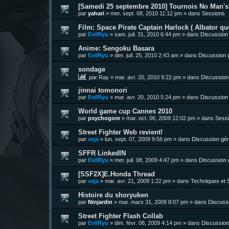
[Samedi 25 septembre 2010] Tournois No Man's 
par
yahari
»
mer. sept. 08, 2010 11:12 pm
» dans
Sessions
Film: Space Pirate Captain Harlock ( Albator quo
par
EvilRyu
»
sam. juil. 31, 2010 6:44 pm
» dans
Discussion
Anime: Sengoku Basara
par
EvilRyu
»
dim. juil. 25, 2010 2:43 am
» dans
Discussion 
sondage
par
Ray
»
mar. avr. 20, 2010 9:22 pm
» dans
Discussion
jinnai tomonori
par
EvilRyu
»
mar. avr. 20, 2010 5:24 pm
» dans
Discussion
World game cup Cannes 2010
par
psychogore
»
mar. oct. 06, 2009 12:02 pm
» dans
Sess
Street Fighter Web revient!
par
veja
»
lun. sept. 07, 2009 9:56 pm
» dans
Discussion gén
SFFR LinkedIN
par
EvilRyu
»
mer. juil. 08, 2009 4:47 pm
» dans
Discussion 
[SSF2X]E.Honda Thread
par
veja
»
mar. avr. 21, 2009 1:22 pm
» dans
Techniques et S
Histoire du shoryuken
par
Ninjardin
»
mar. mars 31, 2009 8:07 pm
» dans
Discuss
Street Fighter Flash Collab
par
EvilRyu
»
dim. févr. 08, 2009 4:14 pm
» dans
Discussion