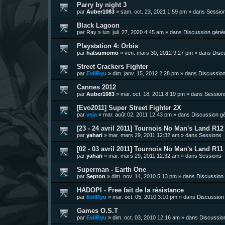
Parry by night 3
par
Auber1083
»
sam. oct. 23, 2021 1:59 pm
» dans
Sessio
Black Lagoon
par
Ray
»
lun. juil. 27, 2020 4:45 am
» dans
Discussion géné
Playstation 4: Orbis
par
hatsumomo
»
ven. mars 30, 2012 9:27 pm
» dans
Disc
Street Crackers Fighter
par
EvilRyu
»
dim. janv. 15, 2012 2:28 pm
» dans
Discussion
Cannes 2012
par
Auber1083
»
mar. oct. 18, 2011 8:19 pm
» dans
Session
[Evo2011] Super Street Fighter 2X
par
veja
»
mar. août 02, 2011 12:43 pm
» dans
Discussion g
[23 - 24 avril 2011] Tournois No Man's Land R12 
par
yahari
»
mar. mars 29, 2011 12:32 am
» dans
Sessions
[02 - 03 avril 2011] Tournois No Man's Land R11 
par
yahari
»
mar. mars 29, 2011 12:32 am
» dans
Sessions
Superman - Earth One
par
Septon
»
dim. nov. 14, 2010 5:13 pm
» dans
Discussion
HADOPI - Free fait de la résistance
par
EvilRyu
»
mar. oct. 05, 2010 3:10 pm
» dans
Discussion
Games O.S.T
par
EvilRyu
»
dim. oct. 03, 2010 12:16 am
» dans
Discussio