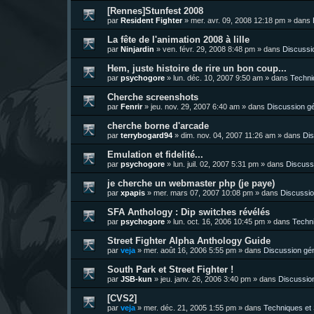
[Rennes]Stunfest 2008
par
Resident Fighter
»
mer. avr. 09, 2008 12:18 pm
» dans
La fête de l'animation 2008 à lille
par
Ninjardin
»
ven. févr. 29, 2008 8:48 pm
» dans
Discussi
Hem, juste histoire de rire un bon coup...
par
psychogore
»
lun. déc. 10, 2007 9:50 am
» dans
Techni
Cherche screenshots
par
Fenrir
»
jeu. nov. 29, 2007 6:40 am
» dans
Discussion g
cherche borne d'arcade
par
terrybogard94
»
dim. nov. 04, 2007 11:26 am
» dans
Dis
Emulation et fidelité...
par
psychogore
»
lun. juil. 02, 2007 5:31 pm
» dans
Discuss
je cherche un webmaster php (je paye)
par
xpapis
»
mer. mars 07, 2007 10:08 pm
» dans
Discussio
SFA Anthology : Dip switches révélés
par
psychogore
»
lun. oct. 16, 2006 10:45 pm
» dans
Techni
Street Fighter Alpha Anthology Guide
par
veja
»
mer. août 16, 2006 5:55 pm
» dans
Discussion gé
South Park et Street Fighter !
par
JSB-kun
»
jeu. janv. 26, 2006 3:40 pm
» dans
Discussio
[CVS2]
par
veja
»
mer. déc. 21, 2005 1:55 pm
» dans
Techniques et 