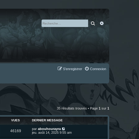
Rechercher
Recherche avan
S’enregistrer
Connexion
35 résultats trouvés • Page
1
sur
1
VUES
DERNIER MESSAGE
D
par
abouhourayra
V
46169
e
jeu. août 14, 2025 9:55 am
r
u