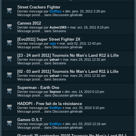
Street Crackers Fighter
Dernier message par
EvilRyu
«
dim. janv. 15, 2012 2:28 pm
Message posté… dans
Discussion générale
Cannes 2012
Dernier message par
Auber1083
«
mar. oct. 18, 2011 8:19 pm
Message posté… dans
Sessions
[Evo2011] Super Street Fighter 2X
Dernier message par
veja
«
mar. août 02, 2011 12:43 pm
Message posté… dans
Discussion générale
[23 - 24 avril 2011] Tournois No Man's Land R12 à Lille
Dernier message par
yahari
«
mar. mars 29, 2011 12:32 am
Message posté… dans
Sessions
[02 - 03 avril 2011] Tournois No Man's Land R11 à Lille
Dernier message par
yahari
«
mar. mars 29, 2011 12:32 am
Message posté… dans
Sessions
Superman - Earth One
Dernier message par
Septon
«
dim. nov. 14, 2010 5:13 pm
Message posté… dans
Discussion générale
HADOPI - Free fait de la résistance
Dernier message par
EvilRyu
«
mar. oct. 05, 2010 3:10 pm
Message posté… dans
Discussion générale
Games O.S.T
Dernier message par
EvilRyu
«
dim. oct. 03, 2010 12:16 am
Message posté… dans
Discussion générale
[Samedi 25 septembre 2010] Tournois No Man's Land R4 à