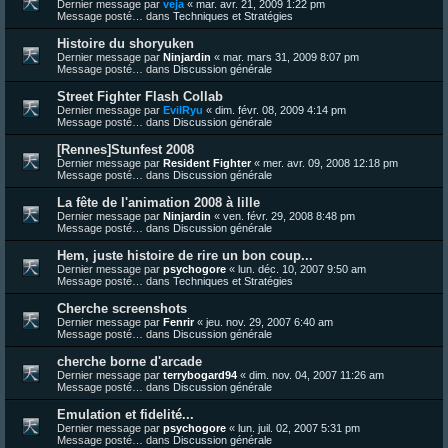
Dernier message par
veja
«
mar. avr. 21, 2009 1:22 pm
Message posté… dans
Techniques et Stratégies
Histoire du shoryuken
Dernier message par
Ninjardin
«
mar. mars 31, 2009 8:07 pm
Message posté… dans
Discussion générale
Street Fighter Flash Collab
Dernier message par
EvilRyu
«
dim. févr. 08, 2009 4:14 pm
Message posté… dans
Discussion générale
[Rennes]Stunfest 2008
Dernier message par
Resident Fighter
«
mer. avr. 09, 2008 12:18 pm
Message posté… dans
Discussion générale
La fête de l'animation 2008 à lille
Dernier message par
Ninjardin
«
ven. févr. 29, 2008 8:48 pm
Message posté… dans
Discussion générale
Hem, juste histoire de rire un bon coup...
Dernier message par
psychogore
«
lun. déc. 10, 2007 9:50 am
Message posté… dans
Techniques et Stratégies
Cherche screenshots
Dernier message par
Fenrir
«
jeu. nov. 29, 2007 6:40 am
Message posté… dans
Discussion générale
cherche borne d'arcade
Dernier message par
terrybogard94
«
dim. nov. 04, 2007 11:26 am
Message posté… dans
Discussion générale
Emulation et fidelité...
Dernier message par
psychogore
«
lun. juil. 02, 2007 5:31 pm
Message posté… dans
Discussion générale