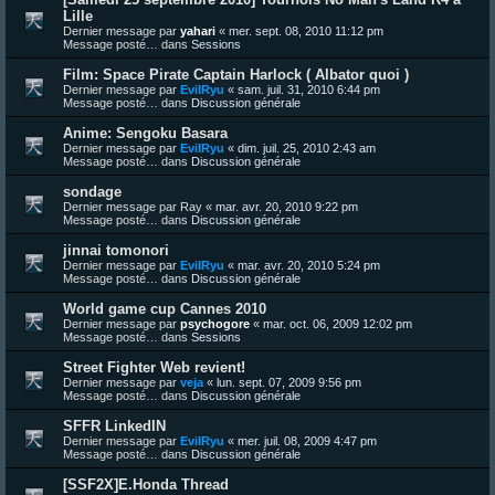
Lille
Dernier message par
yahari
«
mer. sept. 08, 2010 11:12 pm
Message posté… dans
Sessions
Film: Space Pirate Captain Harlock ( Albator quoi )
Dernier message par
EvilRyu
«
sam. juil. 31, 2010 6:44 pm
Message posté… dans
Discussion générale
Anime: Sengoku Basara
Dernier message par
EvilRyu
«
dim. juil. 25, 2010 2:43 am
Message posté… dans
Discussion générale
sondage
Dernier message par
Ray
«
mar. avr. 20, 2010 9:22 pm
Message posté… dans
Discussion générale
jinnai tomonori
Dernier message par
EvilRyu
«
mar. avr. 20, 2010 5:24 pm
Message posté… dans
Discussion générale
World game cup Cannes 2010
Dernier message par
psychogore
«
mar. oct. 06, 2009 12:02 pm
Message posté… dans
Sessions
Street Fighter Web revient!
Dernier message par
veja
«
lun. sept. 07, 2009 9:56 pm
Message posté… dans
Discussion générale
SFFR LinkedIN
Dernier message par
EvilRyu
«
mer. juil. 08, 2009 4:47 pm
Message posté… dans
Discussion générale
[SSF2X]E.Honda Thread