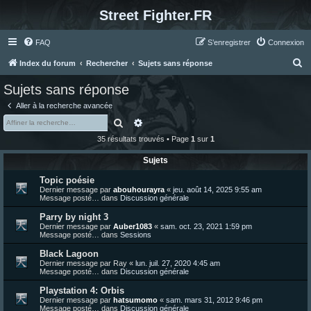
Street Fighter.FR
FAQ
S’enregistrer
Connexion
R
Index du forum
Rechercher
Sujets sans réponse
e
Sujets sans réponse
c
Aller à la recherche avancée
h
Rechercher
Recherche avancée
e
35 résultats trouvés • Page
1
sur
1
r
Sujets
c
Topic poésie
h
Dernier message par
abouhourayra
«
jeu. août 14, 2025 9:55 am
e
Message posté… dans
Discussion générale
r
Parry by night 3
Dernier message par
Auber1083
«
sam. oct. 23, 2021 1:59 pm
Message posté… dans
Sessions
Black Lagoon
Dernier message par
Ray
«
lun. juil. 27, 2020 4:45 am
Message posté… dans
Discussion générale
Playstation 4: Orbis
Dernier message par
hatsumomo
«
sam. mars 31, 2012 9:46 pm
Message posté… dans
Discussion générale