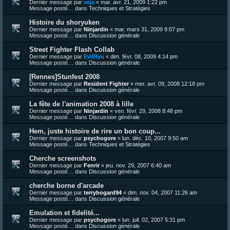
Dernier message par
veja
«
mar. avr. 21, 2009 1:22 pm
Message posté… dans
Techniques et Stratégies
Histoire du shoryuken
Dernier message par
Ninjardin
«
mar. mars 31, 2009 8:07 pm
Message posté… dans
Discussion générale
Street Fighter Flash Collab
Dernier message par
EvilRyu
«
dim. févr. 08, 2009 4:14 pm
Message posté… dans
Discussion générale
[Rennes]Stunfest 2008
Dernier message par
Resident Fighter
«
mer. avr. 09, 2008 12:18 pm
Message posté… dans
Discussion générale
La fête de l'animation 2008 à lille
Dernier message par
Ninjardin
«
ven. févr. 29, 2008 8:48 pm
Message posté… dans
Discussion générale
Hem, juste histoire de rire un bon coup...
Dernier message par
psychogore
«
lun. déc. 10, 2007 9:50 am
Message posté… dans
Techniques et Stratégies
Cherche screenshots
Dernier message par
Fenrir
«
jeu. nov. 29, 2007 6:40 am
Message posté… dans
Discussion générale
cherche borne d'arcade
Dernier message par
terrybogard94
«
dim. nov. 04, 2007 11:26 am
Message posté… dans
Discussion générale
Emulation et fidelité...
Dernier message par
psychogore
«
lun. juil. 02, 2007 5:31 pm
Message posté… dans
Discussion générale