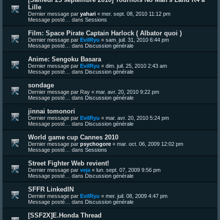
Lille
Dernier message par
yahari
«
mer. sept. 08, 2010 11:12 pm
Message posté… dans
Sessions
Film: Space Pirate Captain Harlock ( Albator quoi )
Dernier message par
EvilRyu
«
sam. juil. 31, 2010 6:44 pm
Message posté… dans
Discussion générale
Anime: Sengoku Basara
Dernier message par
EvilRyu
«
dim. juil. 25, 2010 2:43 am
Message posté… dans
Discussion générale
sondage
Dernier message par
Ray
«
mar. avr. 20, 2010 9:22 pm
Message posté… dans
Discussion générale
jinnai tomonori
Dernier message par
EvilRyu
«
mar. avr. 20, 2010 5:24 pm
Message posté… dans
Discussion générale
World game cup Cannes 2010
Dernier message par
psychogore
«
mar. oct. 06, 2009 12:02 pm
Message posté… dans
Sessions
Street Fighter Web revient!
Dernier message par
veja
«
lun. sept. 07, 2009 9:56 pm
Message posté… dans
Discussion générale
SFFR LinkedIN
Dernier message par
EvilRyu
«
mer. juil. 08, 2009 4:47 pm
Message posté… dans
Discussion générale
[SSF2X]E.Honda Thread