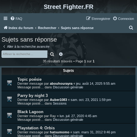
Street Fighter.FR
FAQ
S’enregistrer
Connexion
R
Index du forum
Rechercher
Sujets sans réponse
e
Sujets sans réponse
c
Aller à la recherche avancée
h
Rechercher
Recherche avancée
e
35 résultats trouvés • Page
1
sur
1
r
Sujets
c
Topic poésie
h
Dernier message par
abouhourayra
«
jeu. août 14, 2025 9:55 am
e
Message posté… dans
Discussion générale
r
Parry by night 3
Dernier message par
Auber1083
«
sam. oct. 23, 2021 1:59 pm
Message posté… dans
Sessions
Black Lagoon
Dernier message par
Ray
«
lun. juil. 27, 2020 4:45 am
Message posté… dans
Discussion générale
Playstation 4: Orbis
Dernier message par
hatsumomo
«
sam. mars 31, 2012 9:46 pm
Message posté… dans
Discussion générale