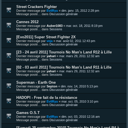
Street Crackers Fighter
Dernier message par
EvilRyu
«
dim. janv. 15, 2012 2:28 pm
Message posté… dans
Discussion générale
Cannes 2012
Dernier message par
Auber1083
«
mar. oct. 18, 2011 8:19 pm
Message posté… dans
Sessions
[Evo2011] Super Street Fighter 2X
Dernier message par
veja
«
mar. août 02, 2011 12:43 pm
Message posté… dans
Discussion générale
[23 - 24 avril 2011] Tournois No Man's Land R12 à Lille
Dernier message par
yahari
«
mar. mars 29, 2011 12:32 am
Message posté… dans
Sessions
[02 - 03 avril 2011] Tournois No Man's Land R11 à Lille
Dernier message par
yahari
«
mar. mars 29, 2011 12:32 am
Message posté… dans
Sessions
Superman - Earth One
Dernier message par
Septon
«
dim. nov. 14, 2010 5:13 pm
Message posté… dans
Discussion générale
HADOPI - Free fait de la résistance
Dernier message par
EvilRyu
«
mar. oct. 05, 2010 3:10 pm
Message posté… dans
Discussion générale
Games O.S.T
Dernier message par
EvilRyu
«
dim. oct. 03, 2010 12:16 am
Message posté… dans
Discussion générale
[Samedi 25 septembre 2010] Tournois No Man's Land R4 à