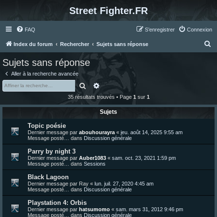
Street Fighter.FR
FAQ
S’enregistrer
Connexion
R
Index du forum
Rechercher
Sujets sans réponse
e
Sujets sans réponse
c
Aller à la recherche avancée
h
Rechercher
Recherche avancée
e
35 résultats trouvés • Page
1
sur
1
r
Sujets
c
Topic poésie
h
Dernier message par
abouhourayra
«
jeu. août 14, 2025 9:55 am
e
Message posté… dans
Discussion générale
r
Parry by night 3
Dernier message par
Auber1083
«
sam. oct. 23, 2021 1:59 pm
Message posté… dans
Sessions
Black Lagoon
Dernier message par
Ray
«
lun. juil. 27, 2020 4:45 am
Message posté… dans
Discussion générale
Playstation 4: Orbis
Dernier message par
hatsumomo
«
sam. mars 31, 2012 9:46 pm
Message posté… dans
Discussion générale