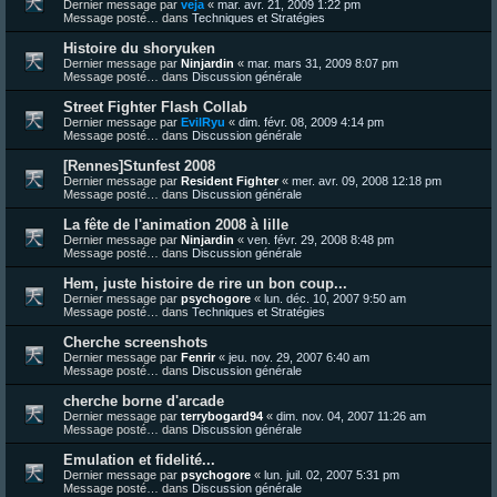
Dernier message par
veja
«
mar. avr. 21, 2009 1:22 pm
Message posté… dans
Techniques et Stratégies
Histoire du shoryuken
Dernier message par
Ninjardin
«
mar. mars 31, 2009 8:07 pm
Message posté… dans
Discussion générale
Street Fighter Flash Collab
Dernier message par
EvilRyu
«
dim. févr. 08, 2009 4:14 pm
Message posté… dans
Discussion générale
[Rennes]Stunfest 2008
Dernier message par
Resident Fighter
«
mer. avr. 09, 2008 12:18 pm
Message posté… dans
Discussion générale
La fête de l'animation 2008 à lille
Dernier message par
Ninjardin
«
ven. févr. 29, 2008 8:48 pm
Message posté… dans
Discussion générale
Hem, juste histoire de rire un bon coup...
Dernier message par
psychogore
«
lun. déc. 10, 2007 9:50 am
Message posté… dans
Techniques et Stratégies
Cherche screenshots
Dernier message par
Fenrir
«
jeu. nov. 29, 2007 6:40 am
Message posté… dans
Discussion générale
cherche borne d'arcade
Dernier message par
terrybogard94
«
dim. nov. 04, 2007 11:26 am
Message posté… dans
Discussion générale
Emulation et fidelité...
Dernier message par
psychogore
«
lun. juil. 02, 2007 5:31 pm
Message posté… dans
Discussion générale