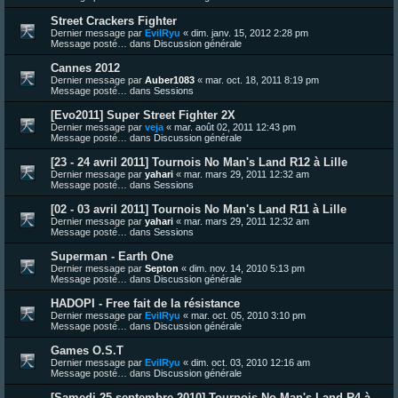
Street Crackers Fighter
Dernier message par
EvilRyu
«
dim. janv. 15, 2012 2:28 pm
Message posté… dans
Discussion générale
Cannes 2012
Dernier message par
Auber1083
«
mar. oct. 18, 2011 8:19 pm
Message posté… dans
Sessions
[Evo2011] Super Street Fighter 2X
Dernier message par
veja
«
mar. août 02, 2011 12:43 pm
Message posté… dans
Discussion générale
[23 - 24 avril 2011] Tournois No Man's Land R12 à Lille
Dernier message par
yahari
«
mar. mars 29, 2011 12:32 am
Message posté… dans
Sessions
[02 - 03 avril 2011] Tournois No Man's Land R11 à Lille
Dernier message par
yahari
«
mar. mars 29, 2011 12:32 am
Message posté… dans
Sessions
Superman - Earth One
Dernier message par
Septon
«
dim. nov. 14, 2010 5:13 pm
Message posté… dans
Discussion générale
HADOPI - Free fait de la résistance
Dernier message par
EvilRyu
«
mar. oct. 05, 2010 3:10 pm
Message posté… dans
Discussion générale
Games O.S.T
Dernier message par
EvilRyu
«
dim. oct. 03, 2010 12:16 am
Message posté… dans
Discussion générale
[Samedi 25 septembre 2010] Tournois No Man's Land R4 à