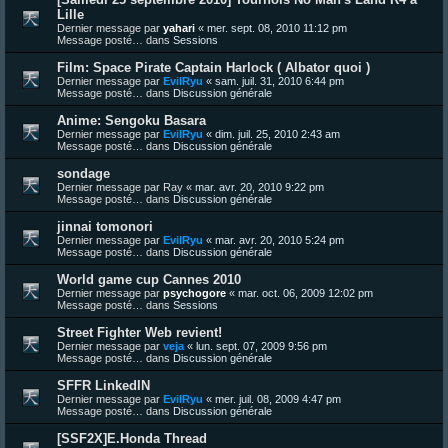
Lille
Dernier message par
yahari
«
mer. sept. 08, 2010 11:12 pm
Message posté… dans
Sessions
Film: Space Pirate Captain Harlock ( Albator quoi )
Dernier message par
EvilRyu
«
sam. juil. 31, 2010 6:44 pm
Message posté… dans
Discussion générale
Anime: Sengoku Basara
Dernier message par
EvilRyu
«
dim. juil. 25, 2010 2:43 am
Message posté… dans
Discussion générale
sondage
Dernier message par
Ray
«
mar. avr. 20, 2010 9:22 pm
Message posté… dans
Discussion générale
jinnai tomonori
Dernier message par
EvilRyu
«
mar. avr. 20, 2010 5:24 pm
Message posté… dans
Discussion générale
World game cup Cannes 2010
Dernier message par
psychogore
«
mar. oct. 06, 2009 12:02 pm
Message posté… dans
Sessions
Street Fighter Web revient!
Dernier message par
veja
«
lun. sept. 07, 2009 9:56 pm
Message posté… dans
Discussion générale
SFFR LinkedIN
Dernier message par
EvilRyu
«
mer. juil. 08, 2009 4:47 pm
Message posté… dans
Discussion générale
[SSF2X]E.Honda Thread