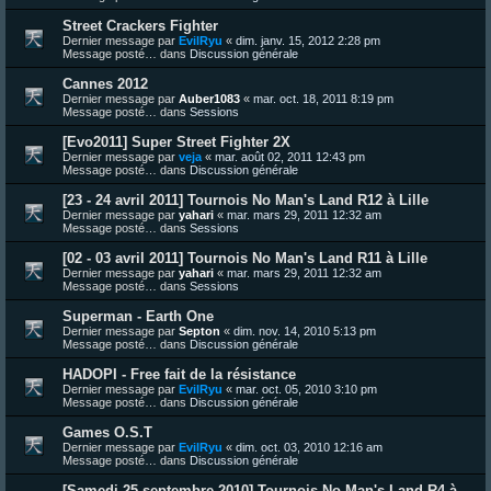
Street Crackers Fighter
Dernier message par
EvilRyu
«
dim. janv. 15, 2012 2:28 pm
Message posté… dans
Discussion générale
Cannes 2012
Dernier message par
Auber1083
«
mar. oct. 18, 2011 8:19 pm
Message posté… dans
Sessions
[Evo2011] Super Street Fighter 2X
Dernier message par
veja
«
mar. août 02, 2011 12:43 pm
Message posté… dans
Discussion générale
[23 - 24 avril 2011] Tournois No Man's Land R12 à Lille
Dernier message par
yahari
«
mar. mars 29, 2011 12:32 am
Message posté… dans
Sessions
[02 - 03 avril 2011] Tournois No Man's Land R11 à Lille
Dernier message par
yahari
«
mar. mars 29, 2011 12:32 am
Message posté… dans
Sessions
Superman - Earth One
Dernier message par
Septon
«
dim. nov. 14, 2010 5:13 pm
Message posté… dans
Discussion générale
HADOPI - Free fait de la résistance
Dernier message par
EvilRyu
«
mar. oct. 05, 2010 3:10 pm
Message posté… dans
Discussion générale
Games O.S.T
Dernier message par
EvilRyu
«
dim. oct. 03, 2010 12:16 am
Message posté… dans
Discussion générale
[Samedi 25 septembre 2010] Tournois No Man's Land R4 à