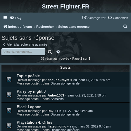
Street Fighter.FR
FAQ
S’enregistrer
Connexion
R
Index du forum
Rechercher
Sujets sans réponse
e
Sujets sans réponse
c
Aller à la recherche avancée
h
Rechercher
Recherche avancée
e
35 résultats trouvés • Page
1
sur
1
r
Sujets
c
Topic poésie
h
Dernier message par
abouhourayra
«
jeu. août 14, 2025 9:55 am
e
Message posté… dans
Discussion générale
r
Parry by night 3
Dernier message par
Auber1083
«
sam. oct. 23, 2021 1:59 pm
Message posté… dans
Sessions
Black Lagoon
Dernier message par
Ray
«
lun. juil. 27, 2020 4:45 am
Message posté… dans
Discussion générale
Playstation 4: Orbis
Dernier message par
hatsumomo
«
sam. mars 31, 2012 9:46 pm
Message posté… dans
Discussion générale