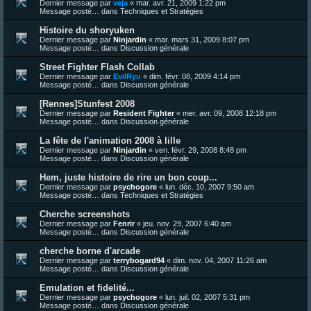
Dernier message par
veja
«
mar. avr. 21, 2009 1:22 pm
Message posté… dans
Techniques et Stratégies
Histoire du shoryuken
Dernier message par
Ninjardin
«
mar. mars 31, 2009 8:07 pm
Message posté… dans
Discussion générale
Street Fighter Flash Collab
Dernier message par
EvilRyu
«
dim. févr. 08, 2009 4:14 pm
Message posté… dans
Discussion générale
[Rennes]Stunfest 2008
Dernier message par
Resident Fighter
«
mer. avr. 09, 2008 12:18 pm
Message posté… dans
Discussion générale
La fête de l'animation 2008 à lille
Dernier message par
Ninjardin
«
ven. févr. 29, 2008 8:48 pm
Message posté… dans
Discussion générale
Hem, juste histoire de rire un bon coup...
Dernier message par
psychogore
«
lun. déc. 10, 2007 9:50 am
Message posté… dans
Techniques et Stratégies
Cherche screenshots
Dernier message par
Fenrir
«
jeu. nov. 29, 2007 6:40 am
Message posté… dans
Discussion générale
cherche borne d'arcade
Dernier message par
terrybogard94
«
dim. nov. 04, 2007 11:26 am
Message posté… dans
Discussion générale
Emulation et fidelité...
Dernier message par
psychogore
«
lun. juil. 02, 2007 5:31 pm
Message posté… dans
Discussion générale