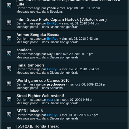
Lille
Dernier message par
yahari
«
mer. sept. 08, 2010 11:12 pm
Message posté… dans
Sessions
Film: Space Pirate Captain Harlock ( Albator quoi )
Dernier message par
EvilRyu
«
sam. juil. 31, 2010 6:44 pm
Message posté… dans
Discussion générale
Anime: Sengoku Basara
Dernier message par
EvilRyu
«
dim. juil. 25, 2010 2:43 am
Message posté… dans
Discussion générale
sondage
Dernier message par
Ray
«
mar. avr. 20, 2010 9:22 pm
Message posté… dans
Discussion générale
jinnai tomonori
Dernier message par
EvilRyu
«
mar. avr. 20, 2010 5:24 pm
Message posté… dans
Discussion générale
World game cup Cannes 2010
Dernier message par
psychogore
«
mar. oct. 06, 2009 12:02 pm
Message posté… dans
Sessions
Street Fighter Web revient!
Dernier message par
veja
«
lun. sept. 07, 2009 9:56 pm
Message posté… dans
Discussion générale
SFFR LinkedIN
Dernier message par
EvilRyu
«
mer. juil. 08, 2009 4:47 pm
Message posté… dans
Discussion générale
[SSF2X]E.Honda Thread