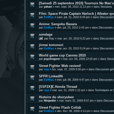
[Samedi 25 septembre 2010] Tournois No Man's 
par
yahari
»
mer. sept. 08, 2010 11:12 pm
» dans
Sessions
Film: Space Pirate Captain Harlock ( Albator quo
par
EvilRyu
»
sam. juil. 31, 2010 6:44 pm
» dans
Discussion
Anime: Sengoku Basara
par
EvilRyu
»
dim. juil. 25, 2010 2:43 am
» dans
Discussion 
sondage
par
Ray
»
mar. avr. 20, 2010 9:22 pm
» dans
Discussion
jinnai tomonori
par
EvilRyu
»
mar. avr. 20, 2010 5:24 pm
» dans
Discussion
World game cup Cannes 2010
par
psychogore
»
mar. oct. 06, 2009 12:02 pm
» dans
Sess
Street Fighter Web revient!
par
veja
»
lun. sept. 07, 2009 9:56 pm
» dans
Discussion gén
SFFR LinkedIN
par
EvilRyu
»
mer. juil. 08, 2009 4:47 pm
» dans
Discussion 
[SSF2X]E.Honda Thread
par
veja
»
mar. avr. 21, 2009 1:22 pm
» dans
Techniques et S
Histoire du shoryuken
par
Ninjardin
»
mar. mars 31, 2009 8:07 pm
» dans
Discuss
Street Fighter Flash Collab
par
EvilRyu
»
dim. févr. 08, 2009 4:14 pm
» dans
Discussion