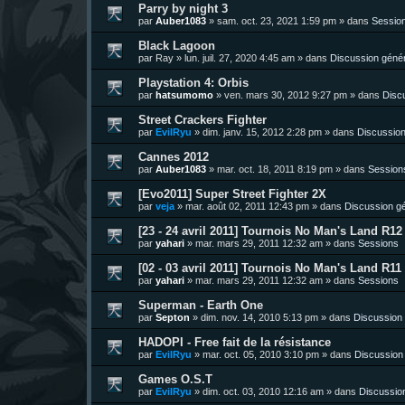
Parry by night 3
par
Auber1083
»
sam. oct. 23, 2021 1:59 pm
» dans
Sessio
Black Lagoon
par
Ray
»
lun. juil. 27, 2020 4:45 am
» dans
Discussion géné
Playstation 4: Orbis
par
hatsumomo
»
ven. mars 30, 2012 9:27 pm
» dans
Disc
Street Crackers Fighter
par
EvilRyu
»
dim. janv. 15, 2012 2:28 pm
» dans
Discussion
Cannes 2012
par
Auber1083
»
mar. oct. 18, 2011 8:19 pm
» dans
Session
[Evo2011] Super Street Fighter 2X
par
veja
»
mar. août 02, 2011 12:43 pm
» dans
Discussion g
[23 - 24 avril 2011] Tournois No Man's Land R12 
par
yahari
»
mar. mars 29, 2011 12:32 am
» dans
Sessions
[02 - 03 avril 2011] Tournois No Man's Land R11 
par
yahari
»
mar. mars 29, 2011 12:32 am
» dans
Sessions
Superman - Earth One
par
Septon
»
dim. nov. 14, 2010 5:13 pm
» dans
Discussion
HADOPI - Free fait de la résistance
par
EvilRyu
»
mar. oct. 05, 2010 3:10 pm
» dans
Discussion
Games O.S.T
par
EvilRyu
»
dim. oct. 03, 2010 12:16 am
» dans
Discussio