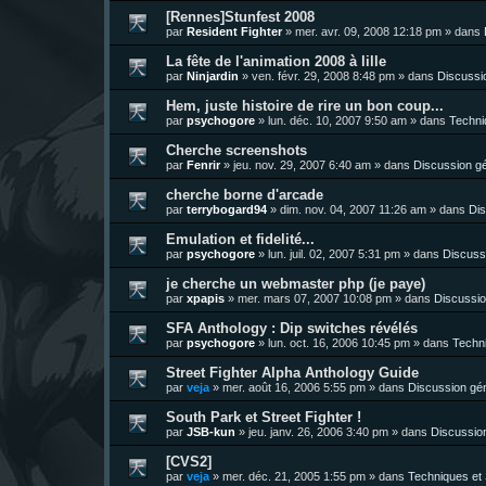
[Rennes]Stunfest 2008
par
Resident Fighter
»
mer. avr. 09, 2008 12:18 pm
» dans
La fête de l'animation 2008 à lille
par
Ninjardin
»
ven. févr. 29, 2008 8:48 pm
» dans
Discussi
Hem, juste histoire de rire un bon coup...
par
psychogore
»
lun. déc. 10, 2007 9:50 am
» dans
Techni
Cherche screenshots
par
Fenrir
»
jeu. nov. 29, 2007 6:40 am
» dans
Discussion g
cherche borne d'arcade
par
terrybogard94
»
dim. nov. 04, 2007 11:26 am
» dans
Dis
Emulation et fidelité...
par
psychogore
»
lun. juil. 02, 2007 5:31 pm
» dans
Discuss
je cherche un webmaster php (je paye)
par
xpapis
»
mer. mars 07, 2007 10:08 pm
» dans
Discussio
SFA Anthology : Dip switches révélés
par
psychogore
»
lun. oct. 16, 2006 10:45 pm
» dans
Techni
Street Fighter Alpha Anthology Guide
par
veja
»
mer. août 16, 2006 5:55 pm
» dans
Discussion gé
South Park et Street Fighter !
par
JSB-kun
»
jeu. janv. 26, 2006 3:40 pm
» dans
Discussio
[CVS2]
par
veja
»
mer. déc. 21, 2005 1:55 pm
» dans
Techniques et 