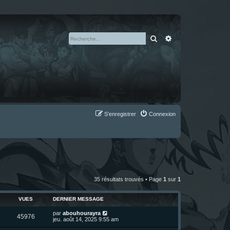
Rechercher
Recherche avan
S’enregistrer
Connexion
35 résultats trouvés • Page
1
sur
1
VUES
DERNIER MESSAGE
D
par
abouhourayra
V
45976
e
jeu. août 14, 2025 9:55 am
r
u