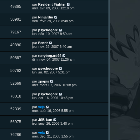
r
u
e
n
s
D
par
Resident Fighter
s
m
V
49365
i
a
e
mer. avr. 09, 2008 12:18 pm
e
e
e
g
r
s
r
u
e
n
s
D
par
Ninjardin
s
m
V
50901
i
a
e
ven. févr. 29, 2008 8:48 pm
e
e
e
g
r
s
r
u
e
n
s
D
par
psychogore
s
m
V
79167
i
a
e
lun. déc. 10, 2007 9:50 am
e
e
e
g
r
s
r
u
e
n
s
D
par
Fenrir
s
m
V
49890
i
a
e
jeu. nov. 29, 2007 6:40 am
e
e
e
g
r
s
r
u
e
n
s
D
par
terrybogard94
s
m
V
50887
i
a
e
dim. nov. 04, 2007 11:26 am
e
e
e
g
r
s
r
u
e
n
s
D
par
psychogore
s
m
V
50762
i
a
e
lun. juil. 02, 2007 5:31 pm
e
e
e
g
r
s
r
u
e
n
s
D
par
xpapis
s
m
V
52669
i
a
e
mer. mars 07, 2007 10:08 pm
e
e
e
g
r
s
r
u
e
n
s
D
par
psychogore
s
m
V
78018
i
a
e
lun. oct. 16, 2006 10:45 pm
e
e
e
g
r
s
r
u
e
n
s
D
par
veja
s
m
V
52339
i
a
e
mer. août 16, 2006 5:55 pm
e
e
e
g
r
s
r
u
e
n
s
D
par
JSB-kun
s
m
V
56975
i
a
e
jeu. janv. 26, 2006 3:40 pm
e
e
e
g
r
s
r
u
e
n
s
D
par
veja
s
m
V
76286
i
a
e
mer. déc. 21, 2005 1:55 pm
e
e
e
g
r