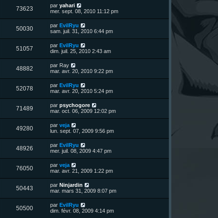
u
e
n
s
D
par
yahari
s
m
V
73623
i
a
e
mer. sept. 08, 2010 11:12 pm
e
e
e
g
r
s
r
u
e
n
s
D
par
EvilRyu
s
m
V
50030
i
a
e
sam. juil. 31, 2010 6:44 pm
e
e
e
g
r
s
r
u
e
n
s
D
par
EvilRyu
s
m
V
51057
i
a
e
dim. juil. 25, 2010 2:43 am
e
e
e
g
r
s
r
u
e
n
s
D
par
Ray
s
m
V
48882
i
a
e
mar. avr. 20, 2010 9:22 pm
e
e
e
g
r
s
r
u
e
n
s
D
par
EvilRyu
s
m
V
52078
i
a
e
mar. avr. 20, 2010 5:24 pm
e
e
e
g
r
s
r
u
e
n
s
D
par
psychogore
s
m
V
71489
i
a
e
mar. oct. 06, 2009 12:02 pm
e
e
e
g
r
s
r
u
e
n
s
D
par
veja
s
m
V
49280
i
a
e
lun. sept. 07, 2009 9:56 pm
e
e
e
g
r
s
r
u
e
n
s
D
par
EvilRyu
s
m
V
48926
i
a
e
mer. juil. 08, 2009 4:47 pm
e
e
e
g
r
s
r
u
e
n
s
D
par
veja
s
m
V
76050
i
a
e
mar. avr. 21, 2009 1:22 pm
e
e
e
g
r
s
r
u
e
n
s
D
par
Ninjardin
s
m
V
50443
i
a
e
mar. mars 31, 2009 8:07 pm
e
e
e
g
r
s
r
u
e
n
s
D
par
EvilRyu
s
m
V
50500
i
a
e
dim. févr. 08, 2009 4:14 pm
e
e
e
g
r
s