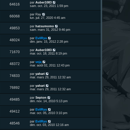
n
D
par
Auber1083
V
64616
i
e
sam. oct. 23, 2021 1:59 pm
e
e
r
r
u
n
D
par
Ray
s
m
V
66068
i
e
lun. juil. 27, 2020 4:45 am
e
e
e
r
s
r
u
n
s
D
par
hatsumomo
s
m
V
49853
i
a
e
sam. mars 31, 2012 9:46 pm
e
e
e
g
r
s
r
u
e
n
s
D
par
EvilRyu
s
m
V
48024
i
a
e
dim. janv. 15, 2012 2:28 pm
e
e
e
g
r
s
r
u
e
n
s
D
par
Auber1083
s
m
V
71670
i
a
e
mar. oct. 18, 2011 8:19 pm
e
e
e
g
r
s
r
u
e
n
s
D
par
veja
s
m
V
48372
i
a
e
mar. août 02, 2011 12:43 pm
e
e
e
g
r
s
r
u
e
n
s
D
par
yahari
s
m
V
74833
i
a
e
mar. mars 29, 2011 12:32 am
e
e
e
g
r
s
r
u
e
n
s
D
par
yahari
s
m
V
76892
i
a
e
mar. mars 29, 2011 12:32 am
e
e
e
g
r
s
r
u
e
n
s
D
par
Septon
s
m
V
49485
i
a
e
dim. nov. 14, 2010 5:13 pm
e
e
e
g
r
s
r
u
e
n
s
D
par
EvilRyu
s
m
V
49412
i
a
e
mar. oct. 05, 2010 3:10 pm
e
e
e
g
r
s
r
u
e
n
s
D
par
EvilRyu
s
m
V
48546
i
a
e
dim. oct. 03, 2010 12:16 am
e
e
e
g
r
s
r