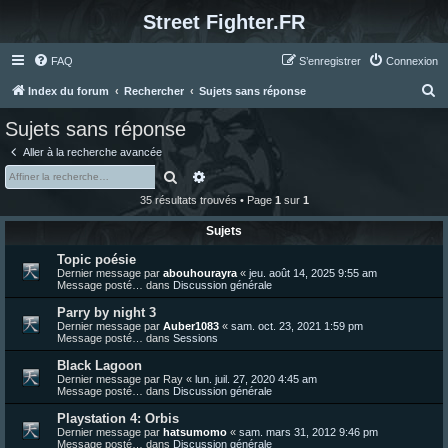
Street Fighter.FR
FAQ
S’enregistrer
Connexion
R
Index du forum
Rechercher
Sujets sans réponse
e
Sujets sans réponse
c
Aller à la recherche avancée
h
Rechercher
Recherche avancée
e
35 résultats trouvés • Page
1
sur
1
r
Sujets
c
Topic poésie
h
Dernier message par
abouhourayra
«
jeu. août 14, 2025 9:55 am
e
Message posté… dans
Discussion générale
r
Parry by night 3
Dernier message par
Auber1083
«
sam. oct. 23, 2021 1:59 pm
Message posté… dans
Sessions
Black Lagoon
Dernier message par
Ray
«
lun. juil. 27, 2020 4:45 am
Message posté… dans
Discussion générale
Playstation 4: Orbis
Dernier message par
hatsumomo
«
sam. mars 31, 2012 9:46 pm
Message posté… dans
Discussion générale