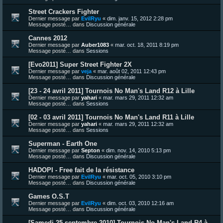
Street Crackers Fighter
Dernier message par
EvilRyu
«
dim. janv. 15, 2012 2:28 pm
Message posté… dans
Discussion générale
Cannes 2012
Dernier message par
Auber1083
«
mar. oct. 18, 2011 8:19 pm
Message posté… dans
Sessions
[Evo2011] Super Street Fighter 2X
Dernier message par
veja
«
mar. août 02, 2011 12:43 pm
Message posté… dans
Discussion générale
[23 - 24 avril 2011] Tournois No Man's Land R12 à Lille
Dernier message par
yahari
«
mar. mars 29, 2011 12:32 am
Message posté… dans
Sessions
[02 - 03 avril 2011] Tournois No Man's Land R11 à Lille
Dernier message par
yahari
«
mar. mars 29, 2011 12:32 am
Message posté… dans
Sessions
Superman - Earth One
Dernier message par
Septon
«
dim. nov. 14, 2010 5:13 pm
Message posté… dans
Discussion générale
HADOPI - Free fait de la résistance
Dernier message par
EvilRyu
«
mar. oct. 05, 2010 3:10 pm
Message posté… dans
Discussion générale
Games O.S.T
Dernier message par
EvilRyu
«
dim. oct. 03, 2010 12:16 am
Message posté… dans
Discussion générale
[Samedi 25 septembre 2010] Tournois No Man's Land R4 à