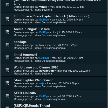
Lille
Dernier message par
yahari
«
mer. sept. 08, 2010 11:12 pm
Message posté… dans
Sessions
Film: Space Pirate Captain Harlock ( Albator quoi )
Dernier message par
EvilRyu
«
sam. juil. 31, 2010 6:44 pm
Message posté… dans
Discussion générale
Anime: Sengoku Basara
Dernier message par
EvilRyu
«
dim. juil. 25, 2010 2:43 am
Message posté… dans
Discussion générale
sondage
Dernier message par
Ray
«
mar. avr. 20, 2010 9:22 pm
Message posté… dans
Discussion générale
jinnai tomonori
Dernier message par
EvilRyu
«
mar. avr. 20, 2010 5:24 pm
Message posté… dans
Discussion générale
World game cup Cannes 2010
Dernier message par
psychogore
«
mar. oct. 06, 2009 12:02 pm
Message posté… dans
Sessions
Street Fighter Web revient!
Dernier message par
veja
«
lun. sept. 07, 2009 9:56 pm
Message posté… dans
Discussion générale
SFFR LinkedIN
Dernier message par
EvilRyu
«
mer. juil. 08, 2009 4:47 pm
Message posté… dans
Discussion générale
[SSF2X]E.Honda Thread