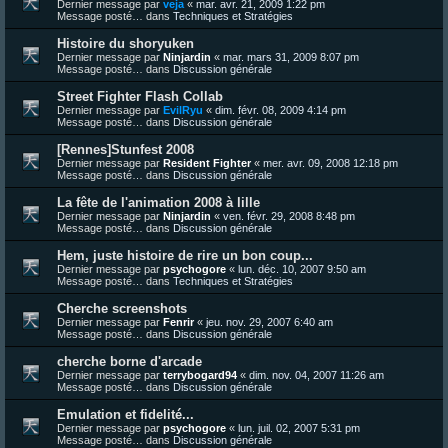
Dernier message par
veja
«
mar. avr. 21, 2009 1:22 pm
Message posté… dans
Techniques et Stratégies
Histoire du shoryuken
Dernier message par
Ninjardin
«
mar. mars 31, 2009 8:07 pm
Message posté… dans
Discussion générale
Street Fighter Flash Collab
Dernier message par
EvilRyu
«
dim. févr. 08, 2009 4:14 pm
Message posté… dans
Discussion générale
[Rennes]Stunfest 2008
Dernier message par
Resident Fighter
«
mer. avr. 09, 2008 12:18 pm
Message posté… dans
Discussion générale
La fête de l'animation 2008 à lille
Dernier message par
Ninjardin
«
ven. févr. 29, 2008 8:48 pm
Message posté… dans
Discussion générale
Hem, juste histoire de rire un bon coup...
Dernier message par
psychogore
«
lun. déc. 10, 2007 9:50 am
Message posté… dans
Techniques et Stratégies
Cherche screenshots
Dernier message par
Fenrir
«
jeu. nov. 29, 2007 6:40 am
Message posté… dans
Discussion générale
cherche borne d'arcade
Dernier message par
terrybogard94
«
dim. nov. 04, 2007 11:26 am
Message posté… dans
Discussion générale
Emulation et fidelité...
Dernier message par
psychogore
«
lun. juil. 02, 2007 5:31 pm
Message posté… dans
Discussion générale