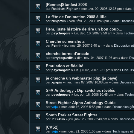
[Rennes]Stunfest 2008
par
Resident Fighter
»
mer. avr. 09, 2008 12:18 pm
» dans
La fête de l'animation 2008 à lille
par
Ninjardin
»
ven. févr. 29, 2008 8:48 pm
» dans
Discussi
Hem, juste histoire de rire un bon coup...
par
psychogore
»
lun. déc. 10, 2007 9:50 am
» dans
Techni
Cherche screenshots
par
Fenrir
»
jeu. nov. 29, 2007 6:40 am
» dans
Discussion g
cherche borne d'arcade
par
terrybogard94
»
dim. nov. 04, 2007 11:26 am
» dans
Dis
Emulation et fidelité...
par
psychogore
»
lun. juil. 02, 2007 5:31 pm
» dans
Discuss
je cherche un webmaster php (je paye)
par
xpapis
»
mer. mars 07, 2007 10:08 pm
» dans
Discussio
SFA Anthology : Dip switches révélés
par
psychogore
»
lun. oct. 16, 2006 10:45 pm
» dans
Techni
Street Fighter Alpha Anthology Guide
par
veja
»
mer. août 16, 2006 5:55 pm
» dans
Discussion gé
South Park et Street Fighter !
par
JSB-kun
»
jeu. janv. 26, 2006 3:40 pm
» dans
Discussio
[CVS2]
par
veja
»
mer. déc. 21, 2005 1:55 pm
» dans
Techniques et 