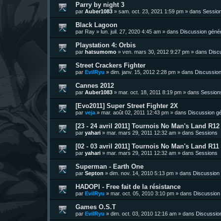
Parry by night 3
par
Auber1083
»
sam. oct. 23, 2021 1:59 pm
» dans
Sessio
Black Lagoon
par
Ray
»
lun. juil. 27, 2020 4:45 am
» dans
Discussion géné
Playstation 4: Orbis
par
hatsumomo
»
ven. mars 30, 2012 9:27 pm
» dans
Disc
Street Crackers Fighter
par
EvilRyu
»
dim. janv. 15, 2012 2:28 pm
» dans
Discussion
Cannes 2012
par
Auber1083
»
mar. oct. 18, 2011 8:19 pm
» dans
Session
[Evo2011] Super Street Fighter 2X
par
veja
»
mar. août 02, 2011 12:43 pm
» dans
Discussion g
[23 - 24 avril 2011] Tournois No Man's Land R12 
par
yahari
»
mar. mars 29, 2011 12:32 am
» dans
Sessions
[02 - 03 avril 2011] Tournois No Man's Land R11 
par
yahari
»
mar. mars 29, 2011 12:32 am
» dans
Sessions
Superman - Earth One
par
Septon
»
dim. nov. 14, 2010 5:13 pm
» dans
Discussion
HADOPI - Free fait de la résistance
par
EvilRyu
»
mar. oct. 05, 2010 3:10 pm
» dans
Discussion
Games O.S.T
par
EvilRyu
»
dim. oct. 03, 2010 12:16 am
» dans
Discussio