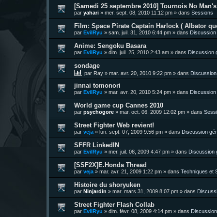
[Samedi 25 septembre 2010] Tournois No Man's 
par
yahari
»
mer. sept. 08, 2010 11:12 pm
» dans
Sessions
Film: Space Pirate Captain Harlock ( Albator quo
par
EvilRyu
»
sam. juil. 31, 2010 6:44 pm
» dans
Discussion
Anime: Sengoku Basara
par
EvilRyu
»
dim. juil. 25, 2010 2:43 am
» dans
Discussion 
sondage
par
Ray
»
mar. avr. 20, 2010 9:22 pm
» dans
Discussion
jinnai tomonori
par
EvilRyu
»
mar. avr. 20, 2010 5:24 pm
» dans
Discussion
World game cup Cannes 2010
par
psychogore
»
mar. oct. 06, 2009 12:02 pm
» dans
Sess
Street Fighter Web revient!
par
veja
»
lun. sept. 07, 2009 9:56 pm
» dans
Discussion gén
SFFR LinkedIN
par
EvilRyu
»
mer. juil. 08, 2009 4:47 pm
» dans
Discussion 
[SSF2X]E.Honda Thread
par
veja
»
mar. avr. 21, 2009 1:22 pm
» dans
Techniques et S
Histoire du shoryuken
par
Ninjardin
»
mar. mars 31, 2009 8:07 pm
» dans
Discuss
Street Fighter Flash Collab
par
EvilRyu
»
dim. févr. 08, 2009 4:14 pm
» dans
Discussion