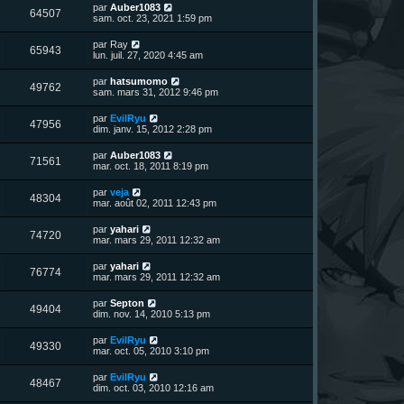
n
D
par
Auber1083
V
64507
i
e
sam. oct. 23, 2021 1:59 pm
e
e
r
r
u
n
D
par
Ray
s
m
V
65943
i
e
lun. juil. 27, 2020 4:45 am
e
e
e
r
s
r
u
n
s
D
par
hatsumomo
s
m
V
49762
i
a
e
sam. mars 31, 2012 9:46 pm
e
e
e
g
r
s
r
u
e
n
s
D
par
EvilRyu
s
m
V
47956
i
a
e
dim. janv. 15, 2012 2:28 pm
e
e
e
g
r
s
r
u
e
n
s
D
par
Auber1083
s
m
V
71561
i
a
e
mar. oct. 18, 2011 8:19 pm
e
e
e
g
r
s
r
u
e
n
s
D
par
veja
s
m
V
48304
i
a
e
mar. août 02, 2011 12:43 pm
e
e
e
g
r
s
r
u
e
n
s
D
par
yahari
s
m
V
74720
i
a
e
mar. mars 29, 2011 12:32 am
e
e
e
g
r
s
r
u
e
n
s
D
par
yahari
s
m
V
76774
i
a
e
mar. mars 29, 2011 12:32 am
e
e
e
g
r
s
r
u
e
n
s
D
par
Septon
s
m
V
49404
i
a
e
dim. nov. 14, 2010 5:13 pm
e
e
e
g
r
s
r
u
e
n
s
D
par
EvilRyu
s
m
V
49330
i
a
e
mar. oct. 05, 2010 3:10 pm
e
e
e
g
r
s
r
u
e
n
s
D
par
EvilRyu
s
m
V
48467
i
a
e
dim. oct. 03, 2010 12:16 am
e
e
e
g
r
s
r