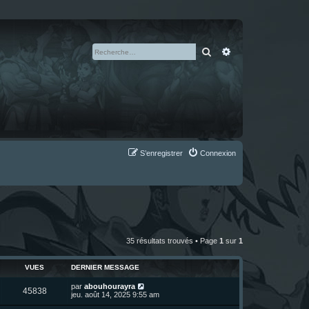
Rechercher
Recherche avan
S’enregistrer
Connexion
35 résultats trouvés • Page
1
sur
1
VUES
DERNIER MESSAGE
D
par
abouhourayra
V
45838
e
jeu. août 14, 2025 9:55 am
r
u