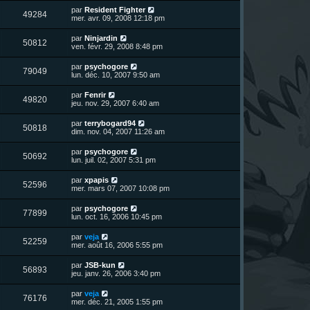
r
u
e
n
s
D
par
Resident Fighter
s
m
V
49284
i
a
e
mer. avr. 09, 2008 12:18 pm
e
e
e
g
r
s
r
u
e
n
s
D
par
Ninjardin
s
m
V
50812
i
a
e
ven. févr. 29, 2008 8:48 pm
e
e
e
g
r
s
r
u
e
n
s
D
par
psychogore
s
m
V
79049
i
a
e
lun. déc. 10, 2007 9:50 am
e
e
e
g
r
s
r
u
e
n
s
D
par
Fenrir
s
m
V
49820
i
a
e
jeu. nov. 29, 2007 6:40 am
e
e
e
g
r
s
r
u
e
n
s
D
par
terrybogard94
s
m
V
50818
i
a
e
dim. nov. 04, 2007 11:26 am
e
e
e
g
r
s
r
u
e
n
s
D
par
psychogore
s
m
V
50692
i
a
e
lun. juil. 02, 2007 5:31 pm
e
e
e
g
r
s
r
u
e
n
s
D
par
xpapis
s
m
V
52596
i
a
e
mer. mars 07, 2007 10:08 pm
e
e
e
g
r
s
r
u
e
n
s
D
par
psychogore
s
m
V
77899
i
a
e
lun. oct. 16, 2006 10:45 pm
e
e
e
g
r
s
r
u
e
n
s
D
par
veja
s
m
V
52259
i
a
e
mer. août 16, 2006 5:55 pm
e
e
e
g
r
s
r
u
e
n
s
D
par
JSB-kun
s
m
V
56893
i
a
e
jeu. janv. 26, 2006 3:40 pm
e
e
e
g
r
s
r
u
e
n
s
D
par
veja
s
m
V
76176
i
a
e
mer. déc. 21, 2005 1:55 pm
e
e
e
g
r