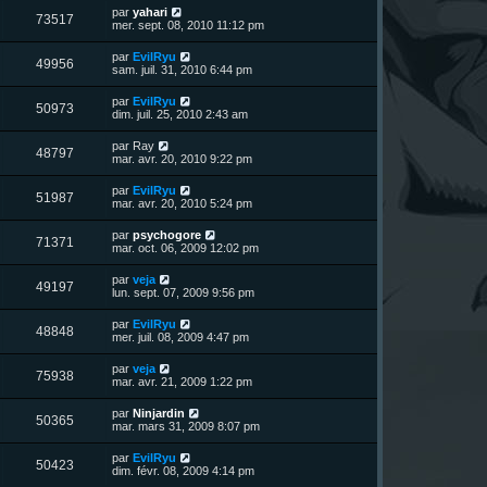
u
e
n
s
D
par
yahari
s
m
V
73517
i
a
e
mer. sept. 08, 2010 11:12 pm
e
e
e
g
r
s
r
u
e
n
s
D
par
EvilRyu
s
m
V
49956
i
a
e
sam. juil. 31, 2010 6:44 pm
e
e
e
g
r
s
r
u
e
n
s
D
par
EvilRyu
s
m
V
50973
i
a
e
dim. juil. 25, 2010 2:43 am
e
e
e
g
r
s
r
u
e
n
s
D
par
Ray
s
m
V
48797
i
a
e
mar. avr. 20, 2010 9:22 pm
e
e
e
g
r
s
r
u
e
n
s
D
par
EvilRyu
s
m
V
51987
i
a
e
mar. avr. 20, 2010 5:24 pm
e
e
e
g
r
s
r
u
e
n
s
D
par
psychogore
s
m
V
71371
i
a
e
mar. oct. 06, 2009 12:02 pm
e
e
e
g
r
s
r
u
e
n
s
D
par
veja
s
m
V
49197
i
a
e
lun. sept. 07, 2009 9:56 pm
e
e
e
g
r
s
r
u
e
n
s
D
par
EvilRyu
s
m
V
48848
i
a
e
mer. juil. 08, 2009 4:47 pm
e
e
e
g
r
s
r
u
e
n
s
D
par
veja
s
m
V
75938
i
a
e
mar. avr. 21, 2009 1:22 pm
e
e
e
g
r
s
r
u
e
n
s
D
par
Ninjardin
s
m
V
50365
i
a
e
mar. mars 31, 2009 8:07 pm
e
e
e
g
r
s
r
u
e
n
s
D
par
EvilRyu
s
m
V
50423
i
a
e
dim. févr. 08, 2009 4:14 pm
e
e
e
g
r
s