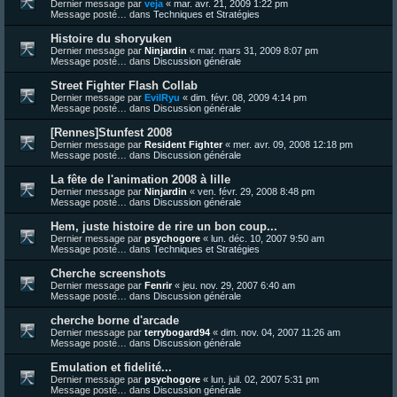
Dernier message par
veja
«
mar. avr. 21, 2009 1:22 pm
Message posté… dans
Techniques et Stratégies
Histoire du shoryuken
Dernier message par
Ninjardin
«
mar. mars 31, 2009 8:07 pm
Message posté… dans
Discussion générale
Street Fighter Flash Collab
Dernier message par
EvilRyu
«
dim. févr. 08, 2009 4:14 pm
Message posté… dans
Discussion générale
[Rennes]Stunfest 2008
Dernier message par
Resident Fighter
«
mer. avr. 09, 2008 12:18 pm
Message posté… dans
Discussion générale
La fête de l'animation 2008 à lille
Dernier message par
Ninjardin
«
ven. févr. 29, 2008 8:48 pm
Message posté… dans
Discussion générale
Hem, juste histoire de rire un bon coup...
Dernier message par
psychogore
«
lun. déc. 10, 2007 9:50 am
Message posté… dans
Techniques et Stratégies
Cherche screenshots
Dernier message par
Fenrir
«
jeu. nov. 29, 2007 6:40 am
Message posté… dans
Discussion générale
cherche borne d'arcade
Dernier message par
terrybogard94
«
dim. nov. 04, 2007 11:26 am
Message posté… dans
Discussion générale
Emulation et fidelité...
Dernier message par
psychogore
«
lun. juil. 02, 2007 5:31 pm
Message posté… dans
Discussion générale