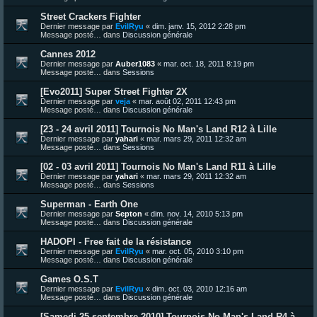
Street Crackers Fighter
Dernier message par
EvilRyu
«
dim. janv. 15, 2012 2:28 pm
Message posté… dans
Discussion générale
Cannes 2012
Dernier message par
Auber1083
«
mar. oct. 18, 2011 8:19 pm
Message posté… dans
Sessions
[Evo2011] Super Street Fighter 2X
Dernier message par
veja
«
mar. août 02, 2011 12:43 pm
Message posté… dans
Discussion générale
[23 - 24 avril 2011] Tournois No Man's Land R12 à Lille
Dernier message par
yahari
«
mar. mars 29, 2011 12:32 am
Message posté… dans
Sessions
[02 - 03 avril 2011] Tournois No Man's Land R11 à Lille
Dernier message par
yahari
«
mar. mars 29, 2011 12:32 am
Message posté… dans
Sessions
Superman - Earth One
Dernier message par
Septon
«
dim. nov. 14, 2010 5:13 pm
Message posté… dans
Discussion générale
HADOPI - Free fait de la résistance
Dernier message par
EvilRyu
«
mar. oct. 05, 2010 3:10 pm
Message posté… dans
Discussion générale
Games O.S.T
Dernier message par
EvilRyu
«
dim. oct. 03, 2010 12:16 am
Message posté… dans
Discussion générale
[Samedi 25 septembre 2010] Tournois No Man's Land R4 à