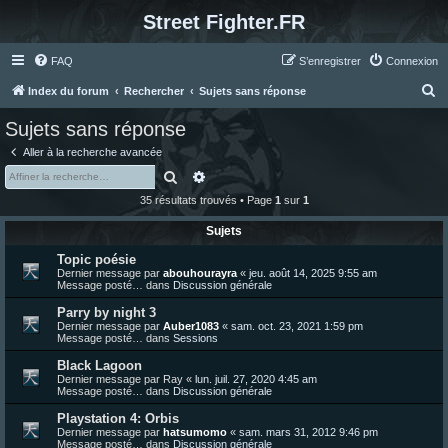
Street Fighter.FR
FAQ
S’enregistrer
Connexion
R
Index du forum
Rechercher
Sujets sans réponse
e
Sujets sans réponse
c
Aller à la recherche avancée
h
Rechercher
Recherche avancée
e
35 résultats trouvés • Page
1
sur
1
r
Sujets
c
Topic poésie
h
Dernier message par
abouhourayra
«
jeu. août 14, 2025 9:55 am
e
Message posté… dans
Discussion générale
r
Parry by night 3
Dernier message par
Auber1083
«
sam. oct. 23, 2021 1:59 pm
Message posté… dans
Sessions
Black Lagoon
Dernier message par
Ray
«
lun. juil. 27, 2020 4:45 am
Message posté… dans
Discussion générale
Playstation 4: Orbis
Dernier message par
hatsumomo
«
sam. mars 31, 2012 9:46 pm
Message posté… dans
Discussion générale