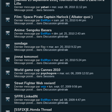
Lille
Dernier message par
yahari
«
mer. sept. 08, 2010 11:12 pm
Message posté… dans
Sessions
Film: Space Pirate Captain Harlock ( Albator quoi )
Dernier message par
EvilRyu
«
sam. juil. 31, 2010 6:44 pm
Message posté… dans
Discussion générale
Anime: Sengoku Basara
Dernier message par
EvilRyu
«
dim. juil. 25, 2010 2:43 am
Message posté… dans
Discussion générale
sondage
Dernier message par
Ray
«
mar. avr. 20, 2010 9:22 pm
Message posté… dans
Discussion générale
jinnai tomonori
Dernier message par
EvilRyu
«
mar. avr. 20, 2010 5:24 pm
Message posté… dans
Discussion générale
World game cup Cannes 2010
Dernier message par
psychogore
«
mar. oct. 06, 2009 12:02 pm
Message posté… dans
Sessions
Street Fighter Web revient!
Dernier message par
veja
«
lun. sept. 07, 2009 9:56 pm
Message posté… dans
Discussion générale
SFFR LinkedIN
Dernier message par
EvilRyu
«
mer. juil. 08, 2009 4:47 pm
Message posté… dans
Discussion générale
[SSF2X]E.Honda Thread