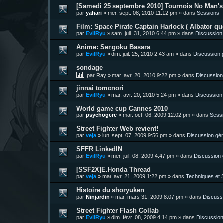
[Samedi 25 septembre 2010] Tournois No Man's 
par
yahari
»
mer. sept. 08, 2010 11:12 pm
» dans
Sessions
Film: Space Pirate Captain Harlock ( Albator quo
par
EvilRyu
»
sam. juil. 31, 2010 6:44 pm
» dans
Discussion
Anime: Sengoku Basara
par
EvilRyu
»
dim. juil. 25, 2010 2:43 am
» dans
Discussion 
sondage
par
Ray
»
mar. avr. 20, 2010 9:22 pm
» dans
Discussion
jinnai tomonori
par
EvilRyu
»
mar. avr. 20, 2010 5:24 pm
» dans
Discussion
World game cup Cannes 2010
par
psychogore
»
mar. oct. 06, 2009 12:02 pm
» dans
Sess
Street Fighter Web revient!
par
veja
»
lun. sept. 07, 2009 9:56 pm
» dans
Discussion gén
SFFR LinkedIN
par
EvilRyu
»
mer. juil. 08, 2009 4:47 pm
» dans
Discussion 
[SSF2X]E.Honda Thread
par
veja
»
mar. avr. 21, 2009 1:22 pm
» dans
Techniques et S
Histoire du shoryuken
par
Ninjardin
»
mar. mars 31, 2009 8:07 pm
» dans
Discuss
Street Fighter Flash Collab
par
EvilRyu
»
dim. févr. 08, 2009 4:14 pm
» dans
Discussion