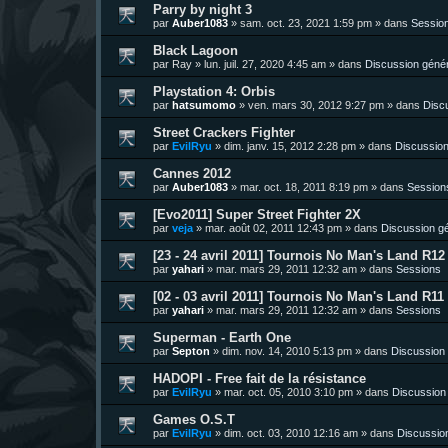
Parry by night 3
par
Auber1083
»
sam. oct. 23, 2021 1:59 pm
» dans
Sessio
Black Lagoon
par
Ray
»
lun. juil. 27, 2020 4:45 am
» dans
Discussion géné
Playstation 4: Orbis
par
hatsumomo
»
ven. mars 30, 2012 9:27 pm
» dans
Disc
Street Crackers Fighter
par
EvilRyu
»
dim. janv. 15, 2012 2:28 pm
» dans
Discussion
Cannes 2012
par
Auber1083
»
mar. oct. 18, 2011 8:19 pm
» dans
Session
[Evo2011] Super Street Fighter 2X
par
veja
»
mar. août 02, 2011 12:43 pm
» dans
Discussion g
[23 - 24 avril 2011] Tournois No Man's Land R12 
par
yahari
»
mar. mars 29, 2011 12:32 am
» dans
Sessions
[02 - 03 avril 2011] Tournois No Man's Land R11 
par
yahari
»
mar. mars 29, 2011 12:32 am
» dans
Sessions
Superman - Earth One
par
Septon
»
dim. nov. 14, 2010 5:13 pm
» dans
Discussion
HADOPI - Free fait de la résistance
par
EvilRyu
»
mar. oct. 05, 2010 3:10 pm
» dans
Discussion
Games O.S.T
par
EvilRyu
»
dim. oct. 03, 2010 12:16 am
» dans
Discussio