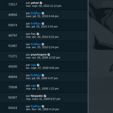
u
e
n
s
D
par
yahari
s
m
V
73517
i
a
e
mer. sept. 08, 2010 11:12 pm
e
e
e
g
r
s
r
u
e
n
s
D
par
EvilRyu
s
m
V
49956
i
a
e
sam. juil. 31, 2010 6:44 pm
e
e
e
g
r
s
r
u
e
n
s
D
par
EvilRyu
s
m
V
50974
i
a
e
dim. juil. 25, 2010 2:43 am
e
e
e
g
r
s
r
u
e
n
s
D
par
Ray
s
m
V
48797
i
a
e
mar. avr. 20, 2010 9:22 pm
e
e
e
g
r
s
r
u
e
n
s
D
par
EvilRyu
s
m
V
51987
i
a
e
mar. avr. 20, 2010 5:24 pm
e
e
e
g
r
s
r
u
e
n
s
D
par
psychogore
s
m
V
71371
i
a
e
mar. oct. 06, 2009 12:02 pm
e
e
e
g
r
s
r
u
e
n
s
D
par
veja
s
m
V
49200
i
a
e
lun. sept. 07, 2009 9:56 pm
e
e
e
g
r
s
r
u
e
n
s
D
par
EvilRyu
s
m
V
48849
i
a
e
mer. juil. 08, 2009 4:47 pm
e
e
e
g
r
s
r
u
e
n
s
D
par
veja
s
m
V
75938
i
a
e
mar. avr. 21, 2009 1:22 pm
e
e
e
g
r
s
r
u
e
n
s
D
par
Ninjardin
s
m
V
50367
i
a
e
mar. mars 31, 2009 8:07 pm
e
e
e
g
r
s
r
u
e
n
s
D
par
EvilRyu
s
m
V
50424
i
a
e
dim. févr. 08, 2009 4:14 pm
e
e
e
g
r
s