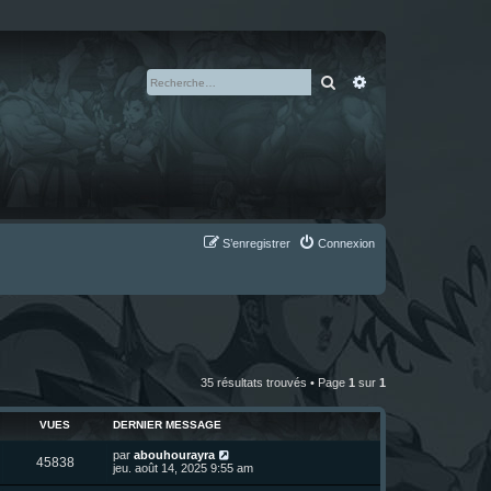
Rechercher
Recherche avan
S’enregistrer
Connexion
35 résultats trouvés • Page
1
sur
1
VUES
DERNIER MESSAGE
D
par
abouhourayra
V
45838
e
jeu. août 14, 2025 9:55 am
r
u