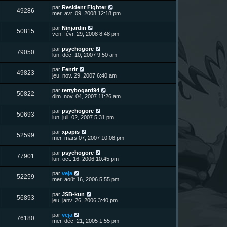
r
u
e
n
s
D
par
Resident Fighter
s
m
V
49286
i
a
e
mer. avr. 09, 2008 12:18 pm
e
e
e
g
r
s
r
u
e
n
s
D
par
Ninjardin
s
m
V
50815
i
a
e
ven. févr. 29, 2008 8:48 pm
e
e
e
g
r
s
r
u
e
n
s
D
par
psychogore
s
m
V
79050
i
a
e
lun. déc. 10, 2007 9:50 am
e
e
e
g
r
s
r
u
e
n
s
D
par
Fenrir
s
m
V
49823
i
a
e
jeu. nov. 29, 2007 6:40 am
e
e
e
g
r
s
r
u
e
n
s
D
par
terrybogard94
s
m
V
50822
i
a
e
dim. nov. 04, 2007 11:26 am
e
e
e
g
r
s
r
u
e
n
s
D
par
psychogore
s
m
V
50693
i
a
e
lun. juil. 02, 2007 5:31 pm
e
e
e
g
r
s
r
u
e
n
s
D
par
xpapis
s
m
V
52599
i
a
e
mer. mars 07, 2007 10:08 pm
e
e
e
g
r
s
r
u
e
n
s
D
par
psychogore
s
m
V
77901
i
a
e
lun. oct. 16, 2006 10:45 pm
e
e
e
g
r
s
r
u
e
n
s
D
par
veja
s
m
V
52259
i
a
e
mer. août 16, 2006 5:55 pm
e
e
e
g
r
s
r
u
e
n
s
D
par
JSB-kun
s
m
V
56893
i
a
e
jeu. janv. 26, 2006 3:40 pm
e
e
e
g
r
s
r
u
e
n
s
D
par
veja
s
m
V
76180
i
a
e
mer. déc. 21, 2005 1:55 pm
e
e
e
g
r