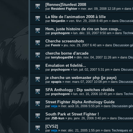
[Rennes]Stunfest 2008
par
Resident Fighter
»
mer. avr. 09, 2008 12:18 pm
» dans
La fête de l'animation 2008 à lille
par
Ninjardin
»
ven. févr. 29, 2008 8:48 pm
» dans
Discussi
Hem, juste histoire de rire un bon coup...
par
psychogore
»
lun. déc. 10, 2007 9:50 am
» dans
Techni
Cherche screenshots
par
Fenrir
»
jeu. nov. 29, 2007 6:40 am
» dans
Discussion g
cherche borne d'arcade
par
terrybogard94
»
dim. nov. 04, 2007 11:26 am
» dans
Dis
Emulation et fidelité...
par
psychogore
»
lun. juil. 02, 2007 5:31 pm
» dans
Discuss
je cherche un webmaster php (je paye)
par
xpapis
»
mer. mars 07, 2007 10:08 pm
» dans
Discussio
SFA Anthology : Dip switches révélés
par
psychogore
»
lun. oct. 16, 2006 10:45 pm
» dans
Techni
Street Fighter Alpha Anthology Guide
par
veja
»
mer. août 16, 2006 5:55 pm
» dans
Discussion gé
South Park et Street Fighter !
par
JSB-kun
»
jeu. janv. 26, 2006 3:40 pm
» dans
Discussio
[CVS2]
par
veja
»
mer. déc. 21, 2005 1:55 pm
» dans
Techniques et 