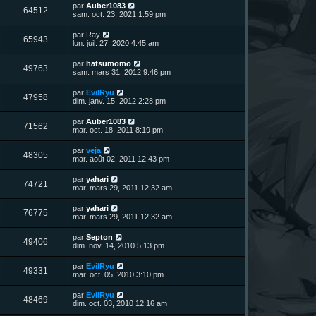
n
D
par
Auber1083
V
64512
i
e
sam. oct. 23, 2021 1:59 pm
e
e
r
r
u
n
D
par
Ray
s
m
V
65943
i
e
lun. juil. 27, 2020 4:45 am
e
e
e
r
s
r
u
n
s
D
par
hatsumomo
s
m
V
49763
i
a
e
sam. mars 31, 2012 9:46 pm
e
e
e
g
r
s
r
u
e
n
s
D
par
EvilRyu
s
m
V
47958
i
a
e
dim. janv. 15, 2012 2:28 pm
e
e
e
g
r
s
r
u
e
n
s
D
par
Auber1083
s
m
V
71562
i
a
e
mar. oct. 18, 2011 8:19 pm
e
e
e
g
r
s
r
u
e
n
s
D
par
veja
s
m
V
48305
i
a
e
mar. août 02, 2011 12:43 pm
e
e
e
g
r
s
r
u
e
n
s
D
par
yahari
s
m
V
74721
i
a
e
mar. mars 29, 2011 12:32 am
e
e
e
g
r
s
r
u
e
n
s
D
par
yahari
s
m
V
76775
i
a
e
mar. mars 29, 2011 12:32 am
e
e
e
g
r
s
r
u
e
n
s
D
par
Septon
s
m
V
49406
i
a
e
dim. nov. 14, 2010 5:13 pm
e
e
e
g
r
s
r
u
e
n
s
D
par
EvilRyu
s
m
V
49331
i
a
e
mar. oct. 05, 2010 3:10 pm
e
e
e
g
r
s
r
u
e
n
s
D
par
EvilRyu
s
m
V
48469
i
a
e
dim. oct. 03, 2010 12:16 am
e
e
e
g
r
s
r