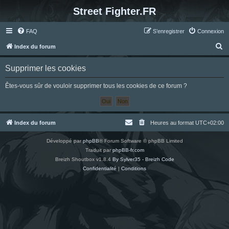
Street Fighter.FR
FAQ
S’enregistrer
Connexion
R
Index du forum
e
Supprimer les cookies
c
h
Êtes-vous sûr de vouloir supprimer tous les cookies de ce forum ?
e
r
c
Index du forum
Heures au format
UTC+02:00
h
Développé par
phpBB
® Forum Software © phpBB Limited
e
Traduit par
phpBB-fr.com
r
Breizh Shoutbox v1.8.4
By Sylver35 - Breizh Code
Confidentialité
|
Conditions