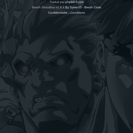
Traduit par
phpBB-fr.com
Breizh Shoutbox v1.8.4
By Sylver35 - Breizh Code
Confidentialité
|
Conditions