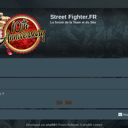
Street Fighter.FR
Le forum de la Team et du Site
m ?
Nou
Développé par
phpBB
® Forum Software © phpBB Limited