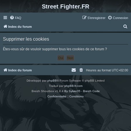
Street Fighter.FR
FAQ
S’enregistrer
Connexion
R
Index du forum
e
Supprimer les cookies
c
h
Êtes-vous sûr de vouloir supprimer tous les cookies de ce forum ?
e
r
c
Index du forum
Heures au format
UTC+02:00
h
Développé par
phpBB
® Forum Software © phpBB Limited
e
Traduit par
phpBB-fr.com
r
Breizh Shoutbox v1.8.4
By Sylver35 - Breizh Code
Confidentialité
|
Conditions