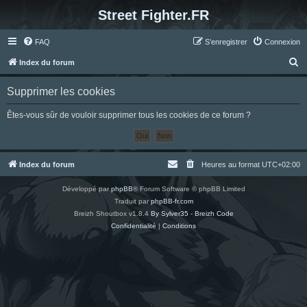
Street Fighter.FR
FAQ
S’enregistrer
Connexion
R
Index du forum
e
Supprimer les cookies
c
h
Êtes-vous sûr de vouloir supprimer tous les cookies de ce forum ?
e
r
c
Index du forum
Heures au format
UTC+02:00
h
Développé par
phpBB
® Forum Software © phpBB Limited
e
Traduit par
phpBB-fr.com
r
Breizh Shoutbox v1.8.4
By Sylver35 - Breizh Code
Confidentialité
|
Conditions