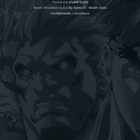
Traduit par
phpBB-fr.com
Breizh Shoutbox v1.8.4
By Sylver35 - Breizh Code
Confidentialité
|
Conditions