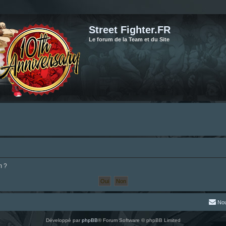
Street Fighter.FR
Le forum de la Team et du Site
m ?
Nou
Développé par
phpBB
® Forum Software © phpBB Limited