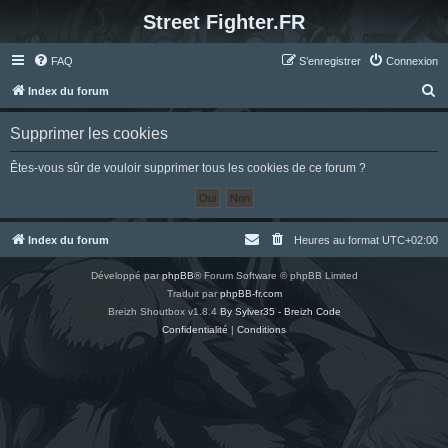
Street Fighter.FR
FAQ
S’enregistrer
Connexion
R
Index du forum
e
Supprimer les cookies
c
h
Êtes-vous sûr de vouloir supprimer tous les cookies de ce forum ?
e
r
c
Index du forum
Heures au format
UTC+02:00
h
Développé par
phpBB
® Forum Software © phpBB Limited
e
Traduit par
phpBB-fr.com
r
Breizh Shoutbox v1.8.4
By Sylver35 - Breizh Code
Confidentialité
|
Conditions