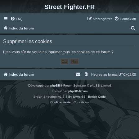
Street Fighter.FR
FAQ
S’enregistrer
Connexion
R
Index du forum
e
Supprimer les cookies
c
h
Êtes-vous sûr de vouloir supprimer tous les cookies de ce forum ?
e
r
c
Index du forum
Heures au format
UTC+02:00
h
Développé par
phpBB
® Forum Software © phpBB Limited
e
Traduit par
phpBB-fr.com
r
Breizh Shoutbox v1.8.4
By Sylver35 - Breizh Code
Confidentialité
|
Conditions