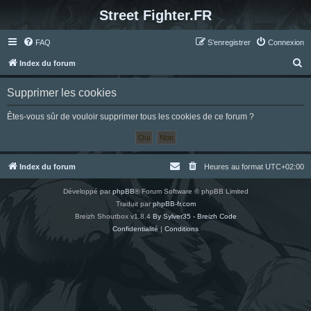
Street Fighter.FR
FAQ
S’enregistrer
Connexion
R
Index du forum
e
Supprimer les cookies
c
h
Êtes-vous sûr de vouloir supprimer tous les cookies de ce forum ?
e
r
c
Index du forum
Heures au format
UTC+02:00
h
Développé par
phpBB
® Forum Software © phpBB Limited
e
Traduit par
phpBB-fr.com
r
Breizh Shoutbox v1.8.4
By Sylver35 - Breizh Code
Confidentialité
|
Conditions