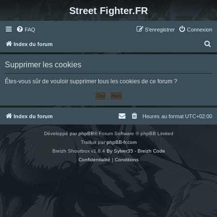
Street Fighter.FR
FAQ
S’enregistrer
Connexion
R
Index du forum
e
Supprimer les cookies
c
h
Êtes-vous sûr de vouloir supprimer tous les cookies de ce forum ?
e
r
c
Index du forum
Heures au format
UTC+02:00
h
Développé par
phpBB
® Forum Software © phpBB Limited
e
Traduit par
phpBB-fr.com
r
Breizh Shoutbox v1.8.4
By Sylver35 - Breizh Code
Confidentialité
|
Conditions