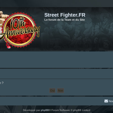
Street Fighter.FR
Le forum de la Team et du Site
m ?
Nou
Développé par
phpBB
® Forum Software © phpBB Limited