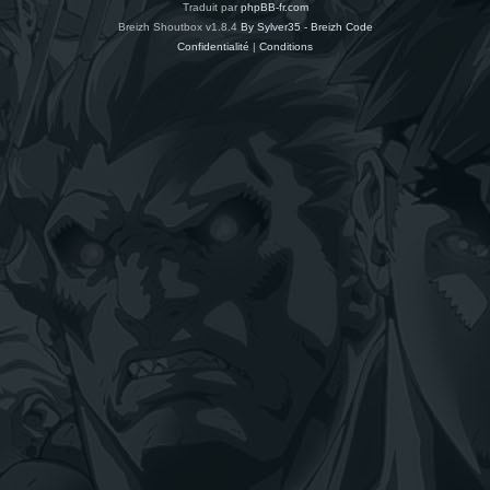
Traduit par
phpBB-fr.com
Breizh Shoutbox v1.8.4
By Sylver35 - Breizh Code
Confidentialité
|
Conditions