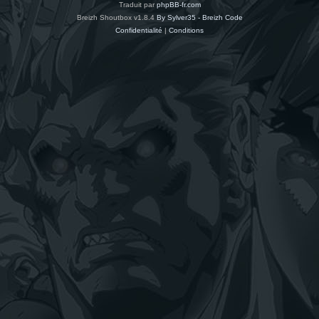
Traduit par
phpBB-fr.com
Breizh Shoutbox v1.8.4
By Sylver35 - Breizh Code
Confidentialité
|
Conditions