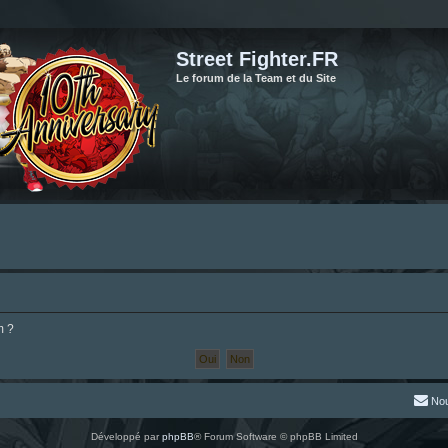
Street Fighter.FR
Le forum de la Team et du Site
m ?
Nou
Développé par
phpBB
® Forum Software © phpBB Limited