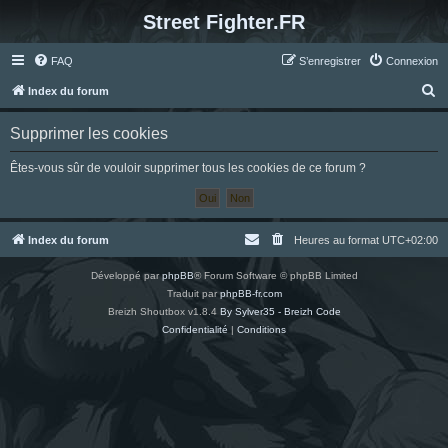
Street Fighter.FR
FAQ
S’enregistrer
Connexion
R
Index du forum
e
Supprimer les cookies
c
h
Êtes-vous sûr de vouloir supprimer tous les cookies de ce forum ?
e
r
c
Index du forum
Heures au format
UTC+02:00
h
Développé par
phpBB
® Forum Software © phpBB Limited
e
Traduit par
phpBB-fr.com
r
Breizh Shoutbox v1.8.4
By Sylver35 - Breizh Code
Confidentialité
|
Conditions