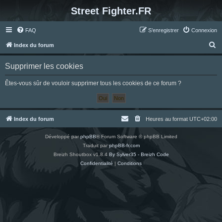
Street Fighter.FR
FAQ
S’enregistrer
Connexion
R
Index du forum
e
Supprimer les cookies
c
h
Êtes-vous sûr de vouloir supprimer tous les cookies de ce forum ?
e
r
c
Index du forum
Heures au format
UTC+02:00
h
Développé par
phpBB
® Forum Software © phpBB Limited
e
Traduit par
phpBB-fr.com
r
Breizh Shoutbox v1.8.4
By Sylver35 - Breizh Code
Confidentialité
|
Conditions