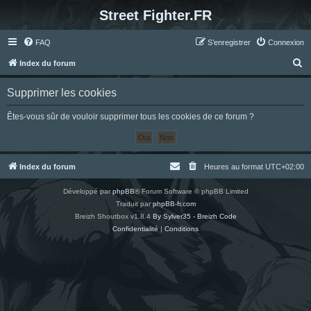
Street Fighter.FR
FAQ
S’enregistrer
Connexion
R
Index du forum
e
Supprimer les cookies
c
h
Êtes-vous sûr de vouloir supprimer tous les cookies de ce forum ?
e
r
c
Index du forum
Heures au format
UTC+02:00
h
Développé par
phpBB
® Forum Software © phpBB Limited
e
Traduit par
phpBB-fr.com
r
Breizh Shoutbox v1.8.4
By Sylver35 - Breizh Code
Confidentialité
|
Conditions