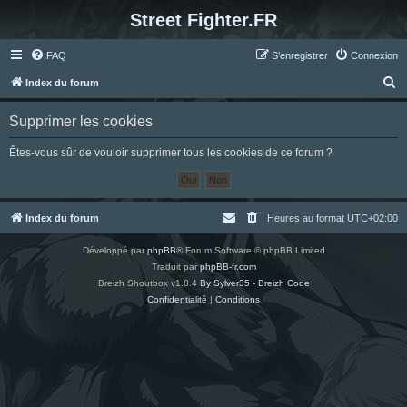
Street Fighter.FR
FAQ
S’enregistrer
Connexion
R
Index du forum
e
Supprimer les cookies
c
h
Êtes-vous sûr de vouloir supprimer tous les cookies de ce forum ?
e
r
c
Index du forum
Heures au format
UTC+02:00
h
Développé par
phpBB
® Forum Software © phpBB Limited
e
Traduit par
phpBB-fr.com
r
Breizh Shoutbox v1.8.4
By Sylver35 - Breizh Code
Confidentialité
|
Conditions